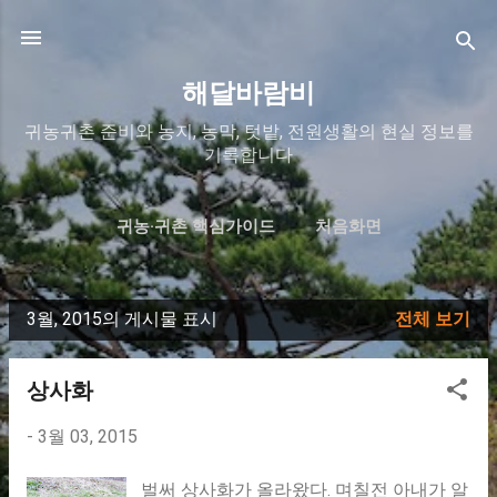
기본 콘텐츠로 건너뛰기
해달바람비
귀농귀촌 준비와 농지, 농막, 텃밭, 전원생활의 현실 정보를
기록합니다
귀농·귀촌 핵심가이드
처음화면
해달바람비 이야기
문의/연락
더보기…
.
3월, 2015의 게시물 표시
전체 보기
글
상사화
-
3월 03, 2015
벌써 상사화가 올라왔다. 며칠전 아내가 알