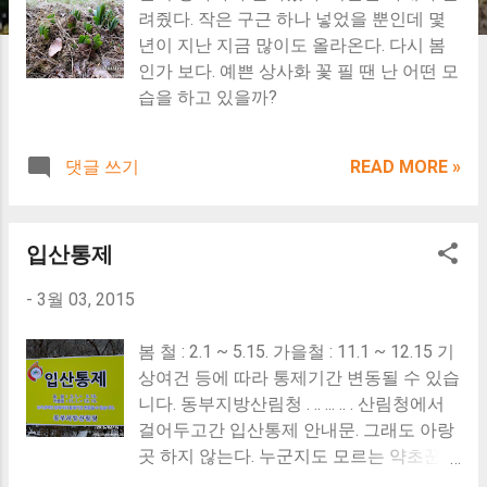
려줬다. 작은 구근 하나 넣었을 뿐인데 몇
년이 지난 지금 많이도 올라온다. 다시 봄
인가 보다. 예쁜 상사화 꽃 필 땐 난 어떤 모
습을 하고 있을까?
댓글 쓰기
READ MORE »
입산통제
-
3월 03, 2015
봄 철 : 2.1 ~ 5.15. 가을철 : 11.1 ~ 12.15 기
상여건 등에 따라 통제기간 변동될 수 있습
니다. 동부지방산림청 . .. ... .. . 산림청에서
걸어두고간 입산통제 안내문. 그래도 아랑
곳 하지 않는다. 누군지도 모르는 약초꾼,
나물꾼,등산객. 외지사람 그리고 다른 마을