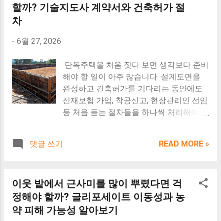
면 이런 경험 한 번쯤은 있으실 겁니다. 적
할까? 기술지도사 계약서와 건축허가 절
오이가 쓴맛이 나는 이유는? 맛있는 오이
별도의 계약종별은 없습니다...
재함을 쓰레기통처럼 생각하는 사람이 생
키우는 방법과 쓴맛 없애는 비결 오이가 쓴
차
각보다 많습니다. 더 황당한 건 쓰레기를
맛이 나는 이유 오이의 쓴맛은 쿠쿠르비타
-
6월 27, 2026
버린 사람은 따로 있는데, 운행 중 쓰레기
신(Cucurbitacin) 이라는 천연 성분 때문입
가 바람에 날려 뒤차에 피해를 주거나 사고
니다. *여름철 텃밭 오이 물부족 해결을 위
위험으로 이어지면 그 책임은 결국 차주가
단독주택을 처음 짓다 보면 생각보다 준비
한 자동 점적호스 타이머 설치 방법* *농촌
떠안을 수 있다는 점입니다. 이런 일은 저
해야 할 일이 아주 많습니다. 설계도면을
진흥청 추천 박과 채소 전용 천연 유기농
만 겪는 것이 아니라 전국의 화물차 차주들
완성하고 건축허가를 기다리는 동안에도
붕소·질소 비료 대조하기* 이 성분은 오이
이 꾸준히 겪는 불편이기도 합니다. 지금부
산재보험 가입, 착공신고, 현장관리인 선임
뿐 아니라 호박, 참외, 수박 등 박과 식물이
터 1. 왜 화물차 적재함이 쓰레기통이 되는
등 처음 듣는 절차들을 하나씩 처리해야 합
곤충이나 동물로부터 자신을 보호하기 위
지 2. 차량 안전과 법적 문제는 무엇인지 3.
니다. 이때 한 번쯤은 어떤 자격증이 있어
해 만들어내는 천연 방어물질 입니다. 현재
차주들이 많이 사용하는 예방 방법 을 알려
야 현장관리인이 될 수 있는지 궁금해합니
재배되는 대부분의 오이 품종은 쓴맛이 거
댓글 쓰기
READ MORE »
드리겠습니다. *이 글은 제가 실제로 여러
다. 그중에서도 가장 많이 나오는 질문이
의 나지 않도록 개량되어 있습니다. 하지만
차례 겪은 경험과, 관련 법령 및 행정기관
"전기기사 자격증이 있으면 현장관리인을
생육 과정에서 식물이 강한 스트레스를 받
자료를 함께 참고하여 정리한 내용입니다.
할 수 있나요?"입니다. 인터넷을 찾아보면
으면 쿠쿠르비타신의 생성량이 일시적으
이웃 밭에서 근사미를 많이 뿌렸다면 걱
지역이나 상황에 따라 적용 방식이 달라질
건축기사만 가능하다는 글도 있고, 타일기
로 늘어나면서 쓴맛이 강하게 나타날 수 있
수 있으므로, 구체적인 사안은 관할 기관의
능사도 가능하다는 글도 있습니다. 전기기
정해야 할까? 글리포세이트 이동성과 농
습니다. 노지...
안내를 확인하시기 바랍니다. 아파트 앞 공
사도 가능하다는 말도 있습니다. 이렇게 답
약 피해 가능성 알아보기
원 주차장에 주차된 트럭 적재함에 안일한
이 제각각인 이유는 현장관리인 자격을 자