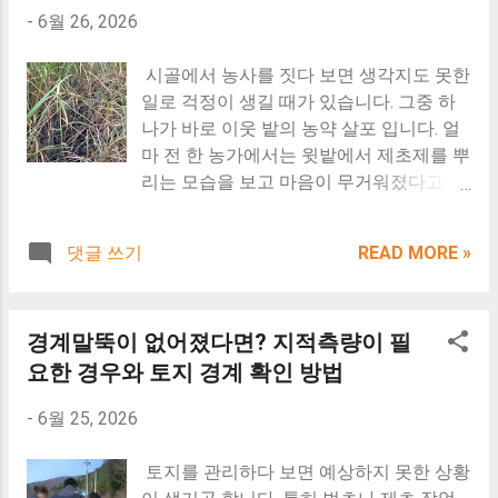
-
6월 26, 2026
양심들이 버리고 간 쓰레기입니다. 트럭 적
격증 하나만으로 판단할 수 없기 때문입니
재함 쓰레기 무단투기, 남의 차를 쓰레기통
다. 공사의 규모와 종류, 관련 경력 등 함께
으로 사용하는 사람들의 심리와 대처 방법
확인해야 하는 기준이 있어 자격증만 보고
시골에서 농사를 짓다 보면 생각지도 못한
화물차 적재함 쓰레기, 생각보다 흔한 이유
가능 여부를 단정하기는 어렵습니다. 지금
일로 걱정이 생길 때가 있습니다. 그중 하
포터나 봉고 같은 화물차는 일반 승용차와
부터 1. 기술지도사 계약서가 무엇인지 2.
나가 바로 이웃 밭의 농약 살포 입니다. 얼
달리 적재함이 위로 열려 있습니다. *2026
전기기사 자격증으로 현장관리인이 가능
마 전 한 농가에서는 윗밭에서 제초제를 뿌
년 화물차 적재함 불법 쓰레기 무단투기 실
한지 3. 건축허가 이후 건축주가 준비해야
리는 모습을 보고 마음이 무거워졌다고 합
시간 스마트국민제보 신고 양식* *포터 봉
할 사항 을 순서대로 알려드리겠습니다. *
니다. 100평도 채 되지 않는 밭에 근사미를
고 전용 알루미늄 체크판 및 초간편 자석식
이 글은 2026년 기준 건축법, 건설기술진
3통이나 넣어 살포하는 모습을 본 것입니
댓글 쓰기
READ MORE »
적재함 커버 최저가 대조* 그래서 지하주
흥법, 산업안전보건법 및 관계 행정기관의
다. 순간 여러 생각이 들 수밖에 없습니다.
차장이나 아파트 주차장, 노상주차장에 세
일반적인 운영기준을 바탕으로 정리했습
"저렇게 많이 뿌려도 괜찮은 건가?" "비라
워두면 지나가는 사람이 손만 뻗어도 쓰레
니다. 실제 적용 여부는 건축물의 규모, 공
도 오면 우리 밭까지 흘러내려오는 것 아닐
경계말뚝이 없어졌다면? 지적측량이 필
기를 버릴 수 있습니다. ...
사 방식, 허가권자의 행정해석 등에 따라
까?" "혹시 작물에 문제가 생기면 어떻게
달라질 수 있으므로, 착공 전에는 설계자와
해야 하지?" 직접 농사를 짓는 분들이라면
요한 경우와 토지 경계 확인 방법
허가권자, 관계 기관을 통해 최종 확인하시
당연히 걱정이 될 수 밖에 없습니다. 특히
-
6월 25, 2026
기 바랍니다. 착공신고 완료 후 본격적으로
경사진 곳에 있는 밭은 비가 내릴 때 윗밭
시작된 현장 기초 공정 기술지도사 계약서
의 물이 아래로 흘러내려 더욱 신경이 쓰일
토지를 관리하다 보면 예상하지 못한 상황
와 현장관리인, 전기기사 자격증으로 가능
수밖에 없습니다. 제초제는 사용 방법과 희