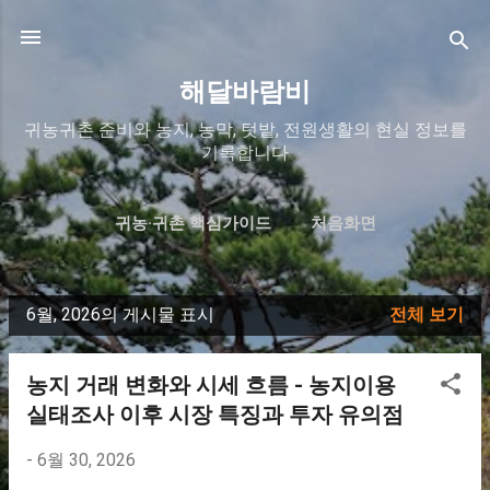
기본 콘텐츠로 건너뛰기
해달바람비
귀농귀촌 준비와 농지, 농막, 텃밭, 전원생활의 현실 정보를
기록합니다
귀농·귀촌 핵심가이드
처음화면
해달바람비 이야기
문의/연락
더보기…
.
6월, 2026의 게시물 표시
전체 보기
글
농지 거래 변화와 시세 흐름 - 농지이용
실태조사 이후 시장 특징과 투자 유의점
-
6월 30, 2026