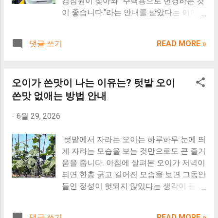
검침원이 찾아와 "주택용으로 변경하는 것
지매매 변화 농지전수조사라는 표현은 일
이 좋습니다."라는 안내를 받았다는 이야기
반적으로 ‘ 농지이용실태조사(농지법 제54
도 들려옵니다. 문제는 인터넷을 찾아보면
조 등) ’를 의미하며, 실제로는 농지가 적법
의견이 제각각이라는 점입니다. 그대로 사
하게 이용, 경작되고 있는지 지자체가 확인
댓글 쓰기
READ MORE »
용해도 된다는 글도 있고, 반드시 변경해야
하는 제도입니다. 이 조사는 매년 또는 일
한다는 글도 있습니다. 또 주택용으로 바꾸
정 주기로 실시되며, 불법 임대차, 휴경 등
면 누진제로 전기요금이 많이 나온다는 이
이 확인될 경우 농지법에 따라 ‘처분의무
오이가 쓴맛이 나는 이유는? 텃밭 오이
야기도 있어 어떤 내용을 믿어야 할지 혼란
부과’ 등 행정조치가 내려질 수 있습니다.
스럽습니다. 요즘 체류형쉼터가 빠르게 늘
쓴맛 없애는 방법 안내
*2026년 한국농어촌공사 농지은행 상시
어나면서 전기 계약에 대한 문의도 함께 늘
매입 조건 및 단가 대조하기* *전국 시군구
-
6월 29, 2026
고 있습니다. 농업용 전기를 계속 사용할
별 최근 3개년 토지 및 농지 실거래가 추이
수 있는지, 언제 주택용으로 변경해야 하는
실시간 조회* 요즘 이 얘기가 나오면서 농
텃밭에서 자라는 오이는 하루하루 눈에 띄
지, 전기요금은 얼마나 차이가 나는지 궁금
지 거래 분위기도 예전과는 많이 다르다고
게 자라는 모습을 보는 것만으로도 큰 즐거
해하는 분들도 많습니다. 2026년 기준 한
합니다. 예전에는 농지를 매매로 올려놓으
움을 줍니다. 아침에 살펴본 오이가 저녁이
국전력 전기공급약관과 계약종별 운영 기
면 연락이 왔었지만, 요즘은 그렇지도 않다
되면 한층 굵고 길어진 모습을 보면 그동안
준을 기준으로 실제 계약은 어떻게 적용되
고 하고, 사는 사람 입장에서도 “이거 실제
들인 정성이 헛되지 않았다는 생각이 듭니
는지 하나씩 살펴보겠습니다. 지금부터 1.
로 경작되는 땅 맞나”부터 본다고 합니다.
다. 하지만 수확의 기쁨도 잠시, 막상 한입
농막/체류형쉼터는 왜 일반주택용으로 변
그래서인지 거래 이야기 나올 때도 예전보
베어 물었는데 예상과 달리 강한 쓴맛이 느
경하라는 안내를 받는지 2. 농업용 전기와
다 훨씬 조심스럽게 보는 분위기고, 농지은
댓글 쓰기
READ MORE »