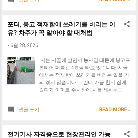
껴지면 적잖이 당황하게 됩니다. 같은 밭에
주택용 전기의 차이 3. 전기요금을 부담 없
행 쪽으로 문의가 몰린다고 합니다. 전체적
서 같은 방법으로 키운 오이인데도 어떤 것
이 사용하면서 불필요한 문제를 줄이는 방
으로 보면 제도 하나 때문이라기보다, 전반
은 아삭하고 은은한 단맛이 나지만, 어떤
법 을 알려드리겠습니다. *이 글은 2026년
적인 토지 시장 방향 변화와 맞물려 나타나
포터, 봉고 적재함에 쓰레기를 버리는 이
것은 입안에 쓴맛이 오래 남을 정도로 맛이
기준 한국전력 전기공급약관, 계약종별 운
는 현상입니다. 매년 지자체가 실시하는 농
다른 경우가 있습니다. 그렇다면 오이는 왜
유? 차주가 꼭 알아야 할 대처법
영 기준과 농지 관련 제도를 바탕으로 일반
지 실태조사(전수조사)에서 불법 임대차나
이렇게 쓴맛이 나는 것일까요? 지금부터 1.
적인 내용을 설명한 것입니다. 실제 계약종
무단 휴경이 적발될 경...
-
6월 28, 2026
오이가 쓴맛이 나는 이유 2. 텃밭에서 쓴 오
별 적용 여부는 전기 사용 목적, 설치 형태,
이를 줄이는 재배 방법 3. 오이 반찬을 만들
현장 확인 결과 등에 따라 달라질 수 있으
저는 시골에 살면서 농사일 때문에 봉고프
때 쓴맛을 줄이는 방법 을 알려드립니다.
므로 최종 판단은 한국전력의 안내를 확인
론티어 더블캡 4륜을 타고 있습니다. 시골
인터넷에는 오래전부터 전해 내려오는 민
하시기 바랍니다. 농사용 설비와 양수기 가
에서는 적재함에 쓰레기를 버리는 일을 거
간요법도 많지만, 최신 농업 자료와 식물학
동을 위해 전신주에 독립 설치된 농업용 계
의 겪지 않습니다. 그런데 가끔 친지 집에
정보를 바탕으로 믿을 수 있는 내용만 담았
량기입니다. 농막/체류형쉼터 전기 일반주
갔다가 아파트 주차장에 차를 세워두고 하
습니다. *이 글은 농업기술 자료와 식물학
택용으로 변경해야 할까? 농업용 전기요금
룻밤 지나 나와 보면 적재함이 엉망이 되어
정보를 바탕으로 작성했으며, 국내 농업기
과 한전 변경 절차 안내 농막/체류형쉼터
있습니다. 담배꽁초는 기본이고 커피컵, 물
관 자료와 국제 식물학 문헌을 함께 참고했
전기, 가장 먼저 알아야 할 내용 처음 시골
댓글 쓰기
READ MORE »
티슈, 음료병, 과자봉지까지 버려져 있습니
습니다. 재배 환경, 품종, 기후에 따라 오이
에 오신 분들중 "농막용 전기" 또는 "체류형
다. 처음에는 누가 실수했나 싶었는데, 몇
의 맛과 생육 특성은 달라질 수 있습니다.
쉼터 전기"라는 별도의 요금제가 있다고
번 겪고 나니 실수가 아니라 고의였습니다.
매일 아침저녁으로 눈에 띄게 자라나며 수
생각합니다. 하지만 한국전력의 계약종별
전기기사 자격증으로 현장관리인 가능
포터나 봉고 같은 화물차를 타는 분들이라
확의 기쁨을 주는 텃밭 오이의 모습 텃밭
에는 '농막용' 또는 '체류형쉼터용'이라는