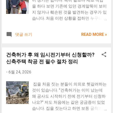
이 생기곤 합니다. 특히 벌초나 제초 작업
할까? 건축허가부터 착공까지 2026년 최
석 비율을 지켜야 하지만, 별다른 계량없이
을 하다 보면 기존에 있던 경계말뚝이 보이
신 정리 기술지도사 계약서란 무엇인가?
눈대중으로 권장량보다 많이 사용하는 경
지 않거나 훼손된 것을 발견하는 경우가 있
건축을 처음 준비하는 분들이 많이 사용하
우를 종종 볼 수 있습니다. 그렇다면 이렇
습니다. 처음 이런 상황을 접하면 누구나
는 '기술지도사 계약서'라는 표현은 법령에
게 많은 양의 근사미를 살포했을 때 어떤
당황하게 됩니다. 토지 경계는 재산권과 직
있는 공식 명칭은 아닙니다. *2026년 소규
문제가 생길 수 있을까요? 또 비가 왔을 때
접 연결되는 중요한 사항입니다. 그래서 경
모 직영공사 현장관리인 자격 대행 단가 및
아래쪽 밭에 영향을 줄 가능성은 얼마나 될
댓글 쓰기
READ MORE »
계말뚝 하나만 없어져도 불안한 마음이 드
시세 조회* *건설기술인협회 경력증명서
까요? 지금부터 1. 근사미가 땅에 미치는
는 것이 당연합니다. 향후 건축허가나 토지
발급 및 기술등급 실시간 확인하기* 대부
영향 2. 비가 오면 우리 밭까지 내려오는지
활용 과정에서 문제가 발생하지 않을까 염
분은 다음과 같은 업무를 통틀어 부르는 경
3. 법적으로 문제가 되는 상황 을 알려드리
건축허가 후 왜 임시전기부터 신청할까?
려하는 경우도 많습니다. 하지만 경계말뚝
우가 많습니다. - 산업재해 예방 기술지도 -
겠습니다. 근사미 살포 후 잎과 줄기부터
이 일부 사라졌다고 해서 반드시 지적측량
신축주택 착공 전 필수 절차 정리
건설기술인 배치 - 현...
누렇게 마르는 잡초의 모습입니다. 근사미
을 다시 해야 하는 것은 아닙니다. 현재 남
3통을 100평 밭에 뿌렸다면 괜찮을까? 농
-
6월 24, 2026
아 있는 경계점의 상태와 현장 여건에 따라
약 피해와 토양오염 논란에 대하여 근사미
경계를 확인할 수 있는 방법이 있으며, 경
란 무엇일까 근사미는 농촌에서 가장 흔하
집을 처음 짓는 분들이 의외로 헷갈려하는
우에 따라서는 추가 비용을 들이지 않고도
게 사용하는 제초제 가운데 하나입니다.
것이 있습니다. "건축허가는 이미 났는데
해결할 수 있습니다. 지금부터 1. 경계말뚝
*2026년 농약 비산 피해 보상 범위 및 민사
왜 공사도 시작하기 전에 전기부터 신청하
이 없어졌을 때 가장 먼저 확인할 것 2. 지
상 손해배상 청구 절차* *친환경 농자재 및
나요?" 저도 처음에는 같은 궁금증이 있었
적측량이 필요한 경우와 필요 없는 경우 3.
미생물 제초제 종류별 가격 대조하기* 밭
습니다. 집을 짓는다고 하면 보통 굴착기가
측량 비용을 아끼면서 토지 경계를 관리하
이나 과수원, 농로 주변 잡초를 없앨 때 많