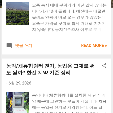
요즘 농지 매매 분위기가 예전 같지 않다는
이야기가 많이 들립니다. 예전에는 매물만
올려도 연락이 바로 오는 경우가 많았는데,
요즘은 가격을 낮춰도 쉽게 거래로 이어지
지 않습니다. 농지전수조사 이후로 분위기
가 달라졌다는 말도 나오고 있고, 예전처럼
빨리 사고파는 것도 줄었다고 합니다. 아니
댓글 쓰기
READ MORE »
거의 없다고 합니다. 농지 시세도 그렇고,
나중에라도 팔 때 잘 팔릴지 걱정하는 분들
도 많아졌습니다. 지금부터 1. 농지전수조
농막/체류형쉼터 전기, 농업용 그대로 써
사 이후 농지거래 변화 2. 농지 시세 하락과
매수 심리 변화 3. 농지투자 방향과 토지매
도 될까? 한전 계약 기준 정리
매 흐름 이 세 가지를 알려드리겠습니다.
-
6월 29, 2026
실제 경작 여부를 철저하게 대조하는 농지
전수조사 기준에 부합하는 영농 현장입니
농막이나 체류형쉼터를 설치한 뒤 전기 계
다. 농지전수조사 이후 농지매매 침체와 토
약 때문에 고민하는 분들이 계십니다. 처음
지시세 변화, 지금 농지투자는 어떤 방향으
에는 농업용 전기로 계약했는데, 어느 날
로 가고 있습니까 1. 농지전수조사 이후 농