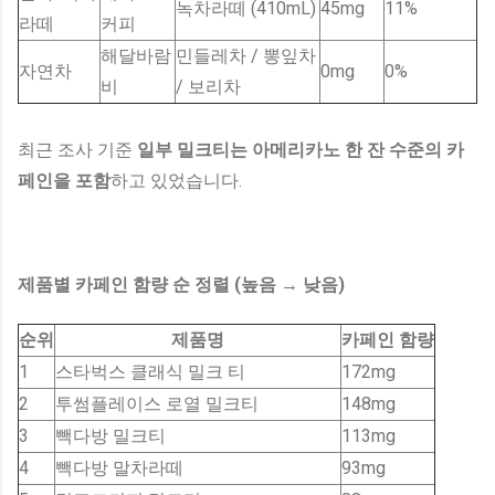
녹차라떼 (410mL)
45mg
11%
라떼
커피
해달바람
민들레차 / 뽕잎차
자연차
0mg
0%
비
/ 보리차
최근 조사 기준
일부 밀크티는 아메리카노 한 잔 수준의 카
페인을 포함
하고 있었습니다.
제품별 카페인 함량 순 정렬 (높음 → 낮음)
순위
제품명
카페인 함량
1
스타벅스 클래식 밀크 티
172mg
2
투썸플레이스 로열 밀크티
148mg
3
빽다방 밀크티
113mg
4
빽다방 말차라떼
93mg