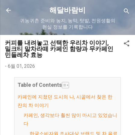
기본 콘텐츠로 건너뛰기
해달바람비
귀농귀촌 준비와 농지, 농막, 텃밭, 전원생활의
현실 정보를 기록합니다
커피를 내려놓고 선택한 우리차 이야기,
밀크티 말차라떼 카페인 함량과 무카페인
민들레차 효능
-
6월 01, 2026
Table of Contents
카페인에 지쳤던 도시의 나, 시골에서 찾은 한
잔의 차 이야기
카페인, 생각보다 훨씬 많이 마시고 있었습니
다
한국소비자원 조사대상 브랜드 및 차 음료