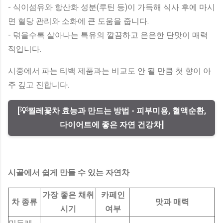
- 식이섬유와 항산화 성분(루틴 등)이 가득해 식사 후에 마시
면 혈당 관리와 소화에 큰 도움을 줍니다.
- 덖을수록 살아나는 특유의 깔끔하고 은은한 단맛이 매력
적입니다.
시중에서 파는 티백 제품과는 비교도 안 될 만큼 첫 향이 아
주 깊고 진합니다.
[💡찔레꽃차 효능과 만드는 방법 - 피부미용, 혈액순환,
다이어트에 좋은 자연 건강차]
시골에서 쉽게 만들 수 있는 자연차
가장 좋은 채취
카페인
차 종류
맛과 매력
시기
여부