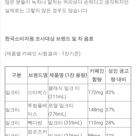
많은 분들이 녹차나 말차는 커피보다 순하다고 생각하지만
실제로는 그렇지 않은 경우도 많습니다.
한국소비자원 조사대상 브랜드 및 차 음료
(제품별 카페인 시험결과 - 1잔기준)
카페인
성인 권고
구분
브랜드명
제품명 (1잔 용량)
함량
량 대비
클래식 밀크 티
밀크티
스타벅스
172mg
43%
(311mL)
투썸플레
로열 밀크티
밀크티
148mg
37%
이스
(276mL)
밀크티
빽다방
밀크티 (359mL)
113mg
28%
컴포즈커
밀크티
밀크티 (336mL)
88mg
22%