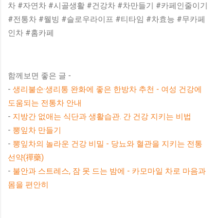
차 #자연차 #시골생활 #건강차 #차만들기 #카페인줄이기
#전통차 #웰빙 #슬로우라이프 #티타임 #차효능 #무카페
인차 #홈카페
함께보면 좋은 글 -
-
생리불순·생리통 완화에 좋은 한방차 추천 - 여성 건강에
도움되는 전통차 안내
-
지방간 없애는 식단과 생활습관. 간 건강 지키는 비법
-
뽕잎차 만들기
-
뽕잎차의 놀라운 건강 비밀 - 당뇨와 혈관을 지키는 전통
선약(禪藥)
-
불안과 스트레스, 잠 못 드는 밤에 - 카모마일 차로 마음과
몸을 편안히