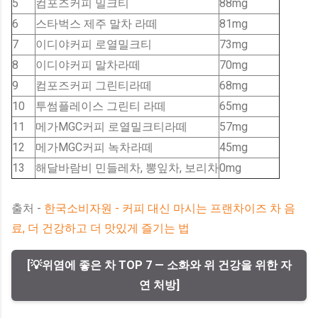
5
컴포즈커피 밀크티
88mg
6
스타벅스 제주 말차 라떼
81mg
7
이디야커피 로열밀크티
73mg
8
이디야커피 말차라떼
70mg
9
컴포즈커피 그린티라떼
68mg
10
투썸플레이스 그린티 라떼
65mg
11
메가MGC커피 로열밀크티라떼
57mg
12
메가MGC커피 녹차라떼
45mg
13
해달바람비 민들레차, 뽕잎차, 보리차
0mg
출처 -
한국소비자원 - 커피 대신 마시는 프랜차이즈 차 음
료, 더 건강하고 더 맛있게 즐기는 법
[💡위염에 좋은 차 TOP 7 — 소화와 위 건강을 위한 자
연 처방]