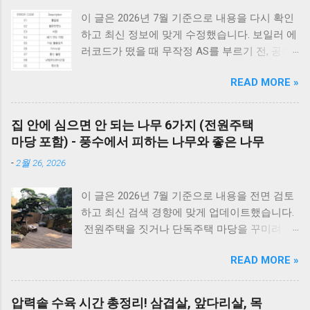
이 글은 2026년 7월 기준으로 내용을 다시 확인
하고 최신 정보에 맞게 수정했습니다. 보일러 에
러코드가 떴을 때 무작정 AS를 부르기 전, 공통
적으로 체크해야 할 3가지가 있습니다. 1) 가스
READ MORE »
밸브가 열려 있는지, 2) 전원 플러그를 뽑았다가
5분 뒤 다시 꽂아보았는지(리셋), 3) 실내 온도
조절기의 설정이 올바른지 확인해보세요. 상세
집 안에 심으면 안 되는 나무 6가지 (전원주택
코드는 아래에서 확인할 수 있습니다. E1부터 EF
마당 포함) - 풍수에서 피하는 나무와 좋은 나무
까지 모든 대우보일러(알토엔대우) 에러코드의
-
2월 26, 2026
원인과 해결방법, AS가 필요한 경우까지 제대로
정리했습니다. 대우 보일러(알토엔대우) 에러코
이 글은 2026년 7월 기준으로 내용을 전면 검토
드 E1~EF 원인과 해결법 (AS 전 자가점검, 수리
하고 최신 검색 경향에 맞게 업데이트했습니다.
비) 🚨 잠깐! AS 부르기 전 이것만은 확인하세
전원주택을 짓거나 단독주택 마당을 꾸미려고
요! 에러코드 E1 - 단수나 동파를 확인하세요.
마음먹으면 한 번쯤 검색해보게 되는 게 있습니
(물 보충이 안 되면 작동하지 않습니다.) 에러코
READ MORE »
다. 바로 ‘ 집 안에 심으면 안 되는 나무 ’ 입니다.
드 E2 - 가스 밸브가 잠겨있지 않나요? 가스레인
여기서 말하는 ‘집 안’은 실내 화분만을 뜻하는
지를 켜서 가스가 공급되는지 먼저 확인하세요.
게 아니라, 담장 안 마당과 집터 전체를 두고 하
리셋의 마법 - 코드를 뽑고 5분 뒤 다시 꽂는 것
압력솥 수육 시간 총정리! 삼겹살, 앞다리살, 목