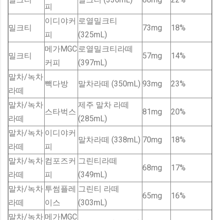
피
이디야커
로열밀크티
밀크티
73mg
18%
피
(325mL)
메가MGC
로열밀크티라떼
밀크티
57mg
14%
커피
(397mL)
말차/녹차
빽다방
말차라떼 (350mL)
93mg
23%
라떼
말차/녹차
제주 말차 라떼
스타벅스
81mg
20%
라떼
(285mL)
말차/녹차
이디야커
말차라떼 (338mL)
70mg
18%
라떼
피
말차/녹차
컴포즈커
그린티라떼
68mg
17%
라떼
피
(349mL)
말차/녹차
투썸플레
그린티 라떼
65mg
16%
라떼
이스
(303mL)
말차/녹차
메가MGC