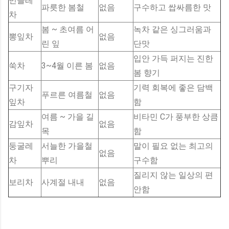
민들레
파릇한 봄철
없음
구수하고 쌉싸름한 맛
차
봄 ~ 초여름 어
녹차 같은 싱그러움과
뽕잎차
없음
린 잎
단맛
입안 가득 퍼지는 진한
쑥차
3~4월 이른 봄
없음
봄 향기
구기자
기력 회복에 좋은 담백
푸르른 여름철
없음
잎차
함
여름 ~ 가을 길
비타민 C가 풍부한 상큼
감잎차
없음
목
함
둥굴레
서늘한 가을철
말이 필요 없는 최고의
없음
차
뿌리
구수함
질리지 않는 일상의 편
보리차
사계절 내내
없음
안함