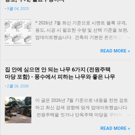
달라집니다. 압력솥의 '추'가가 흔들린 뒤 삼겹살
대우 보일러(알토엔대우) 에러코드 대우보일러
-
9월 04, 2025
은 18~20분, 앞다리살은 20~25분, 목살은
(알토엔대우) 에러코드 에러코드 원인 및 조치
22~25분 정도가 가장 부드럽게 익습니다. 압력
방법 E1 원인 : 물 부족, 단수, 동파 확인 : 급수밸
* 2026년 7월 최신 기준으로 시멘트 블록 규격,
솥을 사용하면 일반 냄비보다 조리 시간이 훨씬
브·단수 여부 확인 조치 : 물 보충 후 리셋 ※ 반
용도, 시공 시 필요한 수량 및 선택 기준을 보완,
짧아지면서도 촉촉한 수육과 보쌈을 만들 수 있
복되면 AS 점검 E2 원인 : 불완전 연소, 가스 공
업데이트했습니다. 건축의 기본은 튼튼하고 제
습니다. 하지만 부위와 두께에 따라 시간을 조금
급 이상 확인 : 가스밸브, 가스레인지 작동 여부
대로 된 재료 선택에서 시작됩니다. 벽체 시공에
씩 조절해야 실패하지 않습니다. 압력솥 수육 삶
조치 : 가스 확인 후 리셋 E3 원인 : 과열(비등) 확
READ MORE »
사용되는 시멘트 블록과 조적 벽돌은 건축물의
는 시간은 물론 압력솥 보쌈 시간, 압력밥솥 수
인 : 난방수 압력, 순환 상태 조치 : 리셋 후 재가
구조적 안정성과 내구성을 좌우하는 중요 스펙
육, 전기압력밥솥 수육 조리시간, 물의 양과 자
동 ※ 반복되면 AS E4 원인 : 배기 연도 막힘 확
입니다. 블록의 두께와 규격을 정확히 이해하면
연 김빼기 시간까지 정리해 보았습니다. 바로 아
집 안에 심으면 안 되는 나무 6가지 (전원주택
인 : 배기구 이물질 확인 조치 : 막힌 부분 제거
시공 효율을 높이고, 구조적 안전성을 확보할 수
래 표만 확인해도 내 고기에 맞는 시간을 바로
마당 포함) - 풍수에서 피하는 나무와 좋은 나무
E5 원인 : 이상 불꽃 감지 조치 : 전원 리셋 ※ 계
있습니다. 아래는 건축 현장에서 가장 많이 사용
찾을 수 있습니다. 보쌈 압력솥 보쌈 만들기 왜
속 발생하면 센서 점검 E6 원인 : 가스누설 감지
-
2월 26, 2026
되는 블록과 벽돌의 규격 정리입니다. 시멘트 블
압력솥 조리방법을 추천해 드릴까요? 압력솥으
조치 : 가스밸브 잠금 → 환기 → AS 접수 E7 원
록 규격 안내 시멘트 블록과 조적 벽돌 규격 안
로 수육을 만드는 가장 큰 이유는 조리 시간이
인 : 통신 불량...
이 글은 2026년 7월 기준으로 내용을 전면 검토
내 1. 시멘트 블록 규격 4인치 : 190 × 390 × 100
크게 줄어들면서도 고기의 육즙을 그대로 살릴
하고 최신 검색 경향에 맞게 업데이트했습니다.
mm 6인치 : 190 × 390 × 150 mm 8인치 : 190 ×
수 있기 때문 입니다. 일반 냄비는 1시간 이상 푹
전원주택을 짓거나 단독주택 마당을 꾸미려고
390 × 190 mm *가로와 세로 치수는 일정하며,
삶아야 하는 경우가 많지만, 압력솥은 내부 압력
마음먹으면 한 번쯤 검색해보게 되는 게 있습니
차이는 두께에서 발생합니다. 2. 시멘트 블록 한
이 높아져 고기 속까지 빠르게 열이 전달됩니다.
READ MORE »
다. 바로 ‘ 집 안에 심으면 안 되는 나무 ’ 입니다.
장 무게 규격 무게(대략) 4인치 약 9~11kg 6인치
그 결과 짧은 시간에도 부드럽고 촉촉한 식감을