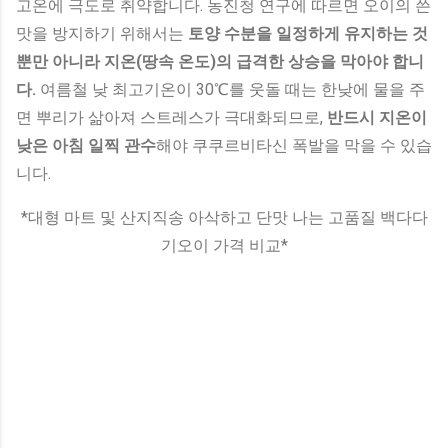
고온에 극도로 취약합니다. 농진청 연구에 따르면 오이의 쓴
맛을 방지하기 위해서는
토양 수분을 일정하게 유지하는 것
뿐만 아니라 지온(땅속 온도)의 급격한 상승을 막아야 합니
다.
여름철 낮 최고기온이 30℃를 웃돌 때는 한낮에 물을 주
면 뿌리가 삶아져 스트레스가 극대화되므로,
반드시 지온이
낮은 아침 일찍 관수
해야 쿠쿠르비타신 폭발을 막을 수 있습
니다.
*대형 마트 및 산지직송 아삭하고 단맛 나는 고품질 백다다
기오이 가격 비교*