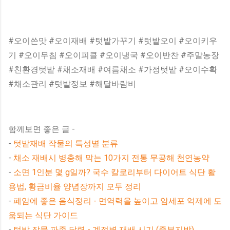
#오이쓴맛 #오이재배 #텃밭가꾸기 #텃밭오이 #오이키우
기 #오이무침 #오이피클 #오이냉국 #오이반찬 #주말농장
#친환경텃밭 #채소재배 #여름채소 #가정텃밭 #오이수확
#채소관리 #텃밭정보 #해달바람비
함께보면 좋은 글 -
-
텃밭재배 작물의 특성별 분류
-
채소 재배시 병충해 막는 10가지 전통 무공해 천연농약
-
소면 1인분 몇 g일까? 국수 칼로리부터 다이어트 식단 활
용법, 황금비율 양념장까지 모두 정리
-
폐암에 좋은 음식정리 - 면역력을 높이고 암세포 억제에 도
움되는 식단 가이드
-
텃밭 작물 파종 달력 - 계절별 재배 시기 (중부지방)