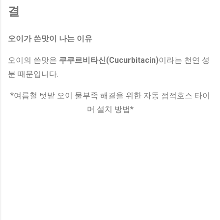
결
오이가 쓴맛이 나는 이유
오이의 쓴맛은
쿠쿠르비타신(Cucurbitacin)
이라는 천연 성
분 때문입니다.
*여름철 텃밭 오이 물부족 해결을 위한 자동 점적호스 타이
머 설치 방법*