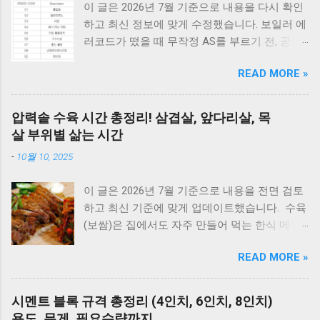
이 글은 2026년 7월 기준으로 내용을 다시 확인
하고 최신 정보에 맞게 수정했습니다. 보일러 에
러코드가 떴을 때 무작정 AS를 부르기 전, 공통
적으로 체크해야 할 3가지가 있습니다. 1) 가스
READ MORE »
밸브가 열려 있는지, 2) 전원 플러그를 뽑았다가
5분 뒤 다시 꽂아보았는지(리셋), 3) 실내 온도
조절기의 설정이 올바른지 확인해보세요. 상세
압력솥 수육 시간 총정리! 삼겹살, 앞다리살, 목
코드는 아래에서 확인할 수 있습니다. E1부터 EF
살 부위별 삶는 시간
까지 모든 대우보일러(알토엔대우) 에러코드의
-
10월 10, 2025
원인과 해결방법, AS가 필요한 경우까지 제대로
정리했습니다. 대우 보일러(알토엔대우) 에러코
이 글은 2026년 7월 기준으로 내용을 전면 검토
드 E1~EF 원인과 해결법 (AS 전 자가점검, 수리
하고 최신 기준에 맞게 업데이트했습니다. 수육
비) 🚨 잠깐! AS 부르기 전 이것만은 확인하세
(보쌈)은 집에서도 자주 만들어 먹는 한식 메뉴
요! 에러코드 E1 - 단수나 동파를 확인하세요.
입니다. 하지만 고기를 오래 삶아야 한다는 생각
(물 보충이 안 되면 작동하지 않습니다.) 에러코
READ MORE »
때문에 선뜻 도전하지 못하는 분들도 많습니다.
드 E2 - 가스 밸브가 잠겨있지 않나요? 가스레인
그런데 압력솥 을 사용하면 삶는 시간을 줄이면
지를 켜서 가스가 공급되는지 먼저 확인하세요.
서도 고기를 부드럽고 촉촉하게 익힐 수 있습니
리셋의 마법 - 코드를 뽑고 5분 뒤 다시 꽂는 것
시멘트 블록 규격 총정리 (4인치, 6인치, 8인치)
다. 압력솥 수육 시간은 돼지고기 부위에 따라
만으로도 단순 센서 오류의 70%는 해결됩니다.
용도, 무게, 필요수량까지