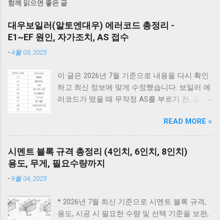
함께 읽으면 좋은 글
대우보일러(알토엔대우) 에러코드 총정리 -
E1~EF 원인, 자가조치, AS 접수
-
4월 03, 2025
이 글은 2026년 7월 기준으로 내용을 다시 확인
하고 최신 정보에 맞게 수정했습니다. 보일러 에
러코드가 떴을 때 무작정 AS를 부르기 전, 공통
적으로 체크해야 할 3가지가 있습니다. 1) 가스
READ MORE »
밸브가 열려 있는지, 2) 전원 플러그를 뽑았다가
5분 뒤 다시 꽂아보았는지(리셋), 3) 실내 온도
조절기의 설정이 올바른지 확인해보세요. 상세
시멘트 블록 규격 총정리 (4인치, 6인치, 8인치)
코드는 아래에서 확인할 수 있습니다. E1부터 EF
용도, 무게, 필요수량까지
까지 모든 대우보일러(알토엔대우) 에러코드의
-
9월 04, 2025
원인과 해결방법, AS가 필요한 경우까지 제대로
정리했습니다. 대우 보일러(알토엔대우) 에러코
* 2026년 7월 최신 기준으로 시멘트 블록 규격,
드 E1~EF 원인과 해결법 (AS 전 자가점검, 수리
용도, 시공 시 필요한 수량 및 선택 기준을 보완,
비) 🚨 잠깐! AS 부르기 전 이것만은 확인하세