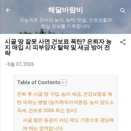
기본 콘텐츠로 건너뛰기
해달바람비
귀농귀촌 준비와 농지, 농막, 텃밭, 전원생활의
현실 정보를 기록합니다
시골 땅 잘못 사면 건보료 폭탄? 은퇴자 농
지 매입 시 피부양자 탈락 및 세금 방어 전
략
-
6월 07, 2026
Table of Contents
은퇴 후 시골 땅 구입, 농지 세금, 건강보험료 폭
탄 피하는 방법 (농지취득자격증명, 농지 양도소
득세, 건보료 2026 최신 정리)
시골 땅은 동경이 아닌 제도 기준으로 판단해
야 하는 영역입니다.