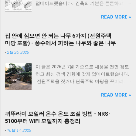
업데이트했습니다. 건축의 기본은 튼튼하고 제
요! 에러코드 E1 - 단수나 동파를 확인하세요.
대로 된 재료 선택에서 시작됩니다. 벽체 시공에
(물 보충이 안 되면 작동하지 않습니다.) 에러코
READ MORE »
사용되는 시멘트 블록과 조적 벽돌은 건축물의
드 E2 - 가스 밸브가 잠겨있지 않나요? 가스레인
구조적 안정성과 내구성을 좌우하는 중요 스펙
지를 켜서 가스가 공급되는지 먼저 확인하세요.
입니다. 블록의 두께와 규격을 정확히 이해하면
리셋의 마법 - 코드를 뽑고 5분 뒤 다시 꽂는 것
집 안에 심으면 안 되는 나무 6가지 (전원주택
시공 효율을 높이고, 구조적 안전성을 확보할 수
만으로도 단순 센서 오류의 70%는 해결됩니다.
마당 포함) - 풍수에서 피하는 나무와 좋은 나무
있습니다. 아래는 건축 현장에서 가장 많이 사용
대우 보일러(알토엔대우) 에러코드 대우보일러
-
2월 26, 2026
되는 블록과 벽돌의 규격 정리입니다. 시멘트 블
(알토엔대우) 에러코드 에러코드 원인 및 조치
록 규격 안내 시멘트 블록과 조적 벽돌 규격 안
방법 E1 원인 : 물 부족, 단수, 동파 확인 : 급수밸
이 글은 2026년 7월 기준으로 내용을 전면 검토
내 1. 시멘트 블록 규격 4인치 : 190 × 390 × 100
브·단수 여부 확인 조치 : 물 보충 후 리셋 ※ 반
하고 최신 검색 경향에 맞게 업데이트했습니다.
mm 6인치 : 190 × 390 × 150 mm 8인치 : 190 ×
복되면 AS 점검 E2 원인 : 불완전 연소, 가스 공
전원주택을 짓거나 단독주택 마당을 꾸미려고
390 × 190 mm *가로와 세로 치수는 일정하며,
급 이상 확인 : 가스밸브, 가스레인지 작동 여부
마음먹으면 한 번쯤 검색해보게 되는 게 있습니
차이는 두께에서 발생합니다. 2. 시멘트 블록 한
조치 : 가스 확인 후 리셋 E3 원인 : 과열(비등) 확
READ MORE »
다. 바로 ‘ 집 안에 심으면 안 되는 나무 ’ 입니다.
장 무게 규격 무게(대략) 4인치 약 9~11kg 6인치
인 : 난방수 압력, 순환 상태 조치 : 리셋 후 재가
여기서 말하는 ‘집 안’은 실내 화분만을 뜻하는
약 13~15kg 8인치 약 16~18kg 제조사에 따라
동 ※ 반복되면 AS E4 원인 : 배기 연도 막힘 확
게 아니라, 담장 안 마당과 집터 전체를 두고 하
약간 차이가 있습니다. 👉 [이것도 참고하세요] -
귀뚜라미 보일러 온수 온도 조절 방법 - NRS-
인 : 배기구 이물질 확인 조치 : 막힌 부분 제거
는 말입니다. 요즘은 보기 좋은 조경수만 고르기
수도배관, XL배관하는법 3. 시멘트 블록은 어떤
5100부터 WIFI 모델까지 총정리
E5 원인 : 이상 불꽃 감지 조치 : 전원 리셋 ※ 계
보다는, 풍수 인테리어라든지 집터의 기운, 재물
곳에 사용할까? 규격 주 사용처 4인치 칸막이벽,
속 발생하면 센서 점검 E6 원인 : 가스누설 감지
-
10월 14, 2025
운 같은 상징적인 의미 까지 함께 생각하는 분들
담장 6인치 창고, 농막 8인치 건물 외벽, 구조벽