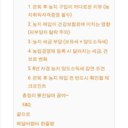
1. 은퇴 후 농지 구입이 까다로운 이유 (농
지취득자격증명 필수)
2. 농지 매입이 건강보험료에 미치는 영향
(피부양자 탈락 주의)
3. 농지 세금 부담 (보유세 + 양도소득세)
4. 농업경영체 등록 시 달라지는 세금, 건
보료 변화
5. 8년 자경 농지 양도소득세 감면 조건
6. 은퇴 후 농지 매입 전 반드시 확인할 체
크포인트
총정리 🌸진달래 꽁야~
FAQ
끝으로
해달바람비 한줄평