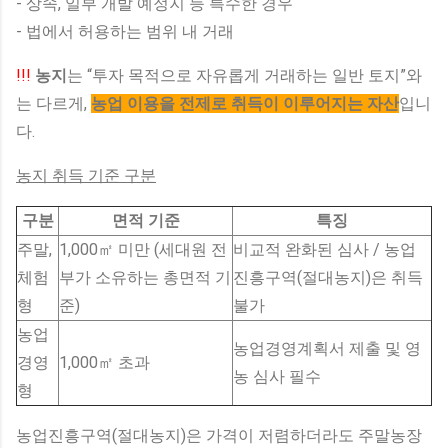
- 상속, 일부 개발 예정지 등 특수한 경우
- 법에서 허용하는 범위 내 거래
!!!
농지
는 “투자 목적으로 자유롭게 거래하는 일반 토지”와
는 다르게,
농업 이용을 전제로 취득이 이루어지는 자산
입니
다.
농지 취득 기준 구분
구분
면적 기준
특징
주말,
1,000㎡ 미만 (세대원 전
비교적 완화된 심사 / 농업
체험
부가 소유하는 총면적 기
진흥구역(절대농지)은 취득
형
준)
불가
농업
농업경영계획서 제출 및 영
경영
1,000㎡ 초과
농 심사 필수
형
농업진흥구역(절대농지)은 가격이 저렴하더라도 주말농장