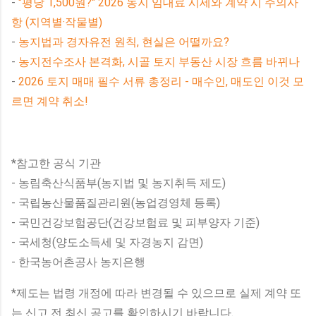
-
"평당 1,500원?" 2026 농지 임대료 시세와 계약 시 주의사
항 (지역별·작물별)
-
농지법과 경자유전 원칙, 현실은 어떨까요?
-
농지전수조사 본격화, 시골 토지 부동산 시장 흐름 바뀌나
-
2026 토지 매매 필수 서류 총정리 - 매수인, 매도인 이것 모
르면 계약 취소!
*참고한 공식 기관
- 농림축산식품부(농지법 및 농지취득 제도)
- 국립농산물품질관리원(농업경영체 등록)
- 국민건강보험공단(건강보험료 및 피부양자 기준)
- 국세청(양도소득세 및 자경농지 감면)
- 한국농어촌공사 농지은행
*제도는 법령 개정에 따라 변경될 수 있으므로 실제 계약 또
는 신고 전 최신 공고를 확인하시기 바랍니다.