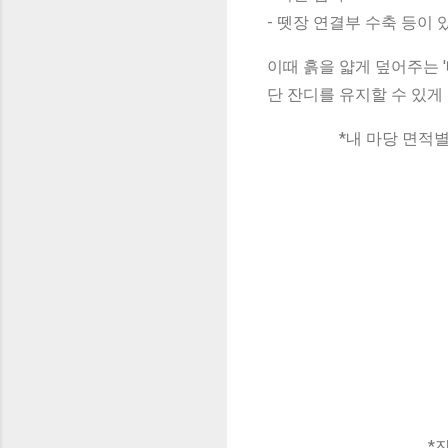
- 뗏장 연결부 수축 등이 
이때 흙을 얇게 덮어주는 '
단 잔디를 유지할 수 있게
*내 마당 면적
*