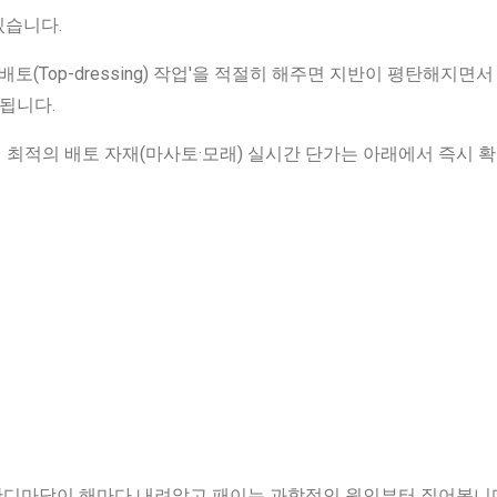
있습니다.
배토(Top-dressing) 작업'을 적절히 해주면 지반이 평탄해지면
 됩니다.
별 최적의 배토 자재(마사토·모래) 실시간 단가는 아래에서 즉시 확
잔디마당이 해마다 내려앉고 패이는 과학적인 원인부터 짚어봅니다