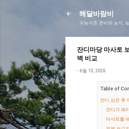
해달바람비
귀농귀촌 준비와 농지, 
잔디마당 마사토 보
벽 비교
-
6월 10, 2026
Table of Co
잔디 심은 
잔디가 패
마사토를 
부분 보수