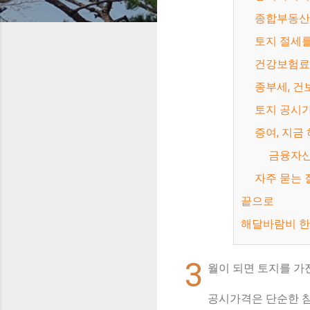
종합부동산
토지 절세
건강보험료
종부세, 
토지 공시
증여, 지
금융자산
자주 묻는 
끝으로
해달바람비 
3
월이 되면 토지를 
공시가격은 단순한 