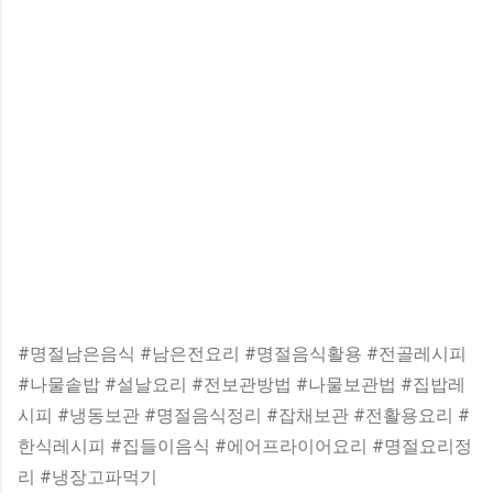
#명절남은음식 #남은전요리 #명절음식활용 #전골레시피
#나물솥밥 #설날요리 #전보관방법 #나물보관법 #집밥레
시피 #냉동보관 #명절음식정리 #잡채보관 #전활용요리 #
한식레시피 #집들이음식 #에어프라이어요리 #명절요리정
리 #냉장고파먹기