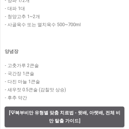
- 양파 1/2개
- 대파 1대
- 청양고추 1~2개
- 사골육수 또는 멸치육수 500~700ml
양념장
- 고춧가루 2큰술
- 국간장 1큰술
- 다진 마늘 1큰술
- 새우젓 0.5큰술 (감칠맛 상승)
- 후추 약간
[💡복부비만 유형별 맞춤 치료법 - 윗배, 아랫배, 전체 비
만 탈출 가이드]