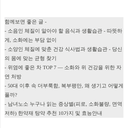
함께보면 좋은 글 -
-
소음인 체질이 알아야 할 음식과 생활습관 - 따뜻하
게, 소화에는 부담 없이
-
소양인 체질에 맞춘 건강 식사법과 생활습관 - 당신
의 몸에 맞는 균형 찾기
-
위염에 좋은 차 TOP 7 — 소화와 위 건강을 위한 자
연 처방
-
50대 이후 속 더부룩함, 복부팽만, 왜 생기고 어떻게
풀까?
-
남녀노소 누구나 읽는 증상별(피로, 소화불량, 면역
저하) 한약재 탕약 추천 10가지 및 효능안내