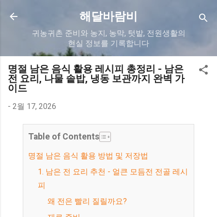
기본 콘텐츠로 건너뛰기
해달바람비
귀농귀촌 준비와 농지, 농막, 텃밭, 전원생활의
현실 정보를 기록합니다
명절 남은 음식 활용 레시피 총정리 - 남은
전 요리, 나물 솥밥, 냉동 보관까지 완벽 가
이드
-
2월 17, 2026
Table of Contents
명절 남은 음식 활용 방법 및 저장법
1. 남은 전 요리 추천 - 얼큰 모듬전 전골 레시
피
왜 전은 빨리 질릴까요?