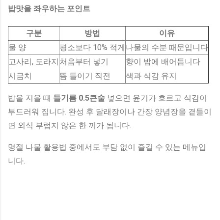
밥맛을 좌우하는 포인트
구분
방법
이유
물 양
평소보다 10% 적게
나물의 수분 때문입니다
고사리, 도라지
처음부터 넣기
향이 밥에 배어듭니다
시금치
뜸 들이기 직전
색과 식감 유지
밥을 지을 때
들기름 0.5큰술
넣으면 윤기가 흐르고 식감이
부드러워 집니다. 완성 후 달래장이나 간장 양념장을 곁들이
면 외식 부럽지 않은 한 끼가 됩니다.
명절 나물 활용법 중에서도 부담 없이 즐길 수 있는 메뉴입
니다.