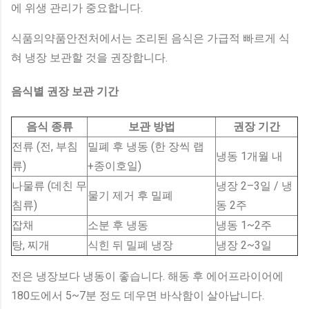
에 위생 관리가 중요합니다.
식품의약품안전처에서는 조리된 음식은 가급적 빠르게 식
혀 냉장 보관할 것을 권장합니다.
음식별 권장 보관 기간
음식 종류
보관 방법
권장 기간
전류 (전, 부침
밀폐 후 냉동 (한 장씩 랩
냉동 1개월 내
류)
+종이호일)
나물류 (데친 무
냉장 2–3일 / 냉
물기 제거 후 밀폐
침류)
동 2주
잡채
소분 후 냉동
냉동 1~2주
탕, 찌개
식힌 뒤 밀폐 냉장
냉장 2~3일
전은 냉장보다 냉동이 좋습니다. 해동 후 에어프라이어에
180도에서 5~7분 정도 데우면 바삭함이 살아납니다.