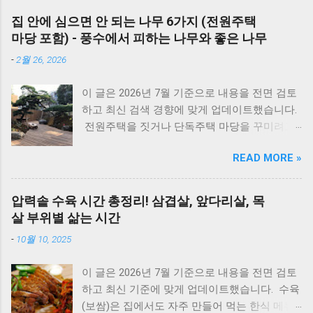
조절기의 설정이 올바른지 확인해보세요. 상세
집 안에 심으면 안 되는 나무 6가지 (전원주택
코드는 아래에서 확인할 수 있습니다. E1부터 EF
마당 포함) - 풍수에서 피하는 나무와 좋은 나무
까지 모든 대우보일러(알토엔대우) 에러코드의
-
2월 26, 2026
원인과 해결방법, AS가 필요한 경우까지 제대로
정리했습니다. 대우 보일러(알토엔대우) 에러코
이 글은 2026년 7월 기준으로 내용을 전면 검토
드 E1~EF 원인과 해결법 (AS 전 자가점검, 수리
하고 최신 검색 경향에 맞게 업데이트했습니다.
비) 🚨 잠깐! AS 부르기 전 이것만은 확인하세
전원주택을 짓거나 단독주택 마당을 꾸미려고
요! 에러코드 E1 - 단수나 동파를 확인하세요.
마음먹으면 한 번쯤 검색해보게 되는 게 있습니
(물 보충이 안 되면 작동하지 않습니다.) 에러코
READ MORE »
다. 바로 ‘ 집 안에 심으면 안 되는 나무 ’ 입니다.
드 E2 - 가스 밸브가 잠겨있지 않나요? 가스레인
여기서 말하는 ‘집 안’은 실내 화분만을 뜻하는
지를 켜서 가스가 공급되는지 먼저 확인하세요.
게 아니라, 담장 안 마당과 집터 전체를 두고 하
리셋의 마법 - 코드를 뽑고 5분 뒤 다시 꽂는 것
압력솥 수육 시간 총정리! 삼겹살, 앞다리살, 목
는 말입니다. 요즘은 보기 좋은 조경수만 고르기
만으로도 단순 센서 오류의 70%는 해결됩니다.
살 부위별 삶는 시간
보다는, 풍수 인테리어라든지 집터의 기운, 재물
대우 보일러(알토엔대우) 에러코드 대우보일러
-
10월 10, 2025
운 같은 상징적인 의미 까지 함께 생각하는 분들
(알토엔대우) 에러코드 에러코드 원인 및 조치
이 많습니다. 나무 한 그루를 심더라도 집의 분
방법 E1 원인 : 물 부족, 단수, 동파 확인 : 급수밸
이 글은 2026년 7월 기준으로 내용을 전면 검토
위기와 흐름에 어떤 영향을 줄지 한 번 더 고민
브·단수 여부 확인 조치 : 물 보충 후 리셋 ※ 반
하고 최신 기준에 맞게 업데이트했습니다. 수육
하게 됩니다. 인터넷에는 여러 이야기가 있지만,
복되면 AS 점검 E2 원인 : 불완전 연소, 가스 공
(보쌈)은 집에서도 자주 만들어 먹는 한식 메뉴
대부분은 풍수와 민간 신앙에서 전해 내려온 내