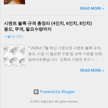
급 이상 확인 : 가스밸브, 가스레인지 작동 여부
입니다. 하지만 고기를 오래 삶아야 한다는 생각
용 이며 과학적으로 위험하다는 의미는 아닙니
조치 : 가스 확인 후 리셋 E3 원인 : 과열(비등) 확
READ MORE »
때문에 선뜻 도전하지 못하는 분들도 많습니다.
다. 이 글에서는 전통적인 의미와 실제 조경 관
인 : 난방수 압력, 순환 상태 조치 : 리셋 후 재가
그런데 압력솥 을 사용하면 삶는 시간을 줄이면
리 이유를 함께 설명드립니다. 지금부터는 1. 우
동 ※ 반복되면 AS E4 원인 : 배기 연도 막힘 확
서도 고기를 부드럽고 촉촉하게 익힐 수 있습니
리나라에서 예부터 마당에 심지 말라고 전해 내
시멘트 블록 규격 총정리 (4인치, 6인치, 8인치)
인 : 배기구 이물질 확인 조치 : 막힌 부분 제거
다. 압력솥 수육 시간은 돼지고기 부위에 따라
려온 나무 , 2. 사과나무, 복숭아나무 같은 과실
용도, 무게, 필요수량까지
E5 원인 : 이상 불꽃 감지 조치 : 전원 리셋 ※ 계
달라집니다. 압력솥의 '추'가가 흔들린 뒤 삼겹살
수에 대한 예부터 전해오는 이야기 3. 풍수적으
속 발생하면 센서 점검 E6 원인 : 가스누설 감지
-
9월 04, 2025
은 18~20분, 앞다리살은 20~25분, 목살은
로 길하다고 여겨온 마당 나무 이렇게 나누어 정
조치 : 가스밸브 잠금 → 환기 → AS 접수 E7 원
22~25분 정도가 가장 부드럽게 익습니다. 압력
리해보겠습니다. 마당 조경 집 안(마당)에 심으
인 : 통신 불량...
* 2026년 7월 최신 기준으로 시멘트 블록 규격,
솥을 사용하면 일반 냄비보다 조리 시간이 훨씬
면 안 좋은 나무, 심으면 좋은 나무 이 글은 과학
용도, 시공 시 필요한 수량 및 선택 기준을 보완,
짧아지면서도 촉촉한 수육과 보쌈을 만들 수 있
적인 위험성보다는, 한국 전통 풍수와 민간 신앙
업데이트했습니다. 건축의 기본은 튼튼하고 제
습니다. 하지만 부위와 두께에 따라 시간을 조금
을 기준으로 풀어보는 이야기라는 점을 먼저 말
대로 된 재료 선택에서 시작됩니다. 벽체 시공에
씩 조절해야 실패하지 않습니다. 압력솥 수육 삶
씀드립니다. 심으면 안 좋은 나무 향나무 - 집터
READ MORE »
사용되는 시멘트 블록과 조적 벽돌은 건축물의
는 시간은 물론 압력솥 보쌈 시간, 압력밥솥 수
풍수에서 꺼린 이유 향나무는 사계절 푸르고 향
구조적 안정성과 내구성을 좌우하는 중요 스펙
육, 전기압력밥솥 수육 조리시간, 물의 양과 자
이 강한 나무입니다. 한국에서는 묘지, 사찰, 제
입니다. 블록의 두께와 규격을 정확히 이해하면
연 김빼기 시간까지 정리해 보았습니다. 바로 아
례 공간 주변에 많이 식재되었습니다. 이 때문에
시공 효율을 높이고, 구조적 안전성을 확보할 수
래 표만 확인해도 내 고기에 맞는 시간을 바로
Powered by Blogger
일부 지역에서는 향나무를 전원주택 마당 나무
있습니다. 아래는 건축 현장에서 가장 많이 사용
찾을 수 있습니다. 보쌈 압력솥 보쌈 만들기 왜
로 심으면 상가의 기운이 스민다고 여겼습니다.
되는 블록과 벽돌의 규격 정리입니다. 시멘트 블
압력솥 조리방법을 추천해 드릴까요? 압력솥으
ⓒ 2014. 해달바람비 All rights reserved.
풍수에서는 집은 산 사람의 공간이고, 묘는 조상
록 규격 안내 시멘트 블록과 조적 벽돌 규격 안
로 수육을 만드는 가장 큰 이유는 조리 시간이