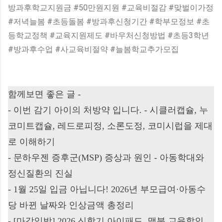
방과후학교지원금 #50만원지원 #교육비절감 #맞벌이가정
#저녁늘봄 #초등돌봄 #방과후신청기간 #학부모정보 #초
등학교정책 #교육지원제도 #바우처신청방법 #초등3학년
#방과후수업 #사교육비절약 #늘봄학교추가모집
함께보면 좋은 글 -
-
이번 감기 아이의 처방약 입니다. - 시클러캡슐, 누
코미트캡슐, 레드로피정, 소론도정, 코미시럽을 제대
로 이해하기
-
문하우젠 증후군(MSP) 증상과 원인 - 아동학대와
정신질환의 진실
-
1월 25일 입금 아닙니다! 2026년 부모급여·아동수
당 바뀐 날짜와 인상금액 총정리
-
[마감임박] 2026 신학기 아이패드, 맥북 교육할인