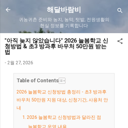
기본 콘텐츠로 건너뛰기
해달바람비
귀농귀촌 준비와 농지, 농막, 텃밭, 전원생활의
현실 정보를 기록합니다
"아직 늦지 않았습니다" 2026 늘봄학교 신
청방법 & 초3 방과후 바우처 50만원 받는
법
-
2월 27, 2026
Table of Contents
2026 늘봄학교 신청방법 총정리 - 초3 방과후
바우처 50만원 지원 대상, 신청기간, 사용처 안
내
1. 2026 늘봄학교 신청방법과 달라진 점
늘봄학교 운영 내용