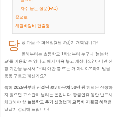
자주 묻는 질문(FAQ)
끝으로
해달바람비 한줄평
당
장 다음 주 화요일(3월 3일)이 개학입니다!
올해부터는 초등학교 1학년부터 누구나 '늘봄학
교'를 이용할 수 있다고 해서 마음 놓고 계셨나요? 아니면 신
청 기간을 놓쳐서 "우리 애만 붕 뜨는 거 아니야?"라며 발을
동동 구르고 계신가요?
특히
2026년부터 신설된 초3 바우처 50만 원
혜택은 신청하
지 않으면 고스란히 날리는 돈입니다. 황금연휴 동안 반드시
체크해야 할
늘봄학교 추가 신청법과 교육비 지원금 혜택
을
낱낱이 정리해 드립니다!