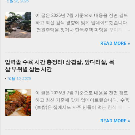
-
2월 26, 2026
원인과 해결방법, AS가 필요한 경우까지 제대로
정리했습니다. 대우 보일러(알토엔대우) 에러코
이 글은 2026년 7월 기준으로 내용을 전면 검토
드 E1~EF 원인과 해결법 (AS 전 자가점검, 수리
하고 최신 검색 경향에 맞게 업데이트했습니다.
비) 🚨 잠깐! AS 부르기 전 이것만은 확인하세
전원주택을 짓거나 단독주택 마당을 꾸미려고
요! 에러코드 E1 - 단수나 동파를 확인하세요.
마음먹으면 한 번쯤 검색해보게 되는 게 있습니
(물 보충이 안 되면 작동하지 않습니다.) 에러코
READ MORE »
다. 바로 ‘ 집 안에 심으면 안 되는 나무 ’ 입니다.
드 E2 - 가스 밸브가 잠겨있지 않나요? 가스레인
여기서 말하는 ‘집 안’은 실내 화분만을 뜻하는
지를 켜서 가스가 공급되는지 먼저 확인하세요.
게 아니라, 담장 안 마당과 집터 전체를 두고 하
리셋의 마법 - 코드를 뽑고 5분 뒤 다시 꽂는 것
압력솥 수육 시간 총정리! 삼겹살, 앞다리살, 목
는 말입니다. 요즘은 보기 좋은 조경수만 고르기
만으로도 단순 센서 오류의 70%는 해결됩니다.
살 부위별 삶는 시간
보다는, 풍수 인테리어라든지 집터의 기운, 재물
대우 보일러(알토엔대우) 에러코드 대우보일러
-
10월 10, 2025
운 같은 상징적인 의미 까지 함께 생각하는 분들
(알토엔대우) 에러코드 에러코드 원인 및 조치
이 많습니다. 나무 한 그루를 심더라도 집의 분
방법 E1 원인 : 물 부족, 단수, 동파 확인 : 급수밸
이 글은 2026년 7월 기준으로 내용을 전면 검토
위기와 흐름에 어떤 영향을 줄지 한 번 더 고민
브·단수 여부 확인 조치 : 물 보충 후 리셋 ※ 반
하고 최신 기준에 맞게 업데이트했습니다. 수육
하게 됩니다. 인터넷에는 여러 이야기가 있지만,
복되면 AS 점검 E2 원인 : 불완전 연소, 가스 공
(보쌈)은 집에서도 자주 만들어 먹는 한식 메뉴
대부분은 풍수와 민간 신앙에서 전해 내려온 내
급 이상 확인 : 가스밸브, 가스레인지 작동 여부
입니다. 하지만 고기를 오래 삶아야 한다는 생각
용 이며 과학적으로 위험하다는 의미는 아닙니
조치 : 가스 확인 후 리셋 E3 원인 : 과열(비등) 확
READ MORE »
때문에 선뜻 도전하지 못하는 분들도 많습니다.
다. 이 글에서는 전통적인 의미와 실제 조경 관
인 : 난방수 압력, 순환 상태 조치 : 리셋 후 재가
그런데 압력솥 을 사용하면 삶는 시간을 줄이면
리 이유를 함께 설명드립니다. 지금부터는 1. 우
동 ※ 반복되면 AS E4 원인 : 배기 연도 막힘 확