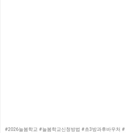
#2026늘봄학교 #늘봄학교신청방법 #초3방과후바우처 #