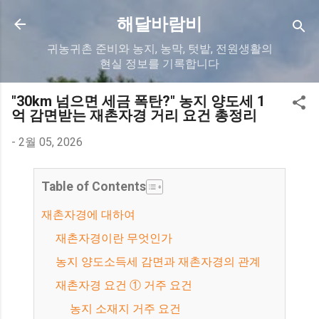
기본 콘텐츠로 건너뛰기
해달바람비
귀농귀촌 준비와 농지, 농막, 텃밭, 전원생활의
현실 정보를 기록합니다
"30km 넘으면 세금 폭탄?" 농지 양도세 1
억 감면받는 재촌자경 거리 요건 총정리
-
2월 05, 2026
Table of Contents
재촌자경에 대하여
재촌자경이란 무엇인가
농지 양도소득세 감면과 재촌자경의 관계
재촌자경 요건 ① 거주 요건
농지 소재지 거주 요건