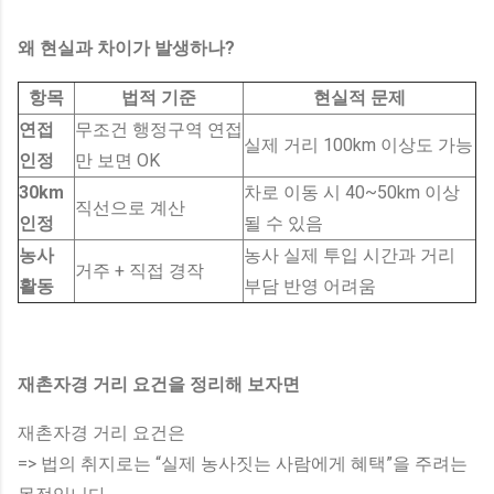
왜 현실과 차이가 발생하나?
항목
법적 기준
현실적 문제
연접
무조건 행정구역 연접
실제 거리 100km 이상도 가능
인정
만 보면 OK
30km
차로 이동 시 40~50km 이상
직선으로 계산
인정
될 수 있음
농사
농사 실제 투입 시간과 거리
거주 + 직접 경작
활동
부담 반영 어려움
재촌자경 거리 요건을 정리해 보자면
재촌자경 거리 요건은
=> 법의 취지로는 “실제 농사짓는 사람에게 혜택”을 주려는