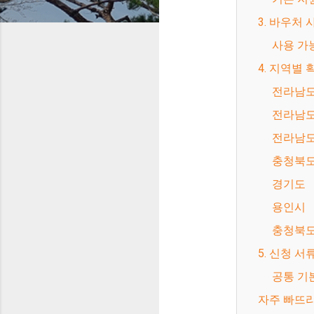
3. 바우처
사용 가
4. 지역별 
전라남
전라남
전라남도
충청북
경기도
용인시
충청북
5. 신청 
공통 기
자주 빠뜨리