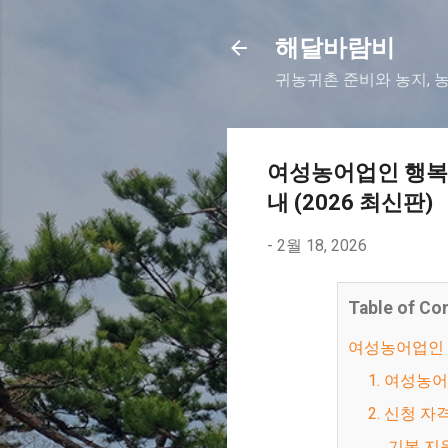
해달바람비
귀농귀촌 준비와 농지, 
여성농어업인 행복바
내 (2026 최신판)
-
2월 18, 2026
Table of Co
여성농어업인
1. 여성
2. 신청 
기본 지