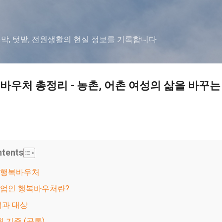
기본 콘텐츠로 건너뛰기
농막, 텃밭, 전원생활의 현실 정보를 기록합니다
우처 총정리 - 농촌, 어촌 여성의 삶을 바꾸는
ntents
 행복바우처
농어업인 행복바우처란?
자격과 대상
원 기준 (공통)