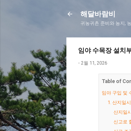
해달바람비
귀농귀촌 준비와 농지, 
임야 수목장 설치부
-
2월 11, 2026
Table of Co
임야 구입 및
1. 산지
산지일
신고로