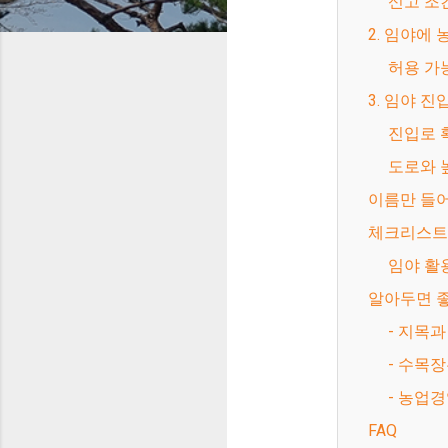
신고 
2. 임야에
허용 
3. 임야 
진입로
도로와
이름만 들
체크리스트
임야 
알아두면 좋
- 지목
- 수목
- 농업
FAQ