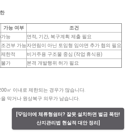
제한
가능 여부
조건
)
가능
면적, 기간, 복구계획 제출 필요
조건부 가능
자연림이 아닌 토임형 임야면 추가 협의 필요
제한적
비거주용 구조물 중심 (작업·휴식용)
불가
본격 개발행위 허가 필요
200㎡ 이내로 제한되는 경우가 많습니다.
을 막거나 원상복구 의무가 남습니다.
[💡임야에 체류형쉼터? 잘못 설치하면 벌금 폭탄!
산지관리법 현실적 대안 정리]