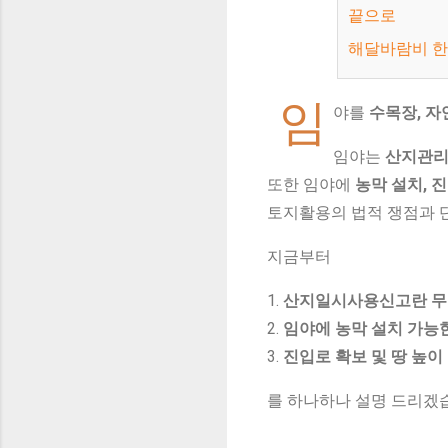
끝으로
해달바람비 
임
야를
수목장, 자
임야는
산지관
또한 임야에
농막 설치, 
토지활용의 법적 쟁점과 
지금부터
1.
산지일시사용신고란 
2.
임야에 농막 설치 가능
3.
진입로 확보 및 땅 높이
를 하나하나 설명 드리겠