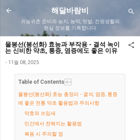
기본 콘텐츠로 건너뛰기
해달바람비
귀농귀촌 준비와 농지, 농막, 텃밭, 전원생활의
현실 정보를 기록합니다
물봉선(봉선화) 효능과 부작용 - 결석 녹이
는 신비한 약초, 통증, 염증에도 좋은 이유
-
11월 08, 2025
Table of Contents
물봉선(봉선화) 효능 총정리 - 결석, 염증, 통증
에 좋은 전통 약초 활용법과 주의사항
약효와 쓰임새
민간에서 전해지는 활용법
복용 시 주의할 점