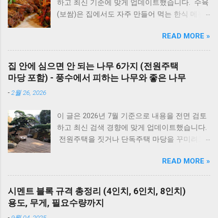
하고 최신 기준에 맞게 업데이트했습니다. 수육
비) 🚨 잠깐! AS 부르기 전 이것만은 확인하세
(보쌈)은 집에서도 자주 만들어 먹는 한식 메뉴
요! 에러코드 E1 - 단수나 동파를 확인하세요.
입니다. 하지만 고기를 오래 삶아야 한다는 생각
(물 보충이 안 되면 작동하지 않습니다.) 에러코
READ MORE »
때문에 선뜻 도전하지 못하는 분들도 많습니다.
드 E2 - 가스 밸브가 잠겨있지 않나요? 가스레인
그런데 압력솥 을 사용하면 삶는 시간을 줄이면
지를 켜서 가스가 공급되는지 먼저 확인하세요.
서도 고기를 부드럽고 촉촉하게 익힐 수 있습니
리셋의 마법 - 코드를 뽑고 5분 뒤 다시 꽂는 것
집 안에 심으면 안 되는 나무 6가지 (전원주택
다. 압력솥 수육 시간은 돼지고기 부위에 따라
만으로도 단순 센서 오류의 70%는 해결됩니다.
마당 포함) - 풍수에서 피하는 나무와 좋은 나무
달라집니다. 압력솥의 '추'가가 흔들린 뒤 삼겹살
대우 보일러(알토엔대우) 에러코드 대우보일러
-
2월 26, 2026
은 18~20분, 앞다리살은 20~25분, 목살은
(알토엔대우) 에러코드 에러코드 원인 및 조치
22~25분 정도가 가장 부드럽게 익습니다. 압력
방법 E1 원인 : 물 부족, 단수, 동파 확인 : 급수밸
이 글은 2026년 7월 기준으로 내용을 전면 검토
솥을 사용하면 일반 냄비보다 조리 시간이 훨씬
브·단수 여부 확인 조치 : 물 보충 후 리셋 ※ 반
하고 최신 검색 경향에 맞게 업데이트했습니다.
짧아지면서도 촉촉한 수육과 보쌈을 만들 수 있
복되면 AS 점검 E2 원인 : 불완전 연소, 가스 공
전원주택을 짓거나 단독주택 마당을 꾸미려고
습니다. 하지만 부위와 두께에 따라 시간을 조금
급 이상 확인 : 가스밸브, 가스레인지 작동 여부
마음먹으면 한 번쯤 검색해보게 되는 게 있습니
씩 조절해야 실패하지 않습니다. 압력솥 수육 삶
조치 : 가스 확인 후 리셋 E3 원인 : 과열(비등) 확
READ MORE »
다. 바로 ‘ 집 안에 심으면 안 되는 나무 ’ 입니다.
는 시간은 물론 압력솥 보쌈 시간, 압력밥솥 수
인 : 난방수 압력, 순환 상태 조치 : 리셋 후 재가
여기서 말하는 ‘집 안’은 실내 화분만을 뜻하는
육, 전기압력밥솥 수육 조리시간, 물의 양과 자
동 ※ 반복되면 AS E4 원인 : 배기 연도 막힘 확
게 아니라, 담장 안 마당과 집터 전체를 두고 하
연 김빼기 시간까지 정리해 보았습니다. 바로 아
시멘트 블록 규격 총정리 (4인치, 6인치, 8인치)
인 : 배기구 이물질 확인 조치 : 막힌 부분 제거
는 말입니다. 요즘은 보기 좋은 조경수만 고르기
래 표만 확인해도 내 고기에 맞는 시간을 바로
용도, 무게, 필요수량까지
E5 원인 : 이상 불꽃 감지 조치 : 전원 리셋 ※ 계
보다는, 풍수 인테리어라든지 집터의 기운, 재물
찾을 수 있습니다. 보쌈 압력솥 보쌈 만들기 왜
속 발생하면 센서 점검 E6 원인 : 가스누설 감지
-
9월 04, 2025