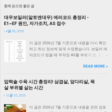
함께 읽으면 좋은 글
대우보일러(알토엔대우) 에러코드 총정리 -
E1~EF 원인, 자가조치, AS 접수
-
4월 03, 2025
이 글은 2026년 7월 기준으로 내용을 다시 확인
하고 최신 정보에 맞게 수정했습니다. 보일러 에
러코드가 떴을 때 무작정 AS를 부르기 전, 공통
적으로 체크해야 할 3가지가 있습니다. 1) 가스
READ MORE »
밸브가 열려 있는지, 2) 전원 플러그를 뽑았다가
5분 뒤 다시 꽂아보았는지(리셋), 3) 실내 온도
조절기의 설정이 올바른지 확인해보세요. 상세
압력솥 수육 시간 총정리! 삼겹살, 앞다리살, 목
코드는 아래에서 확인할 수 있습니다. E1부터 EF
살 부위별 삶는 시간
까지 모든 대우보일러(알토엔대우) 에러코드의
-
10월 10, 2025
원인과 해결방법, AS가 필요한 경우까지 제대로
정리했습니다. 대우 보일러(알토엔대우) 에러코
이 글은 2026년 7월 기준으로 내용을 전면 검토
드 E1~EF 원인과 해결법 (AS 전 자가점검, 수리