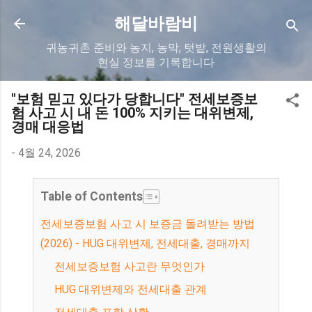
기본 콘텐츠로 건너뛰기
해달바람비
귀농귀촌 준비와 농지, 농막, 텃밭, 전원생활의
현실 정보를 기록합니다
"보험 믿고 있다가 당합니다" 전세보증보
험 사고 시 내 돈 100% 지키는 대위변제,
경매 대응법
-
4월 24, 2026
Table of Contents
전세보증보험 사고 시 보증금 돌려받는 방법
(2026) - HUG 대위변제, 전세대출, 경매까지
전세보증보험 사고란 무엇인가
HUG 대위변제와 전세대출 관계