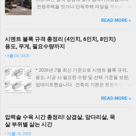
비) 🚨 잠깐! AS 부르기 전 이것만은 확인하세
전원주택을 짓거나 단독주택 마당을 꾸미려고
요! 에러코드 E1 - 단수나 동파를 확인하세요.
마음먹으면 한 번쯤 검색해보게 되는 게 있습니
(물 보충이 안 되면 작동하지 않습니다.) 에러코
READ MORE »
다. 바로 ‘ 집 안에 심으면 안 되는 나무 ’ 입니다.
드 E2 - 가스 밸브가 잠겨있지 않나요? 가스레인
여기서 말하는 ‘집 안’은 실내 화분만을 뜻하는
지를 켜서 가스가 공급되는지 먼저 확인하세요.
게 아니라, 담장 안 마당과 집터 전체를 두고 하
리셋의 마법 - 코드를 뽑고 5분 뒤 다시 꽂는 것
시멘트 블록 규격 총정리 (4인치, 6인치, 8인치)
는 말입니다. 요즘은 보기 좋은 조경수만 고르기
만으로도 단순 센서 오류의 70%는 해결됩니다.
용도, 무게, 필요수량까지
보다는, 풍수 인테리어라든지 집터의 기운, 재물
대우 보일러(알토엔대우) 에러코드 대우보일러
-
9월 04, 2025
운 같은 상징적인 의미 까지 함께 생각하는 분들
(알토엔대우) 에러코드 에러코드 원인 및 조치
이 많습니다. 나무 한 그루를 심더라도 집의 분
방법 E1 원인 : 물 부족, 단수, 동파 확인 : 급수밸
* 2026년 7월 최신 기준으로 시멘트 블록 규격,
위기와 흐름에 어떤 영향을 줄지 한 번 더 고민
브·단수 여부 확인 조치 : 물 보충 후 리셋 ※ 반
용도, 시공 시 필요한 수량 및 선택 기준을 보완,
하게 됩니다. 인터넷에는 여러 이야기가 있지만,
복되면 AS 점검 E2 원인 : 불완전 연소, 가스 공
업데이트했습니다. 건축의 기본은 튼튼하고 제
대부분은 풍수와 민간 신앙에서 전해 내려온 내
급 이상 확인 : 가스밸브, 가스레인지 작동 여부
대로 된 재료 선택에서 시작됩니다. 벽체 시공에
용 이며 과학적으로 위험하다는 의미는 아닙니
조치 : 가스 확인 후 리셋 E3 원인 : 과열(비등) 확
READ MORE »
사용되는 시멘트 블록과 조적 벽돌은 건축물의
다. 이 글에서는 전통적인 의미와 실제 조경 관
인 : 난방수 압력, 순환 상태 조치 : 리셋 후 재가
구조적 안정성과 내구성을 좌우하는 중요 스펙
리 이유를 함께 설명드립니다. 지금부터는 1. 우
동 ※ 반복되면 AS E4 원인 : 배기 연도 막힘 확
입니다. 블록의 두께와 규격을 정확히 이해하면
리나라에서 예부터 마당에 심지 말라고 전해 내
압력솥 수육 시간 총정리! 삼겹살, 앞다리살, 목
인 : 배기구 이물질 확인 조치 : 막힌 부분 제거
시공 효율을 높이고, 구조적 안전성을 확보할 수
려온 나무 , 2. 사과나무, 복숭아나무 같은 과실
살 부위별 삶는 시간
E5 원인 : 이상 불꽃 감지 조치 : 전원 리셋 ※ 계
있습니다. 아래는 건축 현장에서 가장 많이 사용
수에 대한 예부터 전해오는 이야기 3. 풍수적으
속 발생하면 센서 점검 E6 원인 : 가스누설 감지
-
10월 10, 2025
되는 블록과 벽돌의 규격 정리입니다. 시멘트 블