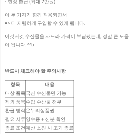
- 현장 환급 (최대 2만원)
이 두 가지가 함께 적용되면서
=> 더 저렴하게 구입할 수 있게 됩니다.
이것저것 수산물을 사느라 가격이 부담됐는데, 정말 큰 도움
이 됩니다. ^^b
반드시 체크해야 할 주의사항
항목
내용
대상 품목
국산 수산물만 가능
제외 품목
수입 수산물 전부
환급 방식
온누리상품권
필요 서류
영수증 + 신분 확인
종료 조건
예산 소진 시 조기 종료