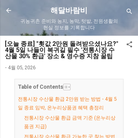
기본 콘텐츠로 건너뛰기
해달바람비
귀농귀촌 준비와 농지, 농막, 텃밭, 전원생활의
현실 정보를 기록합니다
[오늘 종료] "횟값 2만원 돌려받으셨나요?"
4월 5일 나들이 복귀길 필수 '전통시장 수
산물 30% 환급' 장소 & 영수증 지참 꿀팁
-
4월 05, 2026
Table of Contents
전통시장 수산물 환급 2만원 받는 방법 - 4월 5
일 종료 임박, 온누리상품권 혜택 총정리
전통시장 수산물 환급 금액 기준 (온누리상
품권 지급)
전통시장 수산물 환급 가능한 곳 찾는 방법