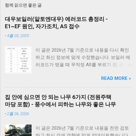
함께 읽으면 좋은 글
대우보일러(알토엔대우) 에러코드 총정리 -
E1~EF 원인, 자가조치, AS 접수
-
4월 03, 2025
이 글은 2026년 7월 기준으로 내용을 다시 확인
하고 최신 정보에 맞게 수정했습니다. 보일러 에
러코드가 떴을 때 무작정 AS를 부르기 전, 공통
적으로 체크해야 할 3가지가 있습니다. 1) 가스
READ MORE »
밸브가 열려 있는지, 2) 전원 플러그를 뽑았다가
5분 뒤 다시 꽂아보았는지(리셋), 3) 실내 온도
조절기의 설정이 올바른지 확인해보세요. 상세
집 안에 심으면 안 되는 나무 6가지 (전원주택
코드는 아래에서 확인할 수 있습니다. E1부터 EF
마당 포함) - 풍수에서 피하는 나무와 좋은 나무
까지 모든 대우보일러(알토엔대우) 에러코드의
-
2월 26, 2026
원인과 해결방법, AS가 필요한 경우까지 제대로
정리했습니다. 대우 보일러(알토엔대우) 에러코
이 글은 2026년 7월 기준으로 내용을 전면 검토
드 E1~EF 원인과 해결법 (AS 전 자가점검, 수리
하고 최신 검색 경향에 맞게 업데이트했습니다.