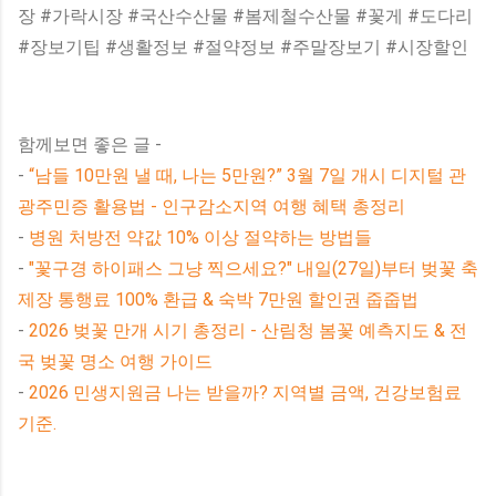
장 #가락시장 #국산수산물 #봄제철수산물 #꽃게 #도다리
#장보기팁 #생활정보 #절약정보 #주말장보기 #시장할인
함께보면 좋은 글 -
-
“남들 10만원 낼 때, 나는 5만원?” 3월 7일 개시 디지털 관
광주민증 활용법 - 인구감소지역 여행 혜택 총정리
-
병원 처방전 약값 10% 이상 절약하는 방법들
-
"꽃구경 하이패스 그냥 찍으세요?" 내일(27일)부터 벚꽃 축
제장 통행료 100% 환급 & 숙박 7만원 할인권 줍줍법
-
2026 벚꽃 만개 시기 총정리 - 산림청 봄꽃 예측지도 & 전
국 벚꽃 명소 여행 가이드
-
2026 민생지원금 나는 받을까? 지역별 금액, 건강보험료
기준.