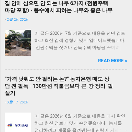
입니다. 블록의 두께와 규격을 정확히 이해하면
리셋의 마법 - 코드를 뽑고 5분 뒤 다시 꽂는 것
집 안에 심으면 안 되는 나무 6가지 (전원주택
시공 효율을 높이고, 구조적 안전성을 확보할 수
만으로도 단순 센서 오류의 70%는 해결됩니다.
마당 포함) - 풍수에서 피하는 나무와 좋은 나무
있습니다. 아래는 건축 현장에서 가장 많이 사용
대우 보일러(알토엔대우) 에러코드 대우보일러
-
2월 26, 2026
되는 블록과 벽돌의 규격 정리입니다. 시멘트 블
(알토엔대우) 에러코드 에러코드 원인 및 조치
록 규격 안내 시멘트 블록과 조적 벽돌 규격 안
방법 E1 원인 : 물 부족, 단수, 동파 확인 : 급수밸
이 글은 2026년 7월 기준으로 내용을 전면 검토
내 1. 시멘트 블록 규격 4인치 : 190 × 390 × 100
브·단수 여부 확인 조치 : 물 보충 후 리셋 ※ 반
하고 최신 검색 경향에 맞게 업데이트했습니다.
mm 6인치 : 190 × 390 × 150 mm 8인치 : 190 ×
복되면 AS 점검 E2 원인 : 불완전 연소, 가스 공
전원주택을 짓거나 단독주택 마당을 꾸미려고
390 × 190 mm *가로와 세로 치수는 일정하며,
급 이상 확인 : 가스밸브, 가스레인지 작동 여부
마음먹으면 한 번쯤 검색해보게 되는 게 있습니
차이는 두께에서 발생합니다. 2. 시멘트 블록 한
조치 : 가스 확인 후 리셋 E3 원인 : 과열(비등) 확
READ MORE »
다. 바로 ‘ 집 안에 심으면 안 되는 나무 ’ 입니다.
장 무게 규격 무게(대략) 4인치 약 9~11kg 6인치
인 : 난방수 압력, 순환 상태 조치 : 리셋 후 재가
여기서 말하는 ‘집 안’은 실내 화분만을 뜻하는
약 13~15kg 8인치 약 16~18kg 제조사에 따라
동 ※ 반복되면 AS E4 원인 : 배기 연도 막힘 확
게 아니라, 담장 안 마당과 집터 전체를 두고 하
약간 차이가 있습니다. 👉 [이것도 참고하세요] -
"가격 낮춰도 안 팔리는 논?" 농지은행 매도 상
인 : 배기구 이물질 확인 조치 : 막힌 부분 제거
는 말입니다. 요즘은 보기 좋은 조경수만 고르기
수도배관, XL배관하는법 3. 시멘트 블록은 어떤
담 전 필독 - 130만원 직불금보다 큰 '땅 정리' 필
E5 원인 : 이상 불꽃 감지 조치 : 전원 리셋 ※ 계
보다는, 풍수 인테리어라든지 집터의 기운, 재물
곳에 사용할까? 규격 주 사용처 4인치 칸막이벽,
살기
속 발생하면 센서 점검 E6 원인 : 가스누설 감지
운 같은 상징적인 의미 까지 함께 생각하는 분들
담장 6인치 창고, 농막 8인치 건물 외벽, 구조벽
조치 : 가스밸브 잠금 → 환기 → AS 접수 E7 원
-
3월 17, 2026
이 많습니다. 나무 한 그루를 심더라도 집의 분
4. 조적 벽돌 규격 표준 조적 벽돌(시멘트/붉은
인 : 통신 불량...
위기와 흐름에 어떤 영향을 줄지 한 번 더 고민
벽돌) = 190(길이) × 90(너비) × 57(두께) mm 줄
이 글은 2026년 8월 기준으로 내용을 다시 확인
하게 됩니다. 인터넷에는 여러 이야기가 있지만,
눈(몰탈) 간격을 포함한 시공사이즈는 보통 =
하고 최신 정보에 맞게 수정했습니다. 농지를
대부분은 풍수와 민간 신앙에서 전해 내려온 내
200 X 100 X 60mm 1m2 당 반장쌓기(0.5B)시 약
정리하려고 매물을 올려봤는데 연락이 거의 없