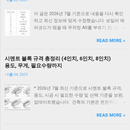
이 글은 2026년 7월 기준으로 내용을 다시 확인
하고 최신 정보에 맞게 수정했습니다. 보일러 에
러코드가 떴을 때 무작정 AS를 부르기 전, 공통
적으로 체크해야 할 3가지가 있습니다. 1) 가스
READ MORE »
밸브가 열려 있는지, 2) 전원 플러그를 뽑았다가
5분 뒤 다시 꽂아보았는지(리셋), 3) 실내 온도
조절기의 설정이 올바른지 확인해보세요. 상세
시멘트 블록 규격 총정리 (4인치, 6인치, 8인치)
코드는 아래에서 확인할 수 있습니다. E1부터 EF
용도, 무게, 필요수량까지
까지 모든 대우보일러(알토엔대우) 에러코드의
-
9월 04, 2025
원인과 해결방법, AS가 필요한 경우까지 제대로
정리했습니다. 대우 보일러(알토엔대우) 에러코
* 2026년 7월 최신 기준으로 시멘트 블록 규격,
드 E1~EF 원인과 해결법 (AS 전 자가점검, 수리
용도, 시공 시 필요한 수량 및 선택 기준을 보완,
비) 🚨 잠깐! AS 부르기 전 이것만은 확인하세
업데이트했습니다. 건축의 기본은 튼튼하고 제
요! 에러코드 E1 - 단수나 동파를 확인하세요.
대로 된 재료 선택에서 시작됩니다. 벽체 시공에
(물 보충이 안 되면 작동하지 않습니다.) 에러코
READ MORE »
사용되는 시멘트 블록과 조적 벽돌은 건축물의
드 E2 - 가스 밸브가 잠겨있지 않나요? 가스레인
구조적 안정성과 내구성을 좌우하는 중요 스펙
지를 켜서 가스가 공급되는지 먼저 확인하세요.