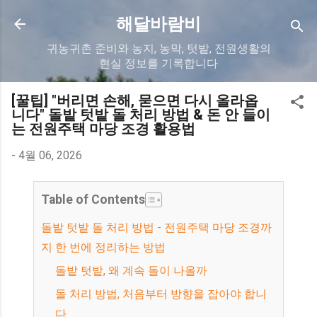
기본 콘텐츠로 건너뛰기
해달바람비
귀농귀촌 준비와 농지, 농막, 텃밭, 전원생활의
현실 정보를 기록합니다
[꿀팁] "버리면 손해, 묻으면 다시 올라옵
니다" 돌밭 텃밭 돌 처리 방법 & 돈 안 들이
는 전원주택 마당 조경 활용법
-
4월 06, 2026
Table of Contents
돌밭 텃밭 돌 처리 방법 - 전원주택 마당 조경까
지 한 번에 정리하는 방법
돌밭 텃밭, 왜 계속 돌이 나올까
돌 처리 방법, 처음부터 방향을 잡아야 합니
다