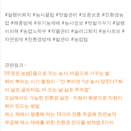
#달팽이퇴치 #농사꿀팁 #텃밭관리 #모종보호 #친환경농
업 #해충방제 #유기농재배 #농사정보 #텃밭가꾸기 #달팽
이피해 #농업노하우 #작물관리 #슬러그퇴치 #농사초보 #
자연방제 #친환경방제 #밭관리 #농업팁
관련링크 -
[무경운 농법] 몸으로 짓는 농사, 마음으로 가꾸는 밭
퇴비 뿌리는 시기 총정리 - "안 뿌리면 1년 농사 망친다? 퇴
비 살포 골든타임, 비 오는 날 살포 주의점"
도심에서도 가능한 친환경 실천 - 지렁이 화분으로 지렁이
퇴비 만드는 방법
채소 재배시 병충해 막는 10가지 전통 무공해 천연농약
무공해 채소 재배를 위한 친환경 진딧물 방제법 6가지