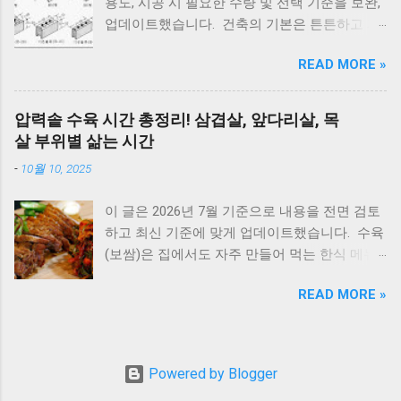
용도, 시공 시 필요한 수량 및 선택 기준을 보완,
하게 됩니다. 인터넷에는 여러 이야기가 있지만,
복되면 AS 점검 E2 원인 : 불완전 연소, 가스 공
업데이트했습니다. 건축의 기본은 튼튼하고 제
대부분은 풍수와 민간 신앙에서 전해 내려온 내
급 이상 확인 : 가스밸브, 가스레인지 작동 여부
대로 된 재료 선택에서 시작됩니다. 벽체 시공에
용 이며 과학적으로 위험하다는 의미는 아닙니
조치 : 가스 확인 후 리셋 E3 원인 : 과열(비등) 확
READ MORE »
사용되는 시멘트 블록과 조적 벽돌은 건축물의
다. 이 글에서는 전통적인 의미와 실제 조경 관
인 : 난방수 압력, 순환 상태 조치 : 리셋 후 재가
구조적 안정성과 내구성을 좌우하는 중요 스펙
리 이유를 함께 설명드립니다. 지금부터는 1. 우
동 ※ 반복되면 AS E4 원인 : 배기 연도 막힘 확
입니다. 블록의 두께와 규격을 정확히 이해하면
리나라에서 예부터 마당에 심지 말라고 전해 내
압력솥 수육 시간 총정리! 삼겹살, 앞다리살, 목
인 : 배기구 이물질 확인 조치 : 막힌 부분 제거
시공 효율을 높이고, 구조적 안전성을 확보할 수
려온 나무 , 2. 사과나무, 복숭아나무 같은 과실
살 부위별 삶는 시간
E5 원인 : 이상 불꽃 감지 조치 : 전원 리셋 ※ 계
있습니다. 아래는 건축 현장에서 가장 많이 사용
수에 대한 예부터 전해오는 이야기 3. 풍수적으
속 발생하면 센서 점검 E6 원인 : 가스누설 감지
-
10월 10, 2025
되는 블록과 벽돌의 규격 정리입니다. 시멘트 블
로 길하다고 여겨온 마당 나무 이렇게 나누어 정
조치 : 가스밸브 잠금 → 환기 → AS 접수 E7 원
록 규격 안내 시멘트 블록과 조적 벽돌 규격 안
리해보겠습니다. 마당 조경 집 안(마당)에 심으
인 : 통신 불량...
이 글은 2026년 7월 기준으로 내용을 전면 검토
내 1. 시멘트 블록 규격 4인치 : 190 × 390 × 100
면 안 좋은 나무, 심으면 좋은 나무 이 글은 과학
하고 최신 기준에 맞게 업데이트했습니다. 수육
mm 6인치 : 190 × 390 × 150 mm 8인치 : 190 ×
적인 위험성보다는, 한국 전통 풍수와 민간 신앙
(보쌈)은 집에서도 자주 만들어 먹는 한식 메뉴
390 × 190 mm *가로와 세로 치수는 일정하며,
을 기준으로 풀어보는 이야기라는 점을 먼저 말
입니다. 하지만 고기를 오래 삶아야 한다는 생각
차이는 두께에서 발생합니다. 2. 시멘트 블록 한
씀드립니다. 심으면 안 좋은 나무 향나무 - 집터
READ MORE »
때문에 선뜻 도전하지 못하는 분들도 많습니다.
장 무게 규격 무게(대략) 4인치 약 9~11kg 6인치
풍수에서 꺼린 이유 향나무는 사계절 푸르고 향
그런데 압력솥 을 사용하면 삶는 시간을 줄이면
약 13~15kg 8인치 약 16~18kg 제조사에 따라
이 강한 나무입니다. 한국에서는 묘지, 사찰, 제
서도 고기를 부드럽고 촉촉하게 익힐 수 있습니
약간 차이가 있습니다. 👉 [이것도 참고하세요] -
례 공간 주변에 많이 식재되었습니다. 이 때문에
다. 압력솥 수육 시간은 돼지고기 부위에 따라
수도배관, XL배관하는법 3. 시멘트 블록은 어떤
Powered by Blogger
일부 지역에서는 향나무를 전원주택 마당 나무
달라집니다. 압력솥의 '추'가가 흔들린 뒤 삼겹살
곳에 사용할까? 규격 주 사용처 4인치 칸막이벽,
로 심으면 상가의 기운이 스민다고 여겼습니다.