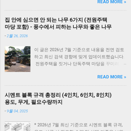
READ MORE »
밸브가 열려 있는지, 2) 전원 플러그를 뽑았다가
5분 뒤 다시 꽂아보았는지(리셋), 3) 실내 온도
조절기의 설정이 올바른지 확인해보세요. 상세
집 안에 심으면 안 되는 나무 6가지 (전원주택
코드는 아래에서 확인할 수 있습니다. E1부터 EF
마당 포함) - 풍수에서 피하는 나무와 좋은 나무
까지 모든 대우보일러(알토엔대우) 에러코드의
-
2월 26, 2026
원인과 해결방법, AS가 필요한 경우까지 제대로
정리했습니다. 대우 보일러(알토엔대우) 에러코
이 글은 2026년 7월 기준으로 내용을 전면 검토
드 E1~EF 원인과 해결법 (AS 전 자가점검, 수리
하고 최신 검색 경향에 맞게 업데이트했습니다.
비) 🚨 잠깐! AS 부르기 전 이것만은 확인하세
전원주택을 짓거나 단독주택 마당을 꾸미려고
요! 에러코드 E1 - 단수나 동파를 확인하세요.
마음먹으면 한 번쯤 검색해보게 되는 게 있습니
(물 보충이 안 되면 작동하지 않습니다.) 에러코
READ MORE »
다. 바로 ‘ 집 안에 심으면 안 되는 나무 ’ 입니다.
드 E2 - 가스 밸브가 잠겨있지 않나요? 가스레인
여기서 말하는 ‘집 안’은 실내 화분만을 뜻하는
지를 켜서 가스가 공급되는지 먼저 확인하세요.
게 아니라, 담장 안 마당과 집터 전체를 두고 하
리셋의 마법 - 코드를 뽑고 5분 뒤 다시 꽂는 것
시멘트 블록 규격 총정리 (4인치, 6인치, 8인치)
는 말입니다. 요즘은 보기 좋은 조경수만 고르기
만으로도 단순 센서 오류의 70%는 해결됩니다.
용도, 무게, 필요수량까지
보다는, 풍수 인테리어라든지 집터의 기운, 재물
대우 보일러(알토엔대우) 에러코드 대우보일러
-
9월 04, 2025
운 같은 상징적인 의미 까지 함께 생각하는 분들
(알토엔대우) 에러코드 에러코드 원인 및 조치
이 많습니다. 나무 한 그루를 심더라도 집의 분
방법 E1 원인 : 물 부족, 단수, 동파 확인 : 급수밸
* 2026년 7월 최신 기준으로 시멘트 블록 규격,
위기와 흐름에 어떤 영향을 줄지 한 번 더 고민
브·단수 여부 확인 조치 : 물 보충 후 리셋 ※ 반