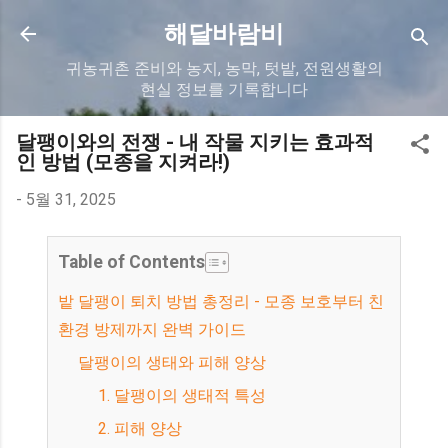
기본 콘텐츠로 건너뛰기
해달바람비
귀농귀촌 준비와 농지, 농막, 텃밭, 전원생활의
현실 정보를 기록합니다
달팽이와의 전쟁 - 내 작물 지키는 효과적
인 방법 (모종을 지켜라!)
-
5월 31, 2025
Table of Contents
밭 달팽이 퇴치 방법 총정리 - 모종 보호부터 친
환경 방제까지 완벽 가이드
달팽이의 생태와 피해 양상
1. 달팽이의 생태적 특성
2. 피해 양상