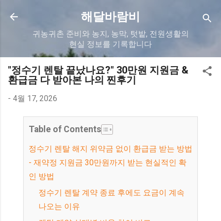
기본 콘텐츠로 건너뛰기
해달바람비
귀농귀촌 준비와 농지, 농막, 텃밭, 전원생활의
현실 정보를 기록합니다
"정수기 렌탈 끝났나요?" 30만원 지원금 &
환급금 다 받아본 나의 찐후기
-
4월 17, 2026
Table of Contents
정수기 렌탈 해지 위약금 없이 환급금 받는 방법
- 재약정 지원금 30만원까지 받는 현실적인 확
인 방법
정수기 렌탈 계약 종료 후에도 요금이 계속
나오는 이유