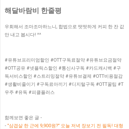
해달바람비 한줄평
우회해서 조마조마하느니, 합법으로 떳떳하게 커피 한 잔 값
만 내고 봅시다! ^^
#유튜브프리미엄할인 #OTT구독료절약 #유튜브요금절약
#OTT공유 #넷플릭스할인 #통신사구독 #카드캐시백 #구
독서비스할인 #스트리밍절약 #유튜브결제 #OTT비용절감
#생활비줄이기 #구독료아끼기 #디지털구독 #OTT꿀팁 #T
우주 #유독 #피클플러스
함께보면 좋은 글 -
-
"삼겹살 한 근에 9,900원?" 오늘 저녁 장보기 전 필독! 대형