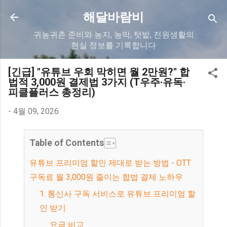
기본 콘텐츠로 건너뛰기
해달바람비
귀농귀촌 준비와 농지, 농막, 텃밭, 전원생활의
현실 정보를 기록합니다
[긴급] "유튜브 우회 막히면 월 2만원?" 합
법적 3,000원 결제법 3가지 (T우주·유독·
피클플러스 총정리)
-
4월 09, 2026
Table of Contents
유튜브 프리미엄 할인 제대로 받는 방법 - OTT
구독료 월 3,000원 줄이는 합법 결제 노하우
1. 통신사 구독 서비스로 유튜브 프리미엄 할
인 받기
요금 비교