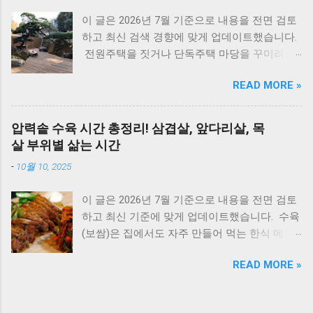
록 규격 안내 시멘트 블록과 조적 벽돌 규격 안
방법 E1 원인 : 물 부족, 단수, 동파 확인 : 급수밸
이 글은 2026년 7월 기준으로 내용을 전면 검토
내 1. 시멘트 블록 규격 4인치 : 190 × 390 × 100
브·단수 여부 확인 조치 : 물 보충 후 리셋 ※ 반
하고 최신 검색 경향에 맞게 업데이트했습니다.
mm 6인치 : 190 × 390 × 150 mm 8인치 : 190 ×
복되면 AS 점검 E2 원인 : 불완전 연소, 가스 공
전원주택을 짓거나 단독주택 마당을 꾸미려고
390 × 190 mm *가로와 세로 치수는 일정하며,
급 이상 확인 : 가스밸브, 가스레인지 작동 여부
마음먹으면 한 번쯤 검색해보게 되는 게 있습니
차이는 두께에서 발생합니다. 2. 시멘트 블록 한
조치 : 가스 확인 후 리셋 E3 원인 : 과열(비등) 확
READ MORE »
다. 바로 ‘ 집 안에 심으면 안 되는 나무 ’ 입니다.
장 무게 규격 무게(대략) 4인치 약 9~11kg 6인치
인 : 난방수 압력, 순환 상태 조치 : 리셋 후 재가
여기서 말하는 ‘집 안’은 실내 화분만을 뜻하는
약 13~15kg 8인치 약 16~18kg 제조사에 따라
동 ※ 반복되면 AS E4 원인 : 배기 연도 막힘 확
게 아니라, 담장 안 마당과 집터 전체를 두고 하
약간 차이가 있습니다. 👉 [이것도 참고하세요] -
압력솥 수육 시간 총정리! 삼겹살, 앞다리살, 목
인 : 배기구 이물질 확인 조치 : 막힌 부분 제거
는 말입니다. 요즘은 보기 좋은 조경수만 고르기
수도배관, XL배관하는법 3. 시멘트 블록은 어떤
살 부위별 삶는 시간
E5 원인 : 이상 불꽃 감지 조치 : 전원 리셋 ※ 계
보다는, 풍수 인테리어라든지 집터의 기운, 재물
곳에 사용할까? 규격 주 사용처 4인치 칸막이벽,
속 발생하면 센서 점검 E6 원인 : 가스누설 감지
-
10월 10, 2025
운 같은 상징적인 의미 까지 함께 생각하는 분들
담장 6인치 창고, 농막 8인치 건물 외벽, 구조벽
조치 : 가스밸브 잠금 → 환기 → AS 접수 E7 원
이 많습니다. 나무 한 그루를 심더라도 집의 분
4. 조적 벽돌 규격 표준 조적 벽돌(시멘트/붉은
인 : 통신 불량...
이 글은 2026년 7월 기준으로 내용을 전면 검토
위기와 흐름에 어떤 영향을 줄지 한 번 더 고민
벽돌) = 190(길이) × 90(너비) × 57(두께) mm 줄
하고 최신 기준에 맞게 업데이트했습니다. 수육
하게 됩니다. 인터넷에는 여러 이야기가 있지만,
눈(몰탈) 간격을 포함한 시공사이즈는 보통 =
(보쌈)은 집에서도 자주 만들어 먹는 한식 메뉴
대부분은 풍수와 민간 신앙에서 전해 내려온 내
200 X 100 X 60mm 1m2 당 반장쌓기(0.5B)시 약
입니다. 하지만 고기를 오래 삶아야 한다는 생각
용 이며 과학적으로 위험하다는 의미는 아닙니
70~75장이 필요. 벽두께 0.5B - 벽돌 너미
READ MORE »
때문에 선뜻 도전하지 못하는 분들도 많습니다.
다. 이 글에서는 전통적인 의미와 실제 조경 관
(90mm)가 벽 두께 1.0B - 벽돌 길이(190mm)가
그런데 압력솥 을 사용하면 삶는 시간을 줄이면
리 이유를 함께 설명드립니다. 지금부터는 1. 우
벽 두께 시멘트 블록 종류 5. 블록 1㎡당 몇 장 필
서도 고기를 부드럽고 촉촉하게 익힐 수 있습니
리나라에서 예부터 마당에 심지 말라고 전해 내
요할까? 190×390 블록 기준(줄눈 포함) - 약