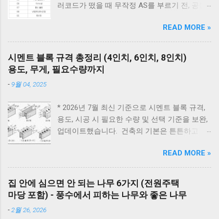
러코드가 떴을 때 무작정 AS를 부르기 전, 공통
적으로 체크해야 할 3가지가 있습니다. 1) 가스
READ MORE »
밸브가 열려 있는지, 2) 전원 플러그를 뽑았다가
5분 뒤 다시 꽂아보았는지(리셋), 3) 실내 온도
조절기의 설정이 올바른지 확인해보세요. 상세
시멘트 블록 규격 총정리 (4인치, 6인치, 8인치)
코드는 아래에서 확인할 수 있습니다. E1부터 EF
용도, 무게, 필요수량까지
까지 모든 대우보일러(알토엔대우) 에러코드의
-
9월 04, 2025
원인과 해결방법, AS가 필요한 경우까지 제대로
정리했습니다. 대우 보일러(알토엔대우) 에러코
* 2026년 7월 최신 기준으로 시멘트 블록 규격,
드 E1~EF 원인과 해결법 (AS 전 자가점검, 수리
용도, 시공 시 필요한 수량 및 선택 기준을 보완,
비) 🚨 잠깐! AS 부르기 전 이것만은 확인하세
업데이트했습니다. 건축의 기본은 튼튼하고 제
요! 에러코드 E1 - 단수나 동파를 확인하세요.
대로 된 재료 선택에서 시작됩니다. 벽체 시공에
(물 보충이 안 되면 작동하지 않습니다.) 에러코
READ MORE »
사용되는 시멘트 블록과 조적 벽돌은 건축물의
드 E2 - 가스 밸브가 잠겨있지 않나요? 가스레인
구조적 안정성과 내구성을 좌우하는 중요 스펙
지를 켜서 가스가 공급되는지 먼저 확인하세요.
입니다. 블록의 두께와 규격을 정확히 이해하면
리셋의 마법 - 코드를 뽑고 5분 뒤 다시 꽂는 것
집 안에 심으면 안 되는 나무 6가지 (전원주택
시공 효율을 높이고, 구조적 안전성을 확보할 수
만으로도 단순 센서 오류의 70%는 해결됩니다.
마당 포함) - 풍수에서 피하는 나무와 좋은 나무
있습니다. 아래는 건축 현장에서 가장 많이 사용
대우 보일러(알토엔대우) 에러코드 대우보일러
-
2월 26, 2026
되는 블록과 벽돌의 규격 정리입니다. 시멘트 블
(알토엔대우) 에러코드 에러코드 원인 및 조치