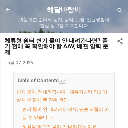
기본 콘텐츠로 건너뛰기
해달바람비
귀농귀촌 준비와 농지, 농막, 텃밭, 전원생활의
현실 정보를 기록합니다
체류형 쉼터 변기 물이 안 내려간다면? 뜯
기 전에 꼭 확인해야 할 AAV, 배관 압력 문
제
-
5월 07, 2026
Table of Contents
변기 물이 안 내려갑니다 - 체류형쉼터 양변기
설치 후 알게 된 진짜 원인
변기 물이 안 내려가는 이유, 단순 막힘이 아
닐 수 있습니다
정심을 막으면 물이 안 내려가는 이유