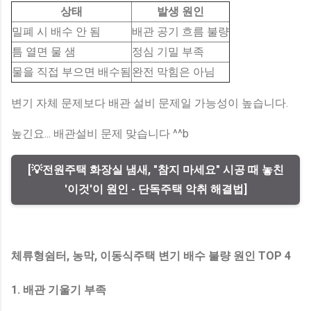
상태
발생 원인
밀폐 시 배수 안 됨
배관 공기 흐름 불량
틈 열면 물 샘
정심 기밀 부족
물을 직접 부으면 배수됨
완전 막힘은 아님
변기 자체 문제보다 배관 설비 문제일 가능성이 높습니다.
높긴요... 배관설비 문제 맞습니다 ^^b
[💡전원주택 화장실 냄새, "참지 마세요" 시공 때 놓친
'이것'이 원인 - 단독주택 악취 해결법]
체류형쉼터, 농막, 이동식주택 변기 배수 불량 원인 TOP 4
1. 배관 기울기 부족