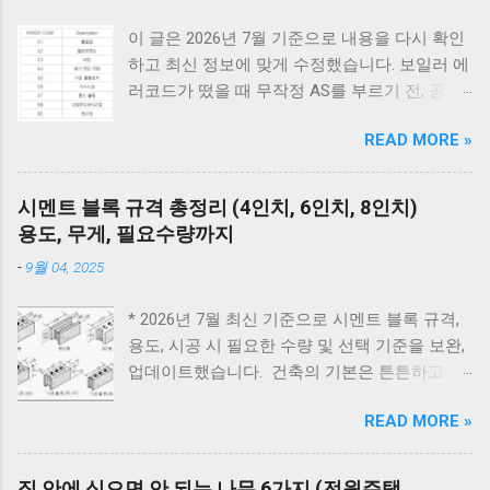
이 글은 2026년 7월 기준으로 내용을 다시 확인
하고 최신 정보에 맞게 수정했습니다. 보일러 에
러코드가 떴을 때 무작정 AS를 부르기 전, 공통
적으로 체크해야 할 3가지가 있습니다. 1) 가스
READ MORE »
밸브가 열려 있는지, 2) 전원 플러그를 뽑았다가
5분 뒤 다시 꽂아보았는지(리셋), 3) 실내 온도
조절기의 설정이 올바른지 확인해보세요. 상세
시멘트 블록 규격 총정리 (4인치, 6인치, 8인치)
코드는 아래에서 확인할 수 있습니다. E1부터 EF
용도, 무게, 필요수량까지
까지 모든 대우보일러(알토엔대우) 에러코드의
-
9월 04, 2025
원인과 해결방법, AS가 필요한 경우까지 제대로
정리했습니다. 대우 보일러(알토엔대우) 에러코
* 2026년 7월 최신 기준으로 시멘트 블록 규격,
드 E1~EF 원인과 해결법 (AS 전 자가점검, 수리
용도, 시공 시 필요한 수량 및 선택 기준을 보완,
비) 🚨 잠깐! AS 부르기 전 이것만은 확인하세
업데이트했습니다. 건축의 기본은 튼튼하고 제
요! 에러코드 E1 - 단수나 동파를 확인하세요.
대로 된 재료 선택에서 시작됩니다. 벽체 시공에
(물 보충이 안 되면 작동하지 않습니다.) 에러코
READ MORE »
사용되는 시멘트 블록과 조적 벽돌은 건축물의
드 E2 - 가스 밸브가 잠겨있지 않나요? 가스레인
구조적 안정성과 내구성을 좌우하는 중요 스펙
지를 켜서 가스가 공급되는지 먼저 확인하세요.
입니다. 블록의 두께와 규격을 정확히 이해하면
리셋의 마법 - 코드를 뽑고 5분 뒤 다시 꽂는 것
집 안에 심으면 안 되는 나무 6가지 (전원주택