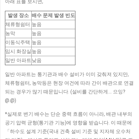
아래 표를 보시면,
발생 장소
배수 문제 발생 빈도
체류형쉼터
높음
농막
높음
이동식주택
높음
임시 화장실
높음
일반 아파트
낮음
일반 아파트는 통기관과 배수 설비가 이미 갖춰져 있지만,
체류형쉼터, 농막등은 현장 여건에 따라 간이 배관으로 연결
되는 경우가 많기 때문입니다. (설비를 간단하게.... 으잉?
@.@)
*실제로 변기 배수는 단순 중력 흐름이 아니라, 배관 내부의
공기 압력 균형(통기관 기능)에 영향을 받습니다. 이 때문에
「하수도 설계 기준(국내 건축 설비 기준 및 지자체 오수처