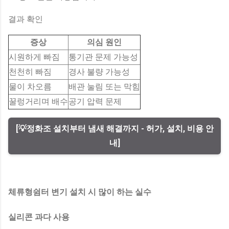
결과 확인
증상
의심 원인
시원하게 빠짐
통기관 문제 가능성
천천히 빠짐
경사 불량 가능성
물이 차오름
배관 눌림 또는 막힘
꿀렁거리며 배수
공기 압력 문제
[💡정화조 설치부터 냄새 해결까지 - 허가, 설치, 비용 안
내]
체류형쉼터 변기 설치 시 많이 하는 실수
실리콘 과다 사용