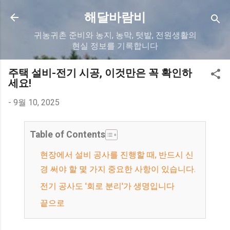
기본 콘텐츠로 건너뛰기
해달바람비
귀농귀촌 준비와 농지, 농막, 텃밭, 전원생활의
현실 정보를 기록합니다
주택 설비-전기 시공, 이것만은 꼭 확인하
세요!
-
9월 10, 2025
Table of Contents
현장에서 설비 공사를 진행할 때, 반드시 신
경 써야 할 몇 가지 중요한 사항이 있습니다.
전기 공사도 '회로 분리'가 생명입니다
끝으로