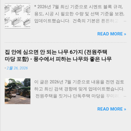
22~25분 정도가 가장 부드럽게 익습니다. 압력
방법 E1 원인 : 물 부족, 단수, 동파 확인 : 급수밸
* 2026년 7월 최신 기준으로 시멘트 블록 규격,
솥을 사용하면 일반 냄비보다 조리 시간이 훨씬
브·단수 여부 확인 조치 : 물 보충 후 리셋 ※ 반
용도, 시공 시 필요한 수량 및 선택 기준을 보완,
짧아지면서도 촉촉한 수육과 보쌈을 만들 수 있
복되면 AS 점검 E2 원인 : 불완전 연소, 가스 공
업데이트했습니다. 건축의 기본은 튼튼하고 제
습니다. 하지만 부위와 두께에 따라 시간을 조금
급 이상 확인 : 가스밸브, 가스레인지 작동 여부
대로 된 재료 선택에서 시작됩니다. 벽체 시공에
씩 조절해야 실패하지 않습니다. 압력솥 수육 삶
조치 : 가스 확인 후 리셋 E3 원인 : 과열(비등) 확
READ MORE »
사용되는 시멘트 블록과 조적 벽돌은 건축물의
는 시간은 물론 압력솥 보쌈 시간, 압력밥솥 수
인 : 난방수 압력, 순환 상태 조치 : 리셋 후 재가
구조적 안정성과 내구성을 좌우하는 중요 스펙
육, 전기압력밥솥 수육 조리시간, 물의 양과 자
동 ※ 반복되면 AS E4 원인 : 배기 연도 막힘 확
입니다. 블록의 두께와 규격을 정확히 이해하면
연 김빼기 시간까지 정리해 보았습니다. 바로 아
집 안에 심으면 안 되는 나무 6가지 (전원주택
인 : 배기구 이물질 확인 조치 : 막힌 부분 제거
시공 효율을 높이고, 구조적 안전성을 확보할 수
래 표만 확인해도 내 고기에 맞는 시간을 바로
마당 포함) - 풍수에서 피하는 나무와 좋은 나무
E5 원인 : 이상 불꽃 감지 조치 : 전원 리셋 ※ 계
있습니다. 아래는 건축 현장에서 가장 많이 사용
찾을 수 있습니다. 보쌈 압력솥 보쌈 만들기 왜
속 발생하면 센서 점검 E6 원인 : 가스누설 감지
-
2월 26, 2026
되는 블록과 벽돌의 규격 정리입니다. 시멘트 블
압력솥 조리방법을 추천해 드릴까요? 압력솥으
조치 : 가스밸브 잠금 → 환기 → AS 접수 E7 원
록 규격 안내 시멘트 블록과 조적 벽돌 규격 안
로 수육을 만드는 가장 큰 이유는 조리 시간이
인 : 통신 불량...
이 글은 2026년 7월 기준으로 내용을 전면 검토
내 1. 시멘트 블록 규격 4인치 : 190 × 390 × 100
크게 줄어들면서도 고기의 육즙을 그대로 살릴
하고 최신 검색 경향에 맞게 업데이트했습니다.
mm 6인치 : 190 × 390 × 150 mm 8인치 : 190 ×
수 있기 때문 입니다. 일반 냄비는 1시간 이상 푹
전원주택을 짓거나 단독주택 마당을 꾸미려고
390 × 190 mm *가로와 세로 치수는 일정하며,
삶아야 하는 경우가 많지만, 압력솥은 내부 압력
마음먹으면 한 번쯤 검색해보게 되는 게 있습니
차이는 두께에서 발생합니다. 2. 시멘트 블록 한
이 높아져 고기 속까지 빠르게 열이 전달됩니다.
READ MORE »
다. 바로 ‘ 집 안에 심으면 안 되는 나무 ’ 입니다.
장 무게 규격 무게(대략) 4인치 약 9~11kg 6인치
그 결과 짧은 시간에도 부드럽고 촉촉한 식감을
여기서 말하는 ‘집 안’은 실내 화분만을 뜻하는
약 13~15kg 8인치 약 16~18kg 제조사에 따라
만들 수 있으며, 연료 사용도 줄어 경제적입니
게 아니라, 담장 안 마당과 집터 전체를 두고 하
약간 차이가 있습니다. 👉 [이것도 참고하세요] -
다. 특히 김장철처럼 보쌈을 자주 만들거나 손님