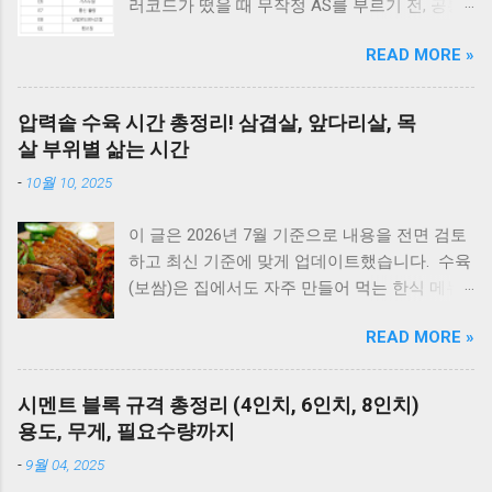
러코드가 떴을 때 무작정 AS를 부르기 전, 공통
적으로 체크해야 할 3가지가 있습니다. 1) 가스
READ MORE »
밸브가 열려 있는지, 2) 전원 플러그를 뽑았다가
5분 뒤 다시 꽂아보았는지(리셋), 3) 실내 온도
조절기의 설정이 올바른지 확인해보세요. 상세
압력솥 수육 시간 총정리! 삼겹살, 앞다리살, 목
코드는 아래에서 확인할 수 있습니다. E1부터 EF
살 부위별 삶는 시간
까지 모든 대우보일러(알토엔대우) 에러코드의
-
10월 10, 2025
원인과 해결방법, AS가 필요한 경우까지 제대로
정리했습니다. 대우 보일러(알토엔대우) 에러코
이 글은 2026년 7월 기준으로 내용을 전면 검토
드 E1~EF 원인과 해결법 (AS 전 자가점검, 수리
하고 최신 기준에 맞게 업데이트했습니다. 수육
비) 🚨 잠깐! AS 부르기 전 이것만은 확인하세
(보쌈)은 집에서도 자주 만들어 먹는 한식 메뉴
요! 에러코드 E1 - 단수나 동파를 확인하세요.
입니다. 하지만 고기를 오래 삶아야 한다는 생각
(물 보충이 안 되면 작동하지 않습니다.) 에러코
READ MORE »
때문에 선뜻 도전하지 못하는 분들도 많습니다.
드 E2 - 가스 밸브가 잠겨있지 않나요? 가스레인
그런데 압력솥 을 사용하면 삶는 시간을 줄이면
지를 켜서 가스가 공급되는지 먼저 확인하세요.
서도 고기를 부드럽고 촉촉하게 익힐 수 있습니
리셋의 마법 - 코드를 뽑고 5분 뒤 다시 꽂는 것
시멘트 블록 규격 총정리 (4인치, 6인치, 8인치)
다. 압력솥 수육 시간은 돼지고기 부위에 따라
만으로도 단순 센서 오류의 70%는 해결됩니다.
용도, 무게, 필요수량까지
달라집니다. 압력솥의 '추'가가 흔들린 뒤 삼겹살
대우 보일러(알토엔대우) 에러코드 대우보일러
-
9월 04, 2025
은 18~20분, 앞다리살은 20~25분, 목살은
(알토엔대우) 에러코드 에러코드 원인 및 조치