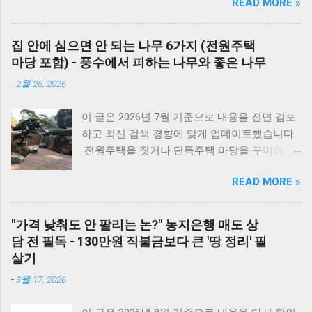
READ MORE »
밸브가 열려 있는지, 2) 전원 플러그를 뽑았다가
5분 뒤 다시 꽂아보았는지(리셋), 3) 실내 온도
조절기의 설정이 올바른지 확인해보세요. 상세
집 안에 심으면 안 되는 나무 6가지 (전원주택
코드는 아래에서 확인할 수 있습니다. E1부터 EF
마당 포함) - 풍수에서 피하는 나무와 좋은 나무
까지 모든 대우보일러(알토엔대우) 에러코드의
-
2월 26, 2026
원인과 해결방법, AS가 필요한 경우까지 제대로
정리했습니다. 대우 보일러(알토엔대우) 에러코
이 글은 2026년 7월 기준으로 내용을 전면 검토
드 E1~EF 원인과 해결법 (AS 전 자가점검, 수리
하고 최신 검색 경향에 맞게 업데이트했습니다.
비) 🚨 잠깐! AS 부르기 전 이것만은 확인하세
전원주택을 짓거나 단독주택 마당을 꾸미려고
요! 에러코드 E1 - 단수나 동파를 확인하세요.
마음먹으면 한 번쯤 검색해보게 되는 게 있습니
(물 보충이 안 되면 작동하지 않습니다.) 에러코
READ MORE »
다. 바로 ‘ 집 안에 심으면 안 되는 나무 ’ 입니다.
드 E2 - 가스 밸브가 잠겨있지 않나요? 가스레인
여기서 말하는 ‘집 안’은 실내 화분만을 뜻하는
지를 켜서 가스가 공급되는지 먼저 확인하세요.
게 아니라, 담장 안 마당과 집터 전체를 두고 하
리셋의 마법 - 코드를 뽑고 5분 뒤 다시 꽂는 것
"가격 낮춰도 안 팔리는 논?" 농지은행 매도 상
는 말입니다. 요즘은 보기 좋은 조경수만 고르기
만으로도 단순 센서 오류의 70%는 해결됩니다.
담 전 필독 - 130만원 직불금보다 큰 '땅 정리' 필
보다는, 풍수 인테리어라든지 집터의 기운, 재물
대우 보일러(알토엔대우) 에러코드 대우보일러
살기
운 같은 상징적인 의미 까지 함께 생각하는 분들
(알토엔대우) 에러코드 에러코드 원인 및 조치
-
3월 17, 2026
이 많습니다. 나무 한 그루를 심더라도 집의 분
방법 E1 원인 : 물 부족, 단수, 동파 확인 : 급수밸
위기와 흐름에 어떤 영향을 줄지 한 번 더 고민
브·단수 여부 확인 조치 : 물 보충 후 리셋 ※ 반