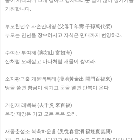
봄이 시작되니 크게 길하고 경사스러운 일이 많이 생기기를
기원합니다.
부모천년수 자손만대영 (父母千年壽 子孫萬代榮)
부모는 천년을 장수하시고 자식은 만대까지 번영하라.
수여산 부여해 (壽如山 富如海)
산처럼 오래살고 바다처럼 재물이 쌓여라.
소지황금출 개문백복래 (掃地黃金出 開門百福來)
땅을 쓸면 황금이 생기고 문을 열면 만복이 온다.
거천재 래백복 (去千災 來百福)
온갖 재앙은 가고 모든 복은 오라.
재종춘설소 복축하운흥 (災從春雪消 福逐夏雲興)