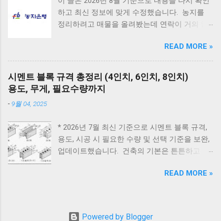
이 글은 2026년 8월 기준으로 내용을 다시 확인
하게 됩니다. 인터넷에는 여러 이야기가 있지만,
복되면 AS 점검 E2 원인 : 불완전 연소, 가스 공
하고 최신 정보에 맞게 수정했습니다. 농지를
대부분은 풍수와 민간 신앙에서 전해 내려온 내
급 이상 확인 : 가스밸브, 가스레인지 작동 여부
정리하려고 매물을 올려봤는데 연락이 거의 없
용 이며 과학적으로 위험하다는 의미는 아닙니
조치 : 가스 확인 후 리셋 E3 원인 : 과열(비등) 확
어서 고민하는 분들이 많습니다. 특히 논이나 농
다. 이 글에서는 전통적인 의미와 실제 조경 관
인 : 난방수 압력, 순환 상태 조치 : 리셋 후 재가
READ MORE »
업진흥구역에 포함된 농지는 일반 토지처럼 거
리 이유를 함께 설명드립니다. 지금부터는 1. 우
동 ※ 반복되면 AS E4 원인 : 배기 연도 막힘 확
래가 활발하지 않기 때문에 가격을 낮춰도 매수
리나라에서 예부터 마당에 심지 말라고 전해 내
인 : 배기구 이물질 확인 조치 : 막힌 부분 제거
자가 나타나지 않는 경우가 적지 않습니다. 최근
려온 나무 , 2. 사과나무, 복숭아나무 같은 과실
시멘트 블록 규격 총정리 (4인치, 6인치, 8인치)
E5 원인 : 이상 불꽃 감지 조치 : 전원 리셋 ※ 계
농촌 인구 감소와 농업 종사자 고령화로 인해 농
수에 대한 예부터 전해오는 이야기 3. 풍수적으
용도, 무게, 필요수량까지
속 발생하면 센서 점검 E6 원인 : 가스누설 감지
지를 매수하려는 사람이 줄어드는 흐름도 영향
로 길하다고 여겨온 마당 나무 이렇게 나누어 정
조치 : 가스밸브 잠금 → 환기 → AS 접수 E7 원
-
9월 04, 2025
을 미치고 있습니다. 이럴 때 많은 분들이 알아
리해보겠습니다. 마당 조경 집 안(마당)에 심으
인 : 통신 불량...
보는 방법이 바로 한국농어촌공사가 운영하는
면 안 좋은 나무, 심으면 좋은 나무 이 글은 과학
* 2026년 7월 최신 기준으로 시멘트 블록 규격,
농지은행 매도 제도 입니다. 개인 거래가 어렵다
적인 위험성보다는, 한국 전통 풍수와 민간 신앙
용도, 시공 시 필요한 수량 및 선택 기준을 보완,
면 공공기관을 통해 농지를 매도하는 방법을 검
을 기준으로 풀어보는 이야기라는 점을 먼저 말
업데이트했습니다. 건축의 기본은 튼튼하고 제
토하게 되는 것입니다. 땅 매매 상담을 준비하면
씀드립니다. 심으면 안 좋은 나무 향나무 - 집터
대로 된 재료 선택에서 시작됩니다. 벽체 시공에
서 많은 분들이 궁금해하시는 내용을 정리해 보
풍수에서 꺼린 이유 향나무는 사계절 푸르고 향
READ MORE »
사용되는 시멘트 블록과 조적 벽돌은 건축물의
았습니다. 지금부터 1. 농지은행 매도가 가능한
이 강한 나무입니다. 한국에서는 묘지, 사찰, 제
구조적 안정성과 내구성을 좌우하는 중요 스펙
농지 조건 2. 농지은행 농지매입비축 사업 절차
례 공간 주변에 많이 식재되었습니다. 이 때문에
입니다. 블록의 두께와 규격을 정확히 이해하면
와 대기 기간 3. 개인 매매와 농지은행 매도의 차
일부 지역에서는 향나무를 전원주택 마당 나무
시공 효율을 높이고, 구조적 안전성을 확보할 수
이 이 세 가지를 차근차근 설명 드리겠습니다. *
Powered by Blogger
로 심으면 상가의 기운이 스민다고 여겼습니다.