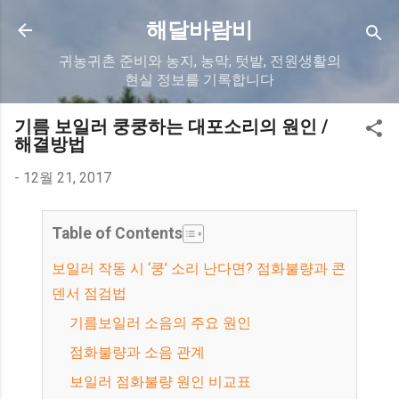
기본 콘텐츠로 건너뛰기
해달바람비
귀농귀촌 준비와 농지, 농막, 텃밭, 전원생활의
현실 정보를 기록합니다
기름 보일러 쿵쿵하는 대포소리의 원인 /
해결방법
-
12월 21, 2017
Table of Contents
보일러 작동 시 ‘쿵’ 소리 난다면? 점화불량과 콘
덴서 점검법
기름보일러 소음의 주요 원인
점화불량과 소음 관계
보일러 점화불량 원인 비교표