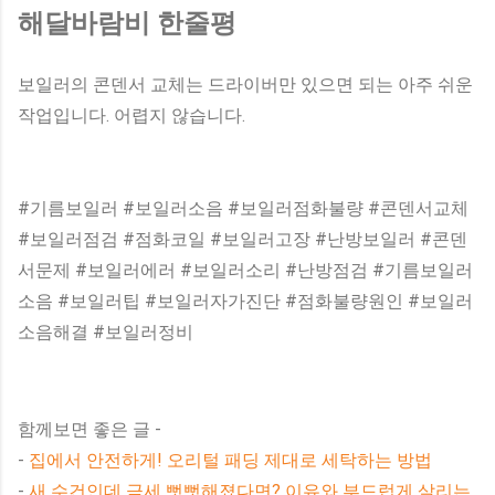
해달바람비 한줄평
보일러의 콘덴서 교체는 드라이버만 있으면 되는 아주 쉬운
작업입니다. 어렵지 않습니다.
#기름보일러 #보일러소음 #보일러점화불량 #콘덴서교체
#보일러점검 #점화코일 #보일러고장 #난방보일러 #콘덴
서문제 #보일러에러 #보일러소리 #난방점검 #기름보일러
소음 #보일러팁 #보일러자가진단 #점화불량원인 #보일러
소음해결 #보일러정비
함께보면 좋은 글 -
-
집에서 안전하게! 오리털 패딩 제대로 세탁하는 방법
-
새 수건인데 금세 뻣뻣해졌다면? 이유와 부드럽게 살리는