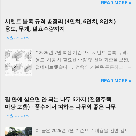
READ MORE »
때문에 선뜻 도전하지 못하는 분들도 많습니다.
드 E2 - 가스 밸브가 잠겨있지 않나요? 가스레인
그런데 압력솥 을 사용하면 삶는 시간을 줄이면
지를 켜서 가스가 공급되는지 먼저 확인하세요.
서도 고기를 부드럽고 촉촉하게 익힐 수 있습니
리셋의 마법 - 코드를 뽑고 5분 뒤 다시 꽂는 것
시멘트 블록 규격 총정리 (4인치, 6인치, 8인치)
다. 압력솥 수육 시간은 돼지고기 부위에 따라
만으로도 단순 센서 오류의 70%는 해결됩니다.
용도, 무게, 필요수량까지
달라집니다. 압력솥의 '추'가가 흔들린 뒤 삼겹살
대우 보일러(알토엔대우) 에러코드 대우보일러
-
9월 04, 2025
은 18~20분, 앞다리살은 20~25분, 목살은
(알토엔대우) 에러코드 에러코드 원인 및 조치
22~25분 정도가 가장 부드럽게 익습니다. 압력
방법 E1 원인 : 물 부족, 단수, 동파 확인 : 급수밸
* 2026년 7월 최신 기준으로 시멘트 블록 규격,
솥을 사용하면 일반 냄비보다 조리 시간이 훨씬
브·단수 여부 확인 조치 : 물 보충 후 리셋 ※ 반
용도, 시공 시 필요한 수량 및 선택 기준을 보완,
짧아지면서도 촉촉한 수육과 보쌈을 만들 수 있
복되면 AS 점검 E2 원인 : 불완전 연소, 가스 공
업데이트했습니다. 건축의 기본은 튼튼하고 제
습니다. 하지만 부위와 두께에 따라 시간을 조금
급 이상 확인 : 가스밸브, 가스레인지 작동 여부
대로 된 재료 선택에서 시작됩니다. 벽체 시공에
씩 조절해야 실패하지 않습니다. 압력솥 수육 삶
조치 : 가스 확인 후 리셋 E3 원인 : 과열(비등) 확
READ MORE »
사용되는 시멘트 블록과 조적 벽돌은 건축물의
는 시간은 물론 압력솥 보쌈 시간, 압력밥솥 수
인 : 난방수 압력, 순환 상태 조치 : 리셋 후 재가
구조적 안정성과 내구성을 좌우하는 중요 스펙
육, 전기압력밥솥 수육 조리시간, 물의 양과 자
동 ※ 반복되면 AS E4 원인 : 배기 연도 막힘 확
입니다. 블록의 두께와 규격을 정확히 이해하면
연 김빼기 시간까지 정리해 보았습니다. 바로 아
집 안에 심으면 안 되는 나무 6가지 (전원주택
인 : 배기구 이물질 확인 조치 : 막힌 부분 제거
시공 효율을 높이고, 구조적 안전성을 확보할 수
래 표만 확인해도 내 고기에 맞는 시간을 바로
마당 포함) - 풍수에서 피하는 나무와 좋은 나무
E5 원인 : 이상 불꽃 감지 조치 : 전원 리셋 ※ 계
있습니다. 아래는 건축 현장에서 가장 많이 사용
찾을 수 있습니다. 보쌈 압력솥 보쌈 만들기 왜
속 발생하면 센서 점검 E6 원인 : 가스누설 감지
-
2월 26, 2026
되는 블록과 벽돌의 규격 정리입니다. 시멘트 블
압력솥 조리방법을 추천해 드릴까요? 압력솥으
조치 : 가스밸브 잠금 → 환기 → AS 접수 E7 원
록 규격 안내 시멘트 블록과 조적 벽돌 규격 안
로 수육을 만드는 가장 큰 이유는 조리 시간이
인 : 통신 불량...
이 글은 2026년 7월 기준으로 내용을 전면 검토
내 1. 시멘트 블록 규격 4인치 : 190 × 390 × 100
크게 줄어들면서도 고기의 육즙을 그대로 살릴