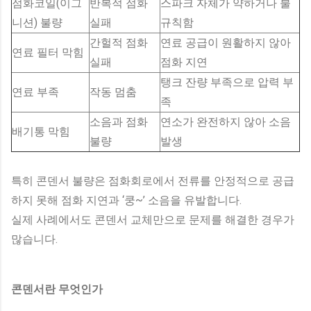
점화코일(이그
반복적 점화
스파크 자체가 약하거나 불
니션) 불량
실패
규칙함
간헐적 점화
연료 공급이 원활하지 않아
연료 필터 막힘
실패
점화 지연
탱크 잔량 부족으로 압력 부
연료 부족
작동 멈춤
족
소음과 점화
연소가 완전하지 않아 소음
배기통 막힘
불량
발생
특히 콘덴서 불량은 점화회로에서 전류를 안정적으로 공급
하지 못해 점화 지연과 ‘쿵~’ 소음을 유발합니다.
실제 사례에서도 콘덴서 교체만으로 문제를 해결한 경우가
많습니다.
콘덴서란 무엇인가