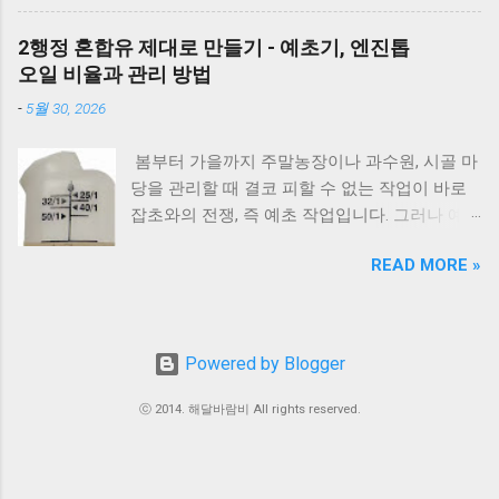
여기서 말하는 ‘집 안’은 실내 화분만을 뜻하는
육, 전기압력밥솥 수육 조리시간, 물의 양과 자
동 ※ 반복되면 AS E4 원인 : 배기 연도 막힘 확
게 아니라, 담장 안 마당과 집터 전체를 두고 하
연 김빼기 시간까지 정리해 보았습니다. 바로 아
2행정 혼합유 제대로 만들기 - 예초기, 엔진톱
인 : 배기구 이물질 확인 조치 : 막힌 부분 제거
는 말입니다. 요즘은 보기 좋은 조경수만 고르기
래 표만 확인해도 내 고기에 맞는 시간을 바로
오일 비율과 관리 방법
E5 원인 : 이상 불꽃 감지 조치 : 전원 리셋 ※ 계
보다는, 풍수 인테리어라든지 집터의 기운, 재물
찾을 수 있습니다. 보쌈 압력솥 보쌈 만들기 왜
속 발생하면 센서 점검 E6 원인 : 가스누설 감지
-
5월 30, 2026
운 같은 상징적인 의미 까지 함께 생각하는 분들
압력솥 조리방법을 추천해 드릴까요? 압력솥으
조치 : 가스밸브 잠금 → 환기 → AS 접수 E7 원
이 많습니다. 나무 한 그루를 심더라도 집의 분
로 수육을 만드는 가장 큰 이유는 조리 시간이
인 : 통신 불량...
봄부터 가을까지 주말농장이나 과수원, 시골 마
위기와 흐름에 어떤 영향을 줄지 한 번 더 고민
크게 줄어들면서도 고기의 육즙을 그대로 살릴
당을 관리할 때 결코 피할 수 없는 작업이 바로
하게 됩니다. 인터넷에는 여러 이야기가 있지만,
수 있기 때문 입니다. 일반 냄비는 1시간 이상 푹
잡초와의 전쟁, 즉 예초 작업입니다. 그러나 예
대부분은 풍수와 민간 신앙에서 전해 내려온 내
삶아야 하는 경우가 많지만, 압력솥은 내부 압력
초기나 엔진톱 같은 2행정 소형 농기계를 처음
용 이며 과학적으로 위험하다는 의미는 아닙니
이 높아져 고기 속까지 빠르게 열이 전달됩니다.
READ MORE »
접하는 귀농, 귀촌인들이 작업 준비 시 가장 먼
다. 이 글에서는 전통적인 의미와 실제 조경 관
그 결과 짧은 시간에도 부드럽고 촉촉한 식감을
저 부딪히는 난관이 바로 휘발유와 섞어 써야 하
리 이유를 함께 설명드립니다. 지금부터는 1. 우
만들 수 있으며, 연료 사용도 줄어 경제적입니
는 '2행정 엔진오일 혼합비율'입니다. “25:1 넣어
리나라에서 예부터 마당에 심지 말라고 전해 내
다. 특히 김장철처럼 보쌈을 자주 만들거나 손님
야 하나요?” “50:1 오일이면 아무 장비나 가능한
려온 나무 , 2. 사과나무, 복숭아나무 같은 과실
Powered by Blogger
상을 준비할 때는 압력솥 하나만으로 시간을 절
가요?” “빨간 오일은 50대1이라던데 맞나요?”
수에 대한 예부터 전해오는 이야기 3. 풍수적으
반 이상 아낄 수 있어 많은 분들이 압력솥 수육
문제는 블로그나 유튜브 등의 정보 중 상당수가
로 길하다고 여겨온 마당 나무 이렇게 나누어 정
ⓒ 2014. 해달바람비 All rights reserved.
을 선호합니다. 일반 냄비와 압력솥 수육 시간
철저한 기술적 근거 없이 막연한 지식으로 알려
리해보겠습니다. 마당 조경 집 안(마당)에 심으
비교 조리방법 평균 조리시간 특징 일반 냄비
주고 있다는 겁니다. “오일을 대충 많이 넣는 게
면 안 좋은 나무, 심으면 좋은 나무 이 글은 과학
60~90분 오래 삶아야 하며 중간에 물을 보충하
부드럽고 안전하다”, “색깔만 보면 비율을 안다”,
적인 위험성보다는, 한국 전통 풍수와 민간 신앙
는 경우가 많음 압력솥 18~25분 짧은 시간에도