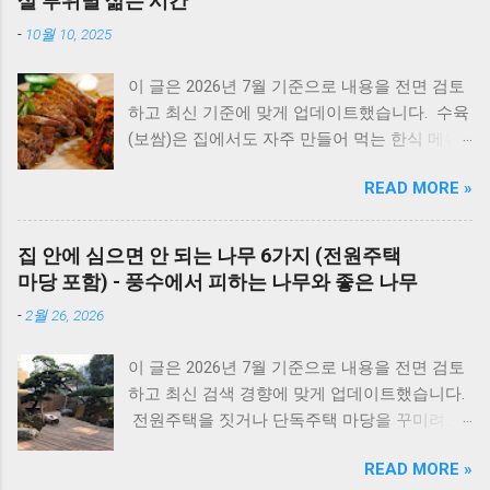
살 부위별 삶는 시간
까지 모든 대우보일러(알토엔대우) 에러코드의
-
10월 10, 2025
원인과 해결방법, AS가 필요한 경우까지 제대로
정리했습니다. 대우 보일러(알토엔대우) 에러코
이 글은 2026년 7월 기준으로 내용을 전면 검토
드 E1~EF 원인과 해결법 (AS 전 자가점검, 수리
하고 최신 기준에 맞게 업데이트했습니다. 수육
비) 🚨 잠깐! AS 부르기 전 이것만은 확인하세
(보쌈)은 집에서도 자주 만들어 먹는 한식 메뉴
요! 에러코드 E1 - 단수나 동파를 확인하세요.
입니다. 하지만 고기를 오래 삶아야 한다는 생각
(물 보충이 안 되면 작동하지 않습니다.) 에러코
READ MORE »
때문에 선뜻 도전하지 못하는 분들도 많습니다.
드 E2 - 가스 밸브가 잠겨있지 않나요? 가스레인
그런데 압력솥 을 사용하면 삶는 시간을 줄이면
지를 켜서 가스가 공급되는지 먼저 확인하세요.
서도 고기를 부드럽고 촉촉하게 익힐 수 있습니
리셋의 마법 - 코드를 뽑고 5분 뒤 다시 꽂는 것
집 안에 심으면 안 되는 나무 6가지 (전원주택
다. 압력솥 수육 시간은 돼지고기 부위에 따라
만으로도 단순 센서 오류의 70%는 해결됩니다.
마당 포함) - 풍수에서 피하는 나무와 좋은 나무
달라집니다. 압력솥의 '추'가가 흔들린 뒤 삼겹살
대우 보일러(알토엔대우) 에러코드 대우보일러
-
2월 26, 2026
은 18~20분, 앞다리살은 20~25분, 목살은
(알토엔대우) 에러코드 에러코드 원인 및 조치
22~25분 정도가 가장 부드럽게 익습니다. 압력
방법 E1 원인 : 물 부족, 단수, 동파 확인 : 급수밸
이 글은 2026년 7월 기준으로 내용을 전면 검토
솥을 사용하면 일반 냄비보다 조리 시간이 훨씬
브·단수 여부 확인 조치 : 물 보충 후 리셋 ※ 반
하고 최신 검색 경향에 맞게 업데이트했습니다.
짧아지면서도 촉촉한 수육과 보쌈을 만들 수 있
복되면 AS 점검 E2 원인 : 불완전 연소, 가스 공
전원주택을 짓거나 단독주택 마당을 꾸미려고
습니다. 하지만 부위와 두께에 따라 시간을 조금
급 이상 확인 : 가스밸브, 가스레인지 작동 여부
마음먹으면 한 번쯤 검색해보게 되는 게 있습니
씩 조절해야 실패하지 않습니다. 압력솥 수육 삶
조치 : 가스 확인 후 리셋 E3 원인 : 과열(비등) 확
READ MORE »
다. 바로 ‘ 집 안에 심으면 안 되는 나무 ’ 입니다.
는 시간은 물론 압력솥 보쌈 시간, 압력밥솥 수
인 : 난방수 압력, 순환 상태 조치 : 리셋 후 재가