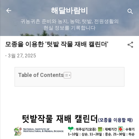
기본 콘텐츠로 건너뛰기
해달바람비
귀농귀촌 준비와 농지, 농막, 텃밭, 전원생활의
현실 정보를 기록합니다
모종을 이용한 '텃밭 작물 재배 캘린더'
-
3월 27, 2025
Table of Contents