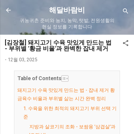
기본 콘텐츠로 건너뛰기
해달바람비
귀농귀촌 준비와 농지, 농막, 텃밭, 전원생활의
현실 정보를 기록합니다
[김장철] 돼지고기 수육 맛있게 만드는 법
- 부위별 '황금 비율'과 완벽한 잡내 제거
-
12월 03, 2025
Table of Contents
돼지고기 수육 맛있게 만드는 법 - 잡내 제거 황
금육수 비율과 부위별 삶는 시간 완벽 정리
1. 수육을 위한 최적의 돼지고기 부위 선택 기
준
지방과 살코기의 조화 - 보쌈용 '삼겹살'과