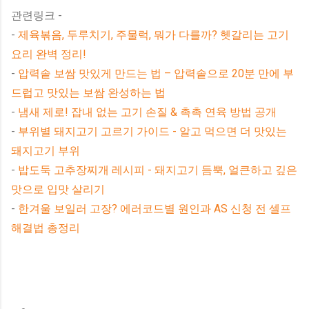
관련링크 -
-
제육볶음, 두루치기, 주물럭, 뭐가 다를까? 헷갈리는 고기
요리 완벽 정리!
-
압력솥 보쌈 맛있게 만드는 법 – 압력솥으로 20분 만에 부
드럽고 맛있는 보쌈 완성하는 법
-
냄새 제로! 잡내 없는 고기 손질 & 촉촉 연육 방법 공개
-
부위별 돼지고기 고르기 가이드 - 알고 먹으면 더 맛있는
돼지고기 부위
-
밥도둑 고추장찌개 레시피 - 돼지고기 듬뿍, 얼큰하고 깊은
맛으로 입맛 살리기
-
한겨울 보일러 고장? 에러코드별 원인과 AS 신청 전 셀프
해결법 총정리