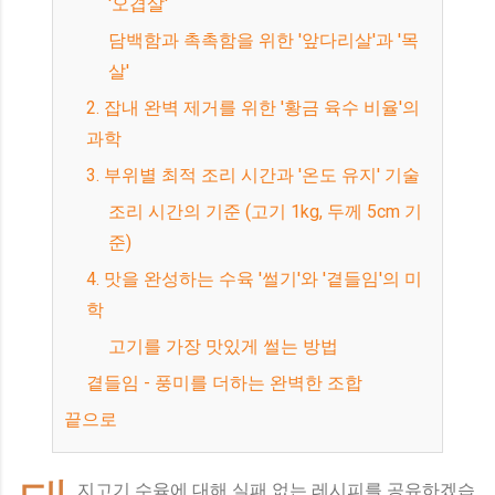
'오겹살'
담백함과 촉촉함을 위한 '앞다리살'과 '목
살'
2. 잡내 완벽 제거를 위한 '황금 육수 비율'의
과학
3. 부위별 최적 조리 시간과 '온도 유지' 기술
조리 시간의 기준 (고기 1kg, 두께 5cm 기
준)
4. 맛을 완성하는 수육 '썰기'와 '곁들임'의 미
학
고기를 가장 맛있게 썰는 방법
곁들임 - 풍미를 더하는 완벽한 조합
끝으로
지고기 수육에 대해 실패 없는 레시피를 공유하겠습