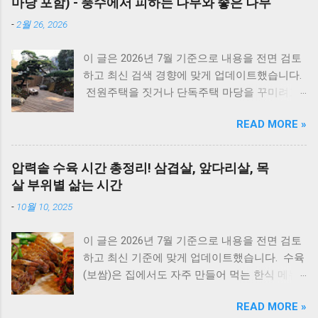
마당 포함) - 풍수에서 피하는 나무와 좋은 나무
까지 모든 대우보일러(알토엔대우) 에러코드의
-
2월 26, 2026
원인과 해결방법, AS가 필요한 경우까지 제대로
정리했습니다. 대우 보일러(알토엔대우) 에러코
이 글은 2026년 7월 기준으로 내용을 전면 검토
드 E1~EF 원인과 해결법 (AS 전 자가점검, 수리
하고 최신 검색 경향에 맞게 업데이트했습니다.
비) 🚨 잠깐! AS 부르기 전 이것만은 확인하세
전원주택을 짓거나 단독주택 마당을 꾸미려고
요! 에러코드 E1 - 단수나 동파를 확인하세요.
마음먹으면 한 번쯤 검색해보게 되는 게 있습니
(물 보충이 안 되면 작동하지 않습니다.) 에러코
READ MORE »
다. 바로 ‘ 집 안에 심으면 안 되는 나무 ’ 입니다.
드 E2 - 가스 밸브가 잠겨있지 않나요? 가스레인
여기서 말하는 ‘집 안’은 실내 화분만을 뜻하는
지를 켜서 가스가 공급되는지 먼저 확인하세요.
게 아니라, 담장 안 마당과 집터 전체를 두고 하
리셋의 마법 - 코드를 뽑고 5분 뒤 다시 꽂는 것
압력솥 수육 시간 총정리! 삼겹살, 앞다리살, 목
는 말입니다. 요즘은 보기 좋은 조경수만 고르기
만으로도 단순 센서 오류의 70%는 해결됩니다.
살 부위별 삶는 시간
보다는, 풍수 인테리어라든지 집터의 기운, 재물
대우 보일러(알토엔대우) 에러코드 대우보일러
-
10월 10, 2025
운 같은 상징적인 의미 까지 함께 생각하는 분들
(알토엔대우) 에러코드 에러코드 원인 및 조치
이 많습니다. 나무 한 그루를 심더라도 집의 분
방법 E1 원인 : 물 부족, 단수, 동파 확인 : 급수밸
이 글은 2026년 7월 기준으로 내용을 전면 검토
위기와 흐름에 어떤 영향을 줄지 한 번 더 고민
브·단수 여부 확인 조치 : 물 보충 후 리셋 ※ 반
하고 최신 기준에 맞게 업데이트했습니다. 수육
하게 됩니다. 인터넷에는 여러 이야기가 있지만,
복되면 AS 점검 E2 원인 : 불완전 연소, 가스 공
(보쌈)은 집에서도 자주 만들어 먹는 한식 메뉴
대부분은 풍수와 민간 신앙에서 전해 내려온 내
급 이상 확인 : 가스밸브, 가스레인지 작동 여부
입니다. 하지만 고기를 오래 삶아야 한다는 생각
용 이며 과학적으로 위험하다는 의미는 아닙니
조치 : 가스 확인 후 리셋 E3 원인 : 과열(비등) 확
READ MORE »
때문에 선뜻 도전하지 못하는 분들도 많습니다.
다. 이 글에서는 전통적인 의미와 실제 조경 관