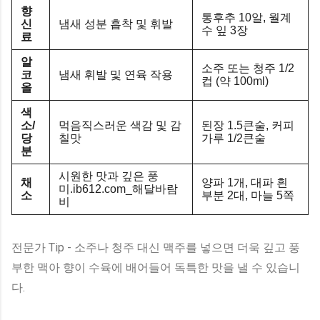
향
통후추 10알, 월계
신
냄새 성분 흡착 및 휘발
수 잎 3장
료
알
소주 또는 청주 1/2
코
냄새 휘발 및 연육 작용
컵 (약 100ml)
올
색
소/
먹음직스러운 색감 및 감
된장 1.5큰술, 커피
당
칠맛
가루 1/2큰술
분
시원한 맛과 깊은 풍
채
양파 1개, 대파 흰
미.ib612.com_해달바람
소
부분 2대, 마늘 5쪽
비
전문가 Tip - 소주나 청주 대신 맥주를 넣으면 더욱 깊고 풍
부한 맥아 향이 수육에 배어들어 독특한 맛을 낼 수 있습니
다.