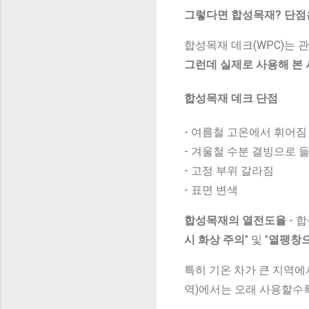
그렇다면 합성목재? 단점
합성목재 데크(WPC)는 
그런데 실제로 사용해 본 
합성목재 데크 단점
- 여름철 고온에서 휘어짐
- 겨울철 수분 결빙으로 
- 고정 부위 갈라짐
- 표면 변색
합성목재의 열전도율
- 
시 화상 주의
" 및 "
열팽창으
특히 기온 차가 큰 지역에
역)에서는 오래 사용할수