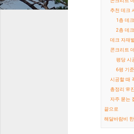
콘크리트 
추천 데크
1층 데
2층 데
데크 자재별
콘크리트 데
평당 시
6평 기
시공할 때
총정리 
자주 묻는 
끝으로
해달바람비 