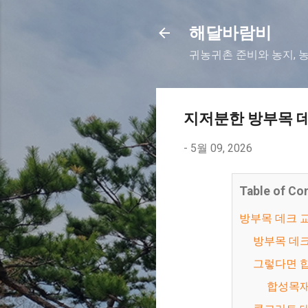
해달바람비
귀농귀촌 준비와 농지, 
지저분한 방부목 데
-
5월 09, 2026
Table of Co
방부목 데크
방부목 데
그렇다면 
합성목