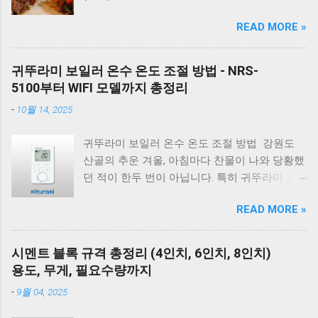
입니다. 하지만 고기를 오래 삶아야 한다는 생각
(물 보충이 안 되면 작동하지 않습니다.) 에러코
READ MORE »
때문에 선뜻 도전하지 못하는 분들도 많습니다.
드 E2 - 가스 밸브가 잠겨있지 않나요? 가스레인
그런데 압력솥 을 사용하면 삶는 시간을 줄이면
지를 켜서 가스가 공급되는지 먼저 확인하세요.
서도 고기를 부드럽고 촉촉하게 익힐 수 있습니
리셋의 마법 - 코드를 뽑고 5분 뒤 다시 꽂는 것
귀뚜라미 보일러 온수 온도 조절 방법 - NRS-
다. 압력솥 수육 시간은 돼지고기 부위에 따라
만으로도 단순 센서 오류의 70%는 해결됩니다.
5100부터 WIFI 모델까지 총정리
달라집니다. 압력솥의 '추'가가 흔들린 뒤 삼겹살
대우 보일러(알토엔대우) 에러코드 대우보일러
-
10월 14, 2025
은 18~20분, 앞다리살은 20~25분, 목살은
(알토엔대우) 에러코드 에러코드 원인 및 조치
22~25분 정도가 가장 부드럽게 익습니다. 압력
방법 E1 원인 : 물 부족, 단수, 동파 확인 : 급수밸
귀뚜라미 보일러 온수 온도 조절 방법 강원도
솥을 사용하면 일반 냄비보다 조리 시간이 훨씬
브·단수 여부 확인 조치 : 물 보충 후 리셋 ※ 반
산골의 추운 겨울, 아침마다 찬물이 나와 당황했
짧아지면서도 촉촉한 수육과 보쌈을 만들 수 있
복되면 AS 점검 E2 원인 : 불완전 연소, 가스 공
던 적이 한두 번이 아닙니다. 특히 귀뚜라미 보
습니다. 하지만 부위와 두께에 따라 시간을 조금
급 이상 확인 : 가스밸브, 가스레인지 작동 여부
일러는 모델마다 설정법이 달라 저도 매번 헤매
씩 조절해야 실패하지 않습니다. 압력솥 수육 삶
조치 : 가스 확인 후 리셋 E3 원인 : 과열(비등) 확
READ MORE »
곤 했는데요. 저처럼 고생하시는 분들을 위해 제
는 시간은 물론 압력솥 보쌈 시간, 압력밥솥 수
인 : 난방수 압력, 순환 상태 조치 : 리셋 후 재가
가 직접 확인한 모델별 조절법을 정리했습니다.
육, 전기압력밥솥 수육 조리시간, 물의 양과 자
동 ※ 반복되면 AS E4 원인 : 배기 연도 막힘 확
겨울철 샤워하려고 물을 틀었는데 갑자기 찬물
연 김빼기 시간까지 정리해 보았습니다. 바로 아
시멘트 블록 규격 총정리 (4인치, 6인치, 8인치)
인 : 배기구 이물질 확인 조치 : 막힌 부분 제거
이 나오거나 너무 뜨거워서 당황하신 적 있으시
래 표만 확인해도 내 고기에 맞는 시간을 바로
용도, 무게, 필요수량까지
E5 원인 : 이상 불꽃 감지 조치 : 전원 리셋 ※ 계
죠? 귀뚜라미 보일러는 모델마다 온도 조절 방
찾을 수 있습니다. 보쌈 압력솥 보쌈 만들기 왜
속 발생하면 센서 점검 E6 원인 : 가스누설 감지
-
9월 04, 2025
식이 조금씩 다릅니다. 일반적으로 35도에서 80
압력솥 조리방법을 추천해 드릴까요? 압력솥으
조치 : 가스밸브 잠금 → 환기 → AS 접수 E7 원
도 사이로 설정할 수 있습니다. 아래는 대표적인