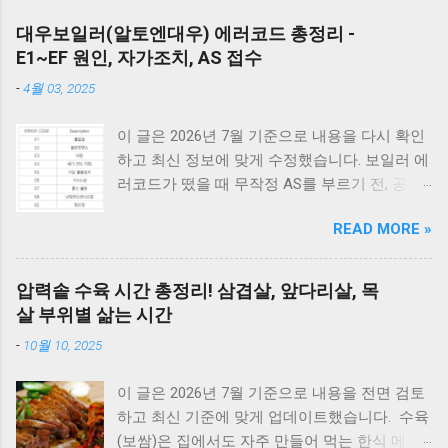
대우보일러(알토엔대우) 에러코드 총정리 -
E1~EF 원인, 자가조치, AS 접수
-
4월 03, 2025
이 글은 2026년 7월 기준으로 내용을 다시 확인
하고 최신 정보에 맞게 수정했습니다. 보일러 에
러코드가 떴을 때 무작정 AS를 부르기 전, 공통
적으로 체크해야 할 3가지가 있습니다. 1) 가스
READ MORE »
밸브가 열려 있는지, 2) 전원 플러그를 뽑았다가
5분 뒤 다시 꽂아보았는지(리셋), 3) 실내 온도
조절기의 설정이 올바른지 확인해보세요. 상세
압력솥 수육 시간 총정리! 삼겹살, 앞다리살, 목
코드는 아래에서 확인할 수 있습니다. E1부터 EF
살 부위별 삶는 시간
까지 모든 대우보일러(알토엔대우) 에러코드의
-
10월 10, 2025
원인과 해결방법, AS가 필요한 경우까지 제대로
정리했습니다. 대우 보일러(알토엔대우) 에러코
이 글은 2026년 7월 기준으로 내용을 전면 검토
드 E1~EF 원인과 해결법 (AS 전 자가점검, 수리
하고 최신 기준에 맞게 업데이트했습니다. 수육
비) 🚨 잠깐! AS 부르기 전 이것만은 확인하세
(보쌈)은 집에서도 자주 만들어 먹는 한식 메뉴
요! 에러코드 E1 - 단수나 동파를 확인하세요.