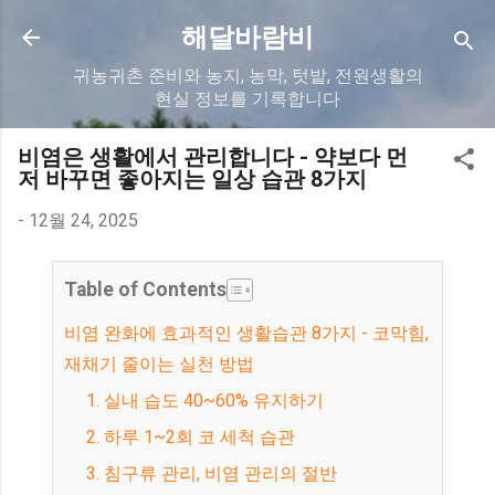
기본 콘텐츠로 건너뛰기
해달바람비
귀농귀촌 준비와 농지, 농막, 텃밭, 전원생활의
현실 정보를 기록합니다
비염은 생활에서 관리합니다 - 약보다 먼
저 바꾸면 좋아지는 일상 습관 8가지
-
12월 24, 2025
Table of Contents
비염 완화에 효과적인 생활습관 8가지 - 코막힘,
재채기 줄이는 실천 방법
1. 실내 습도 40~60% 유지하기
2. 하루 1~2회 코 세척 습관
3. 침구류 관리, 비염 관리의 절반