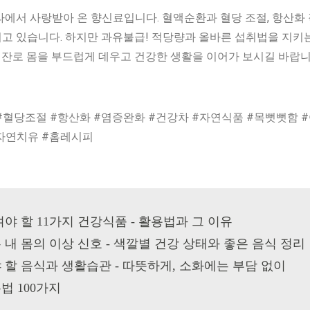
라에서 사랑받아 온 향신료입니다. 혈액순환과 혈당 조절, 항산화
고 있습니다. 하지만 과유불급! 적당량과 올바른 섭취법을 지키
한 잔로 몸을 부드럽게 데우고 건강한 생활을 이어가 보시길 바랍니
#혈당조절 #항산화 #염증완화 #건강차 #자연식품 #목뻣뻣함 
#자연치유 #홈레시피
야 할 11가지 건강식품 - 활용법과 그 이유
내 몸의 이상 신호 - 색깔별 건강 상태와 좋은 음식 정리
 할 음식과 생활습관 - 따뜻하게, 소화에는 부담 없이
법 100가지