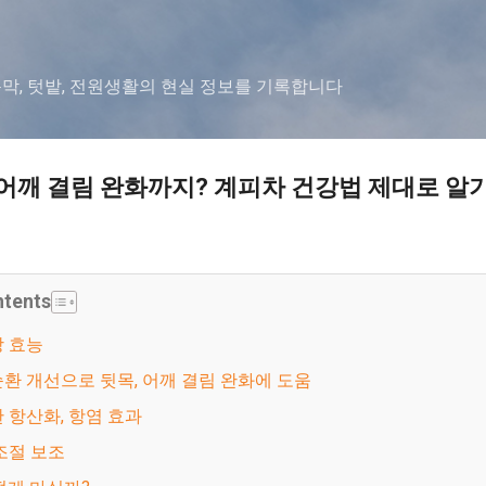
기본 콘텐츠로 건너뛰기
농막, 텃밭, 전원생활의 현실 정보를 기록합니다
 어깨 결림 완화까지? 계피차 건강법 제대로 알
ntents
강 효능
액순환 개선으로 뒷목, 어깨 결림 완화에 도움
부한 항산화, 항염 효과
당 조절 보조