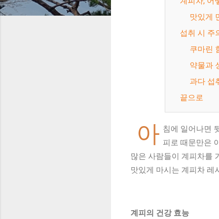
계피차, 
맛있게
섭취 시 
쿠마린
약물과
과다 
끝으로
아
침에 일어나면 
피로 때문만은 
많은 사람들이 계피차를 가
맛있게 마시는 계피차 레
계피의 건강 효능