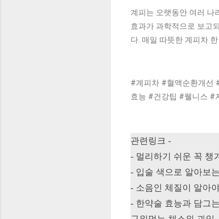
계피는 오랫동안 여러 나
효과가 과학적으로 보고되
다. 매일 따뜻한 계피차 
#계피차 #혈액순환개선 
효능 #건강팁 #웰니스 
관련링크 -
-
멀리하기 쉬운 꼭 챙겨
-
입술 색으로 알아보는 
-
소음인 체질이 알아야
-
한약술 효능과 담그는
구워먹는 채소와 과일