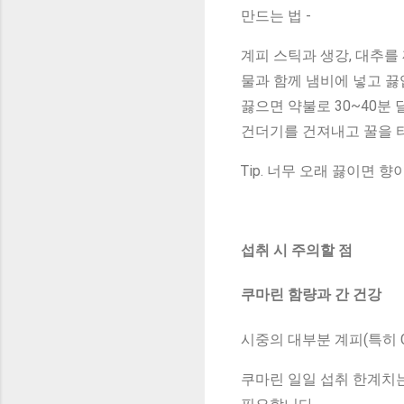
만드는 법 -
계피 스틱과 생강, 대추를
물과 함께 냄비에 넣고 끓
끓으면 약불로 30~40분 
건더기를 건져내고 꿀을 
Tip. 너무 오래 끓이면 
섭취 시 주의할 점
쿠마린 함량과 간 건강
시중의 대부분 계피(특히 C
쿠마린 일일 섭취 한계치는