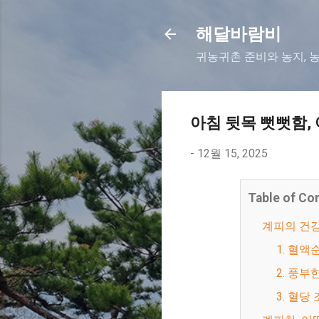
해달바람비
귀농귀촌 준비와 농지, 
아침 뒷목 뻣뻣함,
-
12월 15, 2025
Table of Co
계피의 건
1. 혈
2. 풍
3. 혈