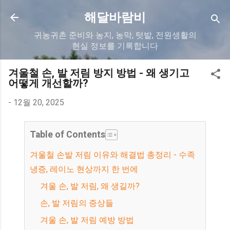
기본 콘텐츠로 건너뛰기
해달바람비
귀농귀촌 준비와 농지, 농막, 텃밭, 전원생활의
현실 정보를 기록합니다
겨울철 손, 발 저림 방지 방법 - 왜 생기고
어떻게 개선할까?
-
12월 20, 2025
Table of Contents
겨울철 손발 저림 이유와 해결법 총정리 - 수족
냉증, 레이노 현상까지 한 번에
겨울 손, 발 저림, 왜 생길까?
손, 발 저림의 증상들
겨울 손, 발 저림 예방 방법