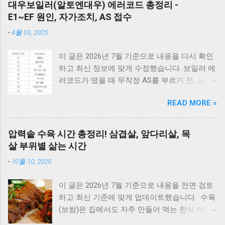
대우보일러(알토엔대우) 에러코드 총정리 -
E1~EF 원인, 자가조치, AS 접수
-
4월 03, 2025
이 글은 2026년 7월 기준으로 내용을 다시 확인
하고 최신 정보에 맞게 수정했습니다. 보일러 에
러코드가 떴을 때 무작정 AS를 부르기 전, 공통
적으로 체크해야 할 3가지가 있습니다. 1) 가스
READ MORE »
밸브가 열려 있는지, 2) 전원 플러그를 뽑았다가
5분 뒤 다시 꽂아보았는지(리셋), 3) 실내 온도
조절기의 설정이 올바른지 확인해보세요. 상세
압력솥 수육 시간 총정리! 삼겹살, 앞다리살, 목
코드는 아래에서 확인할 수 있습니다. E1부터 EF
살 부위별 삶는 시간
까지 모든 대우보일러(알토엔대우) 에러코드의
-
10월 10, 2025
원인과 해결방법, AS가 필요한 경우까지 제대로
정리했습니다. 대우 보일러(알토엔대우) 에러코
이 글은 2026년 7월 기준으로 내용을 전면 검토
드 E1~EF 원인과 해결법 (AS 전 자가점검, 수리
하고 최신 기준에 맞게 업데이트했습니다. 수육
비) 🚨 잠깐! AS 부르기 전 이것만은 확인하세
(보쌈)은 집에서도 자주 만들어 먹는 한식 메뉴
요! 에러코드 E1 - 단수나 동파를 확인하세요.
입니다. 하지만 고기를 오래 삶아야 한다는 생각
(물 보충이 안 되면 작동하지 않습니다.) 에러코