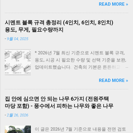
READ MORE »
때문에 선뜻 도전하지 못하는 분들도 많습니다.
드 E2 - 가스 밸브가 잠겨있지 않나요? 가스레인
그런데 압력솥 을 사용하면 삶는 시간을 줄이면
지를 켜서 가스가 공급되는지 먼저 확인하세요.
서도 고기를 부드럽고 촉촉하게 익힐 수 있습니
리셋의 마법 - 코드를 뽑고 5분 뒤 다시 꽂는 것
시멘트 블록 규격 총정리 (4인치, 6인치, 8인치)
다. 압력솥 수육 시간은 돼지고기 부위에 따라
만으로도 단순 센서 오류의 70%는 해결됩니다.
용도, 무게, 필요수량까지
달라집니다. 압력솥의 '추'가가 흔들린 뒤 삼겹살
대우 보일러(알토엔대우) 에러코드 대우보일러
-
9월 04, 2025
은 18~20분, 앞다리살은 20~25분, 목살은
(알토엔대우) 에러코드 에러코드 원인 및 조치
22~25분 정도가 가장 부드럽게 익습니다. 압력
방법 E1 원인 : 물 부족, 단수, 동파 확인 : 급수밸
* 2026년 7월 최신 기준으로 시멘트 블록 규격,
솥을 사용하면 일반 냄비보다 조리 시간이 훨씬
브·단수 여부 확인 조치 : 물 보충 후 리셋 ※ 반
용도, 시공 시 필요한 수량 및 선택 기준을 보완,
짧아지면서도 촉촉한 수육과 보쌈을 만들 수 있
복되면 AS 점검 E2 원인 : 불완전 연소, 가스 공
업데이트했습니다. 건축의 기본은 튼튼하고 제
습니다. 하지만 부위와 두께에 따라 시간을 조금
급 이상 확인 : 가스밸브, 가스레인지 작동 여부
대로 된 재료 선택에서 시작됩니다. 벽체 시공에
씩 조절해야 실패하지 않습니다. 압력솥 수육 삶
조치 : 가스 확인 후 리셋 E3 원인 : 과열(비등) 확
READ MORE »
사용되는 시멘트 블록과 조적 벽돌은 건축물의
는 시간은 물론 압력솥 보쌈 시간, 압력밥솥 수
인 : 난방수 압력, 순환 상태 조치 : 리셋 후 재가
구조적 안정성과 내구성을 좌우하는 중요 스펙
육, 전기압력밥솥 수육 조리시간, 물의 양과 자
동 ※ 반복되면 AS E4 원인 : 배기 연도 막힘 확
입니다. 블록의 두께와 규격을 정확히 이해하면
연 김빼기 시간까지 정리해 보았습니다. 바로 아
집 안에 심으면 안 되는 나무 6가지 (전원주택
인 : 배기구 이물질 확인 조치 : 막힌 부분 제거
시공 효율을 높이고, 구조적 안전성을 확보할 수
래 표만 확인해도 내 고기에 맞는 시간을 바로
마당 포함) - 풍수에서 피하는 나무와 좋은 나무
E5 원인 : 이상 불꽃 감지 조치 : 전원 리셋 ※ 계
있습니다. 아래는 건축 현장에서 가장 많이 사용
찾을 수 있습니다. 보쌈 압력솥 보쌈 만들기 왜
속 발생하면 센서 점검 E6 원인 : 가스누설 감지
-
2월 26, 2026
되는 블록과 벽돌의 규격 정리입니다. 시멘트 블
압력솥 조리방법을 추천해 드릴까요? 압력솥으
조치 : 가스밸브 잠금 → 환기 → AS 접수 E7 원
록 규격 안내 시멘트 블록과 조적 벽돌 규격 안
로 수육을 만드는 가장 큰 이유는 조리 시간이
인 : 통신 불량...
이 글은 2026년 7월 기준으로 내용을 전면 검토
내 1. 시멘트 블록 규격 4인치 : 190 × 390 × 100