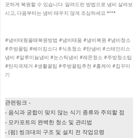
끗하게 복원할 수 있습니다. 알려드린 방법으로 냄비 살려보
시고, 다음부터는 냄비 태우지 않게 조심하세요 *^^*
#냄비태웠을때복원방법 #냄비태움 #냄비복원 #냄비청소
#주방꿀팁 #베이킹소다 #식초청소 #탄냄비 #스테인리스
냄비 #알루미늄냄비 #논스틱냄비 #레몬청소 #주방청소팁
#탄자국제거 #생활꿀팁 #주방꿀팁추천 #홈케어 #집꾸미
기
관련링크 -
-
음식과 궁합이 맞지 않는 식기 종류와 주의할 점
-
모카포트의 완벽한 청소 및 관리법
-
[펌] 씽크대의 구조 및 설치 전 작업요령