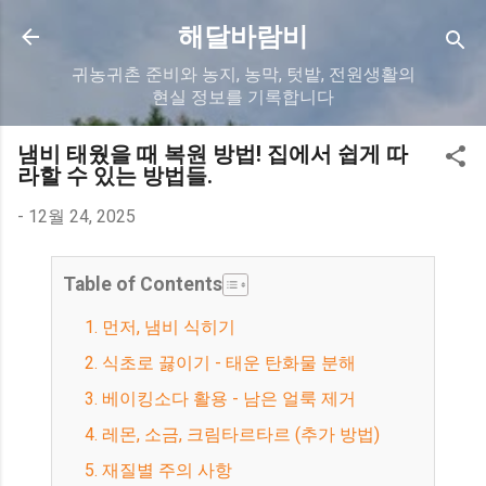
기본 콘텐츠로 건너뛰기
해달바람비
귀농귀촌 준비와 농지, 농막, 텃밭, 전원생활의
현실 정보를 기록합니다
냄비 태웠을 때 복원 방법! 집에서 쉽게 따
라할 수 있는 방법들.
-
12월 24, 2025
Table of Contents
1. 먼저, 냄비 식히기
2. 식초로 끓이기 - 태운 탄화물 분해
3. 베이킹소다 활용 - 남은 얼룩 제거
4. 레몬, 소금, 크림타르타르 (추가 방법)
5. 재질별 주의 사항