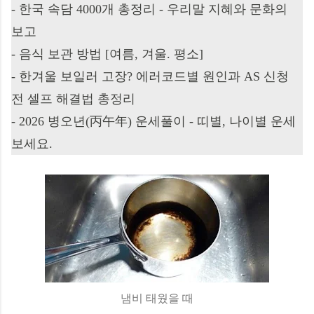
-
한국 속담 4000개 총정리 - 우리말 지혜와 문화의
보고
-
음식 보관 방법 [여름, 겨울. 평소]
-
한겨울 보일러 고장? 에러코드별 원인과 AS 신청
전 셀프 해결법 총정리
-
2026 병오년(丙午年) 운세풀이 - 띠별, 나이별 운세
보세요.
냄비 태웠을 때