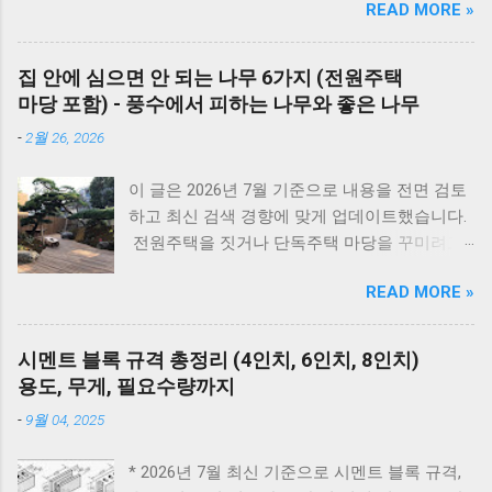
READ MORE »
밸브가 열려 있는지, 2) 전원 플러그를 뽑았다가
5분 뒤 다시 꽂아보았는지(리셋), 3) 실내 온도
조절기의 설정이 올바른지 확인해보세요. 상세
집 안에 심으면 안 되는 나무 6가지 (전원주택
코드는 아래에서 확인할 수 있습니다. E1부터 EF
마당 포함) - 풍수에서 피하는 나무와 좋은 나무
까지 모든 대우보일러(알토엔대우) 에러코드의
-
2월 26, 2026
원인과 해결방법, AS가 필요한 경우까지 제대로
정리했습니다. 대우 보일러(알토엔대우) 에러코
이 글은 2026년 7월 기준으로 내용을 전면 검토
드 E1~EF 원인과 해결법 (AS 전 자가점검, 수리
하고 최신 검색 경향에 맞게 업데이트했습니다.
비) 🚨 잠깐! AS 부르기 전 이것만은 확인하세
전원주택을 짓거나 단독주택 마당을 꾸미려고
요! 에러코드 E1 - 단수나 동파를 확인하세요.
마음먹으면 한 번쯤 검색해보게 되는 게 있습니
(물 보충이 안 되면 작동하지 않습니다.) 에러코
READ MORE »
다. 바로 ‘ 집 안에 심으면 안 되는 나무 ’ 입니다.
드 E2 - 가스 밸브가 잠겨있지 않나요? 가스레인
여기서 말하는 ‘집 안’은 실내 화분만을 뜻하는
지를 켜서 가스가 공급되는지 먼저 확인하세요.
게 아니라, 담장 안 마당과 집터 전체를 두고 하
리셋의 마법 - 코드를 뽑고 5분 뒤 다시 꽂는 것
시멘트 블록 규격 총정리 (4인치, 6인치, 8인치)
는 말입니다. 요즘은 보기 좋은 조경수만 고르기
만으로도 단순 센서 오류의 70%는 해결됩니다.
용도, 무게, 필요수량까지
보다는, 풍수 인테리어라든지 집터의 기운, 재물
대우 보일러(알토엔대우) 에러코드 대우보일러
-
9월 04, 2025
운 같은 상징적인 의미 까지 함께 생각하는 분들
(알토엔대우) 에러코드 에러코드 원인 및 조치
이 많습니다. 나무 한 그루를 심더라도 집의 분
방법 E1 원인 : 물 부족, 단수, 동파 확인 : 급수밸
* 2026년 7월 최신 기준으로 시멘트 블록 규격,
위기와 흐름에 어떤 영향을 줄지 한 번 더 고민
브·단수 여부 확인 조치 : 물 보충 후 리셋 ※ 반