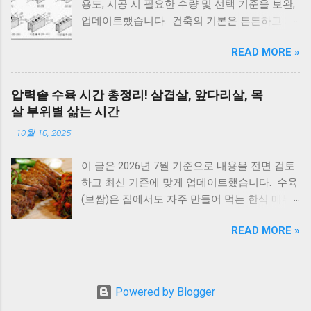
용도, 시공 시 필요한 수량 및 선택 기준을 보완,
하게 됩니다. 인터넷에는 여러 이야기가 있지만,
복되면 AS 점검 E2 원인 : 불완전 연소, 가스 공
업데이트했습니다. 건축의 기본은 튼튼하고 제
대부분은 풍수와 민간 신앙에서 전해 내려온 내
급 이상 확인 : 가스밸브, 가스레인지 작동 여부
대로 된 재료 선택에서 시작됩니다. 벽체 시공에
용 이며 과학적으로 위험하다는 의미는 아닙니
조치 : 가스 확인 후 리셋 E3 원인 : 과열(비등) 확
READ MORE »
사용되는 시멘트 블록과 조적 벽돌은 건축물의
다. 이 글에서는 전통적인 의미와 실제 조경 관
인 : 난방수 압력, 순환 상태 조치 : 리셋 후 재가
구조적 안정성과 내구성을 좌우하는 중요 스펙
리 이유를 함께 설명드립니다. 지금부터는 1. 우
동 ※ 반복되면 AS E4 원인 : 배기 연도 막힘 확
입니다. 블록의 두께와 규격을 정확히 이해하면
리나라에서 예부터 마당에 심지 말라고 전해 내
압력솥 수육 시간 총정리! 삼겹살, 앞다리살, 목
인 : 배기구 이물질 확인 조치 : 막힌 부분 제거
시공 효율을 높이고, 구조적 안전성을 확보할 수
려온 나무 , 2. 사과나무, 복숭아나무 같은 과실
살 부위별 삶는 시간
E5 원인 : 이상 불꽃 감지 조치 : 전원 리셋 ※ 계
있습니다. 아래는 건축 현장에서 가장 많이 사용
수에 대한 예부터 전해오는 이야기 3. 풍수적으
속 발생하면 센서 점검 E6 원인 : 가스누설 감지
-
10월 10, 2025
되는 블록과 벽돌의 규격 정리입니다. 시멘트 블
로 길하다고 여겨온 마당 나무 이렇게 나누어 정
조치 : 가스밸브 잠금 → 환기 → AS 접수 E7 원
록 규격 안내 시멘트 블록과 조적 벽돌 규격 안
리해보겠습니다. 마당 조경 집 안(마당)에 심으
인 : 통신 불량...
이 글은 2026년 7월 기준으로 내용을 전면 검토
내 1. 시멘트 블록 규격 4인치 : 190 × 390 × 100
면 안 좋은 나무, 심으면 좋은 나무 이 글은 과학
하고 최신 기준에 맞게 업데이트했습니다. 수육
mm 6인치 : 190 × 390 × 150 mm 8인치 : 190 ×
적인 위험성보다는, 한국 전통 풍수와 민간 신앙
(보쌈)은 집에서도 자주 만들어 먹는 한식 메뉴
390 × 190 mm *가로와 세로 치수는 일정하며,
을 기준으로 풀어보는 이야기라는 점을 먼저 말
입니다. 하지만 고기를 오래 삶아야 한다는 생각
차이는 두께에서 발생합니다. 2. 시멘트 블록 한
씀드립니다. 심으면 안 좋은 나무 향나무 - 집터
READ MORE »
때문에 선뜻 도전하지 못하는 분들도 많습니다.
장 무게 규격 무게(대략) 4인치 약 9~11kg 6인치
풍수에서 꺼린 이유 향나무는 사계절 푸르고 향
그런데 압력솥 을 사용하면 삶는 시간을 줄이면
약 13~15kg 8인치 약 16~18kg 제조사에 따라
이 강한 나무입니다. 한국에서는 묘지, 사찰, 제
서도 고기를 부드럽고 촉촉하게 익힐 수 있습니
약간 차이가 있습니다. 👉 [이것도 참고하세요] -
례 공간 주변에 많이 식재되었습니다. 이 때문에
다. 압력솥 수육 시간은 돼지고기 부위에 따라
수도배관, XL배관하는법 3. 시멘트 블록은 어떤
Powered by Blogger
일부 지역에서는 향나무를 전원주택 마당 나무
달라집니다. 압력솥의 '추'가가 흔들린 뒤 삼겹살
곳에 사용할까? 규격 주 사용처 4인치 칸막이벽,
로 심으면 상가의 기운이 스민다고 여겼습니다.