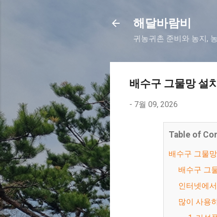
해달바람비
귀농귀촌 준비와 농지, 
배수구 그물망 설치 
-
7월 09, 2026
Table of Co
배수구 그물
배수구 그
인터넷에
많이 사용