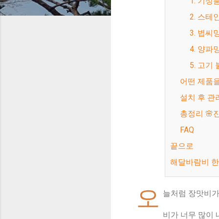
1. 기
2. 스
3. 볍
4. 양
5. 고
어떤 제품
설치 후 
총정리 
FAQ
끝으로
해달바람비 
오
늘처럼 장맛비가
비가 너무 많이 