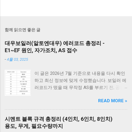
함께 읽으면 좋은 글
대우보일러(알토엔대우) 에러코드 총정리 -
E1~EF 원인, 자가조치, AS 접수
-
4월 03, 2025
이 글은 2026년 7월 기준으로 내용을 다시 확인
하고 최신 정보에 맞게 수정했습니다. 보일러 에
러코드가 떴을 때 무작정 AS를 부르기 전, 공통
적으로 체크해야 할 3가지가 있습니다. 1) 가스
READ MORE »
밸브가 열려 있는지, 2) 전원 플러그를 뽑았다가
5분 뒤 다시 꽂아보았는지(리셋), 3) 실내 온도
조절기의 설정이 올바른지 확인해보세요. 상세
시멘트 블록 규격 총정리 (4인치, 6인치, 8인치)
코드는 아래에서 확인할 수 있습니다. E1부터 EF
용도, 무게, 필요수량까지
까지 모든 대우보일러(알토엔대우) 에러코드의