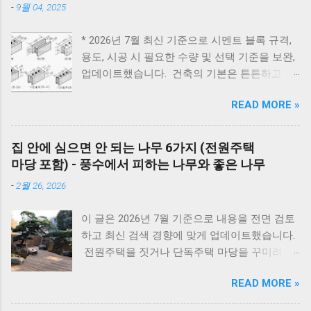
-
9월 04, 2025
원인과 해결방법, AS가 필요한 경우까지 제대로
정리했습니다. 대우 보일러(알토엔대우) 에러코
* 2026년 7월 최신 기준으로 시멘트 블록 규격,
드 E1~EF 원인과 해결법 (AS 전 자가점검, 수리
용도, 시공 시 필요한 수량 및 선택 기준을 보완,
비) 🚨 잠깐! AS 부르기 전 이것만은 확인하세
업데이트했습니다. 건축의 기본은 튼튼하고 제
요! 에러코드 E1 - 단수나 동파를 확인하세요.
대로 된 재료 선택에서 시작됩니다. 벽체 시공에
(물 보충이 안 되면 작동하지 않습니다.) 에러코
READ MORE »
사용되는 시멘트 블록과 조적 벽돌은 건축물의
드 E2 - 가스 밸브가 잠겨있지 않나요? 가스레인
구조적 안정성과 내구성을 좌우하는 중요 스펙
지를 켜서 가스가 공급되는지 먼저 확인하세요.
입니다. 블록의 두께와 규격을 정확히 이해하면
리셋의 마법 - 코드를 뽑고 5분 뒤 다시 꽂는 것
집 안에 심으면 안 되는 나무 6가지 (전원주택
시공 효율을 높이고, 구조적 안전성을 확보할 수
만으로도 단순 센서 오류의 70%는 해결됩니다.
마당 포함) - 풍수에서 피하는 나무와 좋은 나무
있습니다. 아래는 건축 현장에서 가장 많이 사용
대우 보일러(알토엔대우) 에러코드 대우보일러
-
2월 26, 2026
되는 블록과 벽돌의 규격 정리입니다. 시멘트 블
(알토엔대우) 에러코드 에러코드 원인 및 조치
록 규격 안내 시멘트 블록과 조적 벽돌 규격 안
방법 E1 원인 : 물 부족, 단수, 동파 확인 : 급수밸
이 글은 2026년 7월 기준으로 내용을 전면 검토
내 1. 시멘트 블록 규격 4인치 : 190 × 390 × 100
브·단수 여부 확인 조치 : 물 보충 후 리셋 ※ 반
하고 최신 검색 경향에 맞게 업데이트했습니다.
mm 6인치 : 190 × 390 × 150 mm 8인치 : 190 ×
복되면 AS 점검 E2 원인 : 불완전 연소, 가스 공
전원주택을 짓거나 단독주택 마당을 꾸미려고
390 × 190 mm *가로와 세로 치수는 일정하며,
급 이상 확인 : 가스밸브, 가스레인지 작동 여부
마음먹으면 한 번쯤 검색해보게 되는 게 있습니
차이는 두께에서 발생합니다. 2. 시멘트 블록 한
조치 : 가스 확인 후 리셋 E3 원인 : 과열(비등) 확
READ MORE »
다. 바로 ‘ 집 안에 심으면 안 되는 나무 ’ 입니다.
장 무게 규격 무게(대략) 4인치 약 9~11kg 6인치
인 : 난방수 압력, 순환 상태 조치 : 리셋 후 재가
여기서 말하는 ‘집 안’은 실내 화분만을 뜻하는
약 13~15kg 8인치 약 16~18kg 제조사에 따라