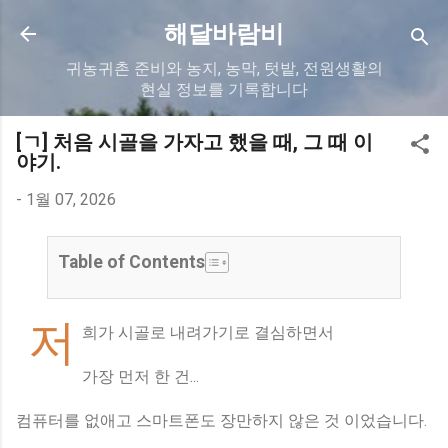
기본 콘텐츠로 건너뛰기
해달바람비
귀농귀촌 준비와 농지, 농막, 텃밭, 전원생활의
현실 정보를 기록합니다
[ㄱ] 처음 시골을 가자고 했을 때, 그 때 이
야기.
-
1월 07, 2026
Table of Contents
저
희가 시골로 내려가기로 결심하면서
가장 먼저 한 건...
컴퓨터를 없애고 스마트폰도 장만하지 않은 것 이었습니다.