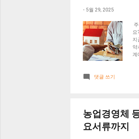
통
-
5월 29, 2025
및
하
주
에
요
수 
지
약
계
않
닙
댓글 쓰기
체
산
야
계
는
농업경영체 등록
므
상
요서류까지
약
개