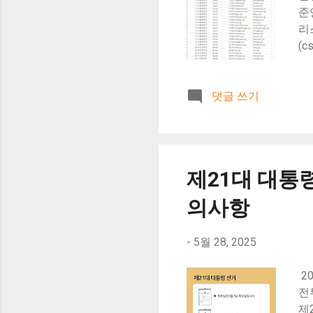
준
리
(c
댓글 쓰기
제21대 대통
의사항
-
5월 28, 2025
2
전
제