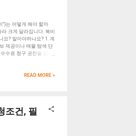
로 교체 / 노후된 조정기
선을 통해 가스 사고를 예방
너지 효율성을 높여 가계의
")는 어떻게 해야 할까
 개선사업은 누구나 신청할
따라 크게 달라집니다. 복비
요? 말아야하나요? 1. 계
정보 제공이나 매물 탐색 단
 수수료 청구 권한을 갖지
로, 복비 지급 대상이 아
 귀책 당사자가 지급 계약이
 취소)로 인해 계약이 무
READ MORE »
발생한 손해에 대해 배상해
하면 됩니다. (일반적인
 배상하고 매수인일경우에
결 시 이미 발생한 권리이
청조건, 필
않습니다. 3. 양 당사자가
 이후에 양측이 합의하여 계
습니다. 예외 사항: 중
니다. 4. 중개인의 과실