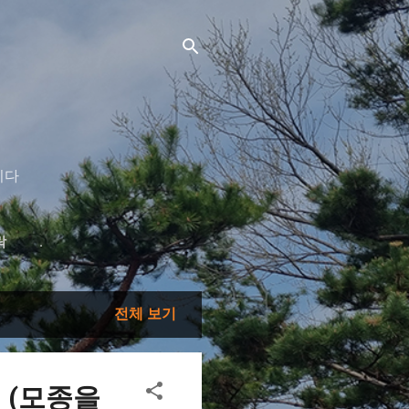
니다
락
.
전체 보기
 (모종을