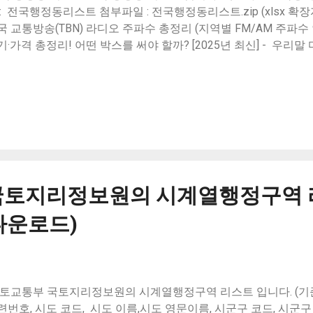
팅 지원 영농 기술 교육 - 농업경영체 등록자는 맞춤형 영농 기술 
 : 전국행정동리스트 첨부파일 : 전국행정동리스트.zip (xlsx 확장자
영 컨설팅 - 농업 경영에 대한 전문적인 컨...
국 교통방송(TBN) 라디오 주파수 총정리 (지역별 FM/AM 주파수 
기·가격 총정리! 어떤 박스를 써야 할까? [2025년 최신] - 우리말
국토지리정보원의 시계열행정구역 
t 다운로드)
토교통부 국토지리정보원의 시계열행정구역 리스트 입니다. (기준년도-
련번호, 시도 코드, 시도 이름,시도 영문이름, 시군구 코드, 시군구