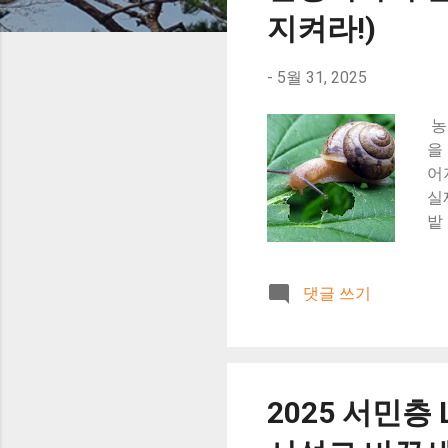
지켜라!)
-
5월 31, 2025
농
을
어
실
밭
피
주
댓글 쓰기
다
됩
종
점
퇴
2025 서민층
밭
때