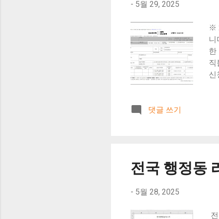
-
5월 29, 2025
이
위
※
불
니
가
한
직
신
청
는
댓글 쓰기
제
때
양
이
기
전국 행정동 
화
시
-
5월 28, 2025
금
물
전
전