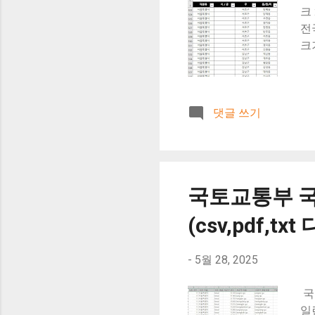
설
크
경
전
크
댓글 쓰기
국토교통부 
(csv,pdf,tx
-
5월 28, 2025
국
일