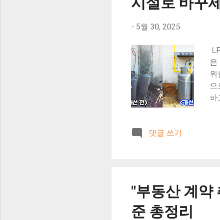
시설로 바꾸세
있
방
-
5월 30, 2025
거
팽
L
이
은
제 
위
으
하
무
노
댓글 쓰기
는
는
고
거
담
"부동산 계약 
화
야
준 총정리
이버