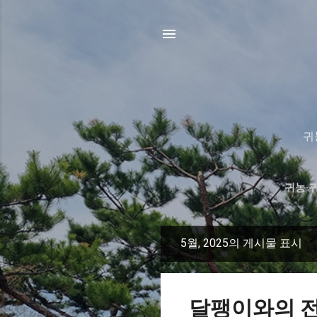
귀
귀농·
5월, 2025의 게시물 표시
글
달팽이와의 전