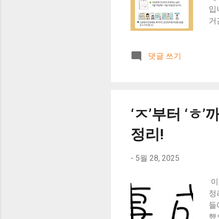
입
거
보
다
댓글 쓰기
사
지
-
서
-
‘ㅈ’부터 ‘ㅎ
거
찍
정리!
붙
동
-
5월 28, 2025
간
-
이
- 
정
들
했