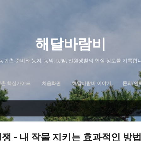
기본 콘텐츠로 건너뛰기
해달바람비
농귀촌 준비와 농지, 농막, 텃밭, 전원생활의 현실 정보를 기록합
귀촌 핵심가이드
처음화면
해달바람비 이야기
문의/연
쟁 - 내 작물 지키는 효과적인 방법