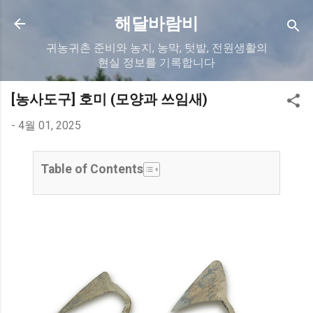
기본 콘텐츠로 건너뛰기
해달바람비
귀농귀촌 준비와 농지, 농막, 텃밭, 전원생활의
현실 정보를 기록합니다
[농사도구] 호미 (모양과 쓰임새)
-
4월 01, 2025
Table of Contents