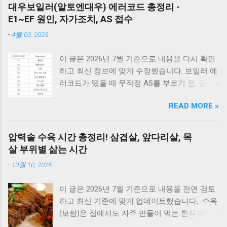
대우보일러(알토엔대우) 에러코드 총정리 -
E1~EF 원인, 자가조치, AS 접수
-
4월 03, 2025
이 글은 2026년 7월 기준으로 내용을 다시 확인
하고 최신 정보에 맞게 수정했습니다. 보일러 에
러코드가 떴을 때 무작정 AS를 부르기 전, 공통
적으로 체크해야 할 3가지가 있습니다. 1) 가스
READ MORE »
밸브가 열려 있는지, 2) 전원 플러그를 뽑았다가
5분 뒤 다시 꽂아보았는지(리셋), 3) 실내 온도
조절기의 설정이 올바른지 확인해보세요. 상세
압력솥 수육 시간 총정리! 삼겹살, 앞다리살, 목
코드는 아래에서 확인할 수 있습니다. E1부터 EF
살 부위별 삶는 시간
까지 모든 대우보일러(알토엔대우) 에러코드의
-
10월 10, 2025
원인과 해결방법, AS가 필요한 경우까지 제대로
정리했습니다. 대우 보일러(알토엔대우) 에러코
이 글은 2026년 7월 기준으로 내용을 전면 검토
드 E1~EF 원인과 해결법 (AS 전 자가점검, 수리
하고 최신 기준에 맞게 업데이트했습니다. 수육
비) 🚨 잠깐! AS 부르기 전 이것만은 확인하세
(보쌈)은 집에서도 자주 만들어 먹는 한식 메뉴
요! 에러코드 E1 - 단수나 동파를 확인하세요.
입니다. 하지만 고기를 오래 삶아야 한다는 생각