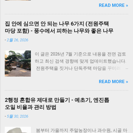
(물 보충이 안 되면 작동하지 않습니다.) 에러코
READ MORE »
때문에 선뜻 도전하지 못하는 분들도 많습니다.
드 E2 - 가스 밸브가 잠겨있지 않나요? 가스레인
그런데 압력솥 을 사용하면 삶는 시간을 줄이면
지를 켜서 가스가 공급되는지 먼저 확인하세요.
서도 고기를 부드럽고 촉촉하게 익힐 수 있습니
리셋의 마법 - 코드를 뽑고 5분 뒤 다시 꽂는 것
집 안에 심으면 안 되는 나무 6가지 (전원주택
다. 압력솥 수육 시간은 돼지고기 부위에 따라
만으로도 단순 센서 오류의 70%는 해결됩니다.
마당 포함) - 풍수에서 피하는 나무와 좋은 나무
달라집니다. 압력솥의 '추'가가 흔들린 뒤 삼겹살
대우 보일러(알토엔대우) 에러코드 대우보일러
-
2월 26, 2026
은 18~20분, 앞다리살은 20~25분, 목살은
(알토엔대우) 에러코드 에러코드 원인 및 조치
22~25분 정도가 가장 부드럽게 익습니다. 압력
방법 E1 원인 : 물 부족, 단수, 동파 확인 : 급수밸
이 글은 2026년 7월 기준으로 내용을 전면 검토
솥을 사용하면 일반 냄비보다 조리 시간이 훨씬
브·단수 여부 확인 조치 : 물 보충 후 리셋 ※ 반
하고 최신 검색 경향에 맞게 업데이트했습니다.
짧아지면서도 촉촉한 수육과 보쌈을 만들 수 있
복되면 AS 점검 E2 원인 : 불완전 연소, 가스 공
전원주택을 짓거나 단독주택 마당을 꾸미려고
습니다. 하지만 부위와 두께에 따라 시간을 조금
급 이상 확인 : 가스밸브, 가스레인지 작동 여부
마음먹으면 한 번쯤 검색해보게 되는 게 있습니
씩 조절해야 실패하지 않습니다. 압력솥 수육 삶
조치 : 가스 확인 후 리셋 E3 원인 : 과열(비등) 확
READ MORE »
다. 바로 ‘ 집 안에 심으면 안 되는 나무 ’ 입니다.
는 시간은 물론 압력솥 보쌈 시간, 압력밥솥 수
인 : 난방수 압력, 순환 상태 조치 : 리셋 후 재가
여기서 말하는 ‘집 안’은 실내 화분만을 뜻하는
육, 전기압력밥솥 수육 조리시간, 물의 양과 자
동 ※ 반복되면 AS E4 원인 : 배기 연도 막힘 확
게 아니라, 담장 안 마당과 집터 전체를 두고 하
연 김빼기 시간까지 정리해 보았습니다. 바로 아
2행정 혼합유 제대로 만들기 - 예초기, 엔진톱
인 : 배기구 이물질 확인 조치 : 막힌 부분 제거
는 말입니다. 요즘은 보기 좋은 조경수만 고르기
래 표만 확인해도 내 고기에 맞는 시간을 바로
오일 비율과 관리 방법
E5 원인 : 이상 불꽃 감지 조치 : 전원 리셋 ※ 계
보다는, 풍수 인테리어라든지 집터의 기운, 재물
찾을 수 있습니다. 보쌈 압력솥 보쌈 만들기 왜
속 발생하면 센서 점검 E6 원인 : 가스누설 감지
-
5월 30, 2026
운 같은 상징적인 의미 까지 함께 생각하는 분들
압력솥 조리방법을 추천해 드릴까요? 압력솥으
조치 : 가스밸브 잠금 → 환기 → AS 접수 E7 원
이 많습니다. 나무 한 그루를 심더라도 집의 분
로 수육을 만드는 가장 큰 이유는 조리 시간이
인 : 통신 불량...
봄부터 가을까지 주말농장이나 과수원, 시골 마
위기와 흐름에 어떤 영향을 줄지 한 번 더 고민