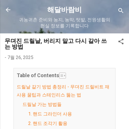
기본 콘텐츠로 건너뛰기
해달바람비
귀농귀촌 준비와 농지, 농막, 텃밭, 전원생활의
현실 정보를 기록합니다
무뎌진 드릴날, 버리지 말고 다시 갈아 쓰
는 방법
-
7월 26, 2025
Table of Contents
드릴날 갈기 방법 총정리 - 무뎌진 드릴비트 재
사용 꿀팁과 스테인리스 뚫는 법
드릴날 가는 방법들
1. 핸드 그라인더 사용
2. 핸드 조각기 활용