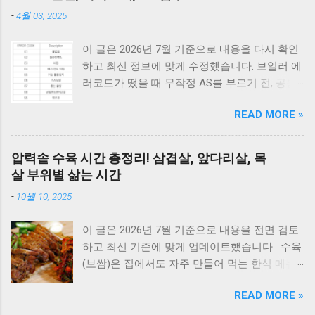
-
4월 03, 2025
이 글은 2026년 7월 기준으로 내용을 다시 확인
하고 최신 정보에 맞게 수정했습니다. 보일러 에
러코드가 떴을 때 무작정 AS를 부르기 전, 공통
적으로 체크해야 할 3가지가 있습니다. 1) 가스
READ MORE »
밸브가 열려 있는지, 2) 전원 플러그를 뽑았다가
5분 뒤 다시 꽂아보았는지(리셋), 3) 실내 온도
조절기의 설정이 올바른지 확인해보세요. 상세
압력솥 수육 시간 총정리! 삼겹살, 앞다리살, 목
코드는 아래에서 확인할 수 있습니다. E1부터 EF
살 부위별 삶는 시간
까지 모든 대우보일러(알토엔대우) 에러코드의
-
10월 10, 2025
원인과 해결방법, AS가 필요한 경우까지 제대로
정리했습니다. 대우 보일러(알토엔대우) 에러코
이 글은 2026년 7월 기준으로 내용을 전면 검토
드 E1~EF 원인과 해결법 (AS 전 자가점검, 수리
하고 최신 기준에 맞게 업데이트했습니다. 수육
비) 🚨 잠깐! AS 부르기 전 이것만은 확인하세
(보쌈)은 집에서도 자주 만들어 먹는 한식 메뉴
요! 에러코드 E1 - 단수나 동파를 확인하세요.
입니다. 하지만 고기를 오래 삶아야 한다는 생각
(물 보충이 안 되면 작동하지 않습니다.) 에러코
READ MORE »
때문에 선뜻 도전하지 못하는 분들도 많습니다.
드 E2 - 가스 밸브가 잠겨있지 않나요? 가스레인
그런데 압력솥 을 사용하면 삶는 시간을 줄이면