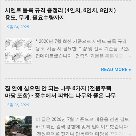
지를 켜서 가스가 공급되는지 먼저 확인하세요.
서도 고기를 부드럽고 촉촉하게 익힐 수 있습니
리셋의 마법 - 코드를 뽑고 5분 뒤 다시 꽂는 것
시멘트 블록 규격 총정리 (4인치, 6인치, 8인치)
다. 압력솥 수육 시간은 돼지고기 부위에 따라
만으로도 단순 센서 오류의 70%는 해결됩니다.
용도, 무게, 필요수량까지
달라집니다. 압력솥의 '추'가가 흔들린 뒤 삼겹살
대우 보일러(알토엔대우) 에러코드 대우보일러
-
9월 04, 2025
은 18~20분, 앞다리살은 20~25분, 목살은
(알토엔대우) 에러코드 에러코드 원인 및 조치
22~25분 정도가 가장 부드럽게 익습니다. 압력
방법 E1 원인 : 물 부족, 단수, 동파 확인 : 급수밸
* 2026년 7월 최신 기준으로 시멘트 블록 규격,
솥을 사용하면 일반 냄비보다 조리 시간이 훨씬
브·단수 여부 확인 조치 : 물 보충 후 리셋 ※ 반
용도, 시공 시 필요한 수량 및 선택 기준을 보완,
짧아지면서도 촉촉한 수육과 보쌈을 만들 수 있
복되면 AS 점검 E2 원인 : 불완전 연소, 가스 공
업데이트했습니다. 건축의 기본은 튼튼하고 제
습니다. 하지만 부위와 두께에 따라 시간을 조금
급 이상 확인 : 가스밸브, 가스레인지 작동 여부
대로 된 재료 선택에서 시작됩니다. 벽체 시공에
씩 조절해야 실패하지 않습니다. 압력솥 수육 삶
조치 : 가스 확인 후 리셋 E3 원인 : 과열(비등) 확
READ MORE »
사용되는 시멘트 블록과 조적 벽돌은 건축물의
는 시간은 물론 압력솥 보쌈 시간, 압력밥솥 수
인 : 난방수 압력, 순환 상태 조치 : 리셋 후 재가
구조적 안정성과 내구성을 좌우하는 중요 스펙
육, 전기압력밥솥 수육 조리시간, 물의 양과 자
동 ※ 반복되면 AS E4 원인 : 배기 연도 막힘 확
입니다. 블록의 두께와 규격을 정확히 이해하면
연 김빼기 시간까지 정리해 보았습니다. 바로 아
집 안에 심으면 안 되는 나무 6가지 (전원주택
인 : 배기구 이물질 확인 조치 : 막힌 부분 제거
시공 효율을 높이고, 구조적 안전성을 확보할 수
래 표만 확인해도 내 고기에 맞는 시간을 바로
마당 포함) - 풍수에서 피하는 나무와 좋은 나무
E5 원인 : 이상 불꽃 감지 조치 : 전원 리셋 ※ 계
있습니다. 아래는 건축 현장에서 가장 많이 사용
찾을 수 있습니다. 보쌈 압력솥 보쌈 만들기 왜
속 발생하면 센서 점검 E6 원인 : 가스누설 감지
-
2월 26, 2026
되는 블록과 벽돌의 규격 정리입니다. 시멘트 블
압력솥 조리방법을 추천해 드릴까요? 압력솥으
조치 : 가스밸브 잠금 → 환기 → AS 접수 E7 원
록 규격 안내 시멘트 블록과 조적 벽돌 규격 안
로 수육을 만드는 가장 큰 이유는 조리 시간이
인 : 통신 불량...
이 글은 2026년 7월 기준으로 내용을 전면 검토
내 1. 시멘트 블록 규격 4인치 : 190 × 390 × 100
크게 줄어들면서도 고기의 육즙을 그대로 살릴
하고 최신 검색 경향에 맞게 업데이트했습니다.
mm 6인치 : 190 × 390 × 150 mm 8인치 : 190 ×
수 있기 때문 입니다. 일반 냄비는 1시간 이상 푹
전원주택을 짓거나 단독주택 마당을 꾸미려고