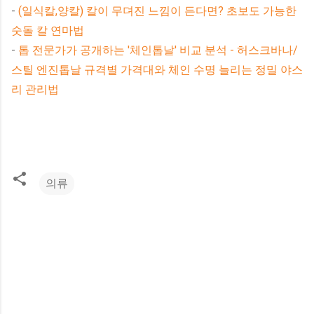
-
(일식칼,양칼) 칼이 무뎌진 느낌이 든다면? 초보도 가능한
숫돌 칼 연마법
-
톱 전문가가 공개하는 '체인톱날' 비교 분석 - 허스크바나/
스틸 엔진톱날 규격별 가격대와 체인 수명 늘리는 정밀 야스
리 관리법
의류
댓
글