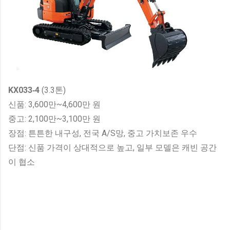
KX033‑4
(3.3톤)
신품: 3,600만~4,600만 원
중고: 2,100만~3,100만 원
장점: 튼튼한 내구성, 전국 A/S망, 중고 가치보존 우수
단점: 신품 가격이 상대적으로 높고, 일부 모델은 캐빈 공간
이 협소