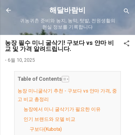
기본 콘텐츠로 건너뛰기
해달바람비
귀농귀촌 준비와 농지, 농막, 텃밭, 전원생활의
현실 정보를 기록합니다
농장 필수 미니 굴삭기! 구보다 vs 얀마 비
교 및 가격 알려드립니다.
-
6월 10, 2025
Table of Contents
농장 미니굴삭기 추천 - 구보다 vs 얀마 가격, 중
고 비교 총정리
농장에서 미니 굴삭기가 필요한 이유
인기 브랜드와 모델 비교
구보다(Kubota)