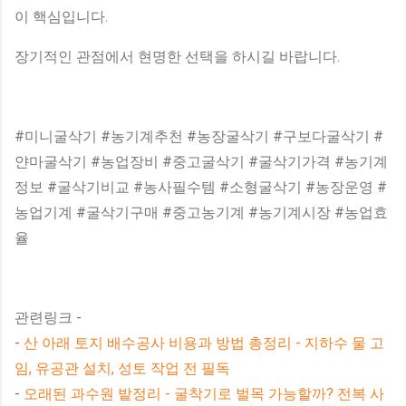
이 핵심입니다.
장기적인 관점에서 현명한 선택을 하시길 바랍니다.
#미니굴삭기 #농기계추천 #농장굴삭기 #구보다굴삭기 #
얀마굴삭기 #농업장비 #중고굴삭기 #굴삭기가격 #농기계
정보 #굴삭기비교 #농사필수템 #소형굴삭기 #농장운영 #
농업기계 #굴삭기구매 #중고농기계 #농기계시장 #농업효
율
관련링크 -
-
산 아래 토지 배수공사 비용과 방법 총정리 - 지하수 물 고
임, 유공관 설치, 성토 작업 전 필독
-
오래된 과수원 밭정리 - 굴착기로 벌목 가능할까? 전복 사