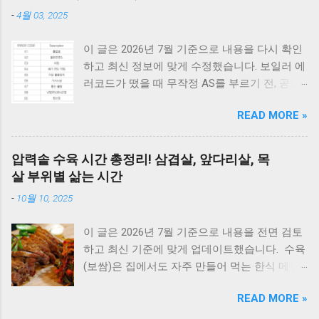
-
4월 03, 2025
이 글은 2026년 7월 기준으로 내용을 다시 확인
하고 최신 정보에 맞게 수정했습니다. 보일러 에
러코드가 떴을 때 무작정 AS를 부르기 전, 공통
적으로 체크해야 할 3가지가 있습니다. 1) 가스
READ MORE »
밸브가 열려 있는지, 2) 전원 플러그를 뽑았다가
5분 뒤 다시 꽂아보았는지(리셋), 3) 실내 온도
조절기의 설정이 올바른지 확인해보세요. 상세
압력솥 수육 시간 총정리! 삼겹살, 앞다리살, 목
코드는 아래에서 확인할 수 있습니다. E1부터 EF
살 부위별 삶는 시간
까지 모든 대우보일러(알토엔대우) 에러코드의
-
10월 10, 2025
원인과 해결방법, AS가 필요한 경우까지 제대로
정리했습니다. 대우 보일러(알토엔대우) 에러코
이 글은 2026년 7월 기준으로 내용을 전면 검토
드 E1~EF 원인과 해결법 (AS 전 자가점검, 수리
하고 최신 기준에 맞게 업데이트했습니다. 수육
비) 🚨 잠깐! AS 부르기 전 이것만은 확인하세
(보쌈)은 집에서도 자주 만들어 먹는 한식 메뉴
요! 에러코드 E1 - 단수나 동파를 확인하세요.
입니다. 하지만 고기를 오래 삶아야 한다는 생각
(물 보충이 안 되면 작동하지 않습니다.) 에러코
READ MORE »
때문에 선뜻 도전하지 못하는 분들도 많습니다.
드 E2 - 가스 밸브가 잠겨있지 않나요? 가스레인
그런데 압력솥 을 사용하면 삶는 시간을 줄이면