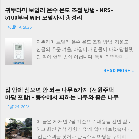
지를 켜서 가스가 공급되는지 먼저 확인하세요.
서도 고기를 부드럽고 촉촉하게 익힐 수 있습니
리셋의 마법 - 코드를 뽑고 5분 뒤 다시 꽂는 것
귀뚜라미 보일러 온수 온도 조절 방법 - NRS-
다. 압력솥 수육 시간은 돼지고기 부위에 따라
만으로도 단순 센서 오류의 70%는 해결됩니다.
5100부터 WIFI 모델까지 총정리
달라집니다. 압력솥의 '추'가가 흔들린 뒤 삼겹살
대우 보일러(알토엔대우) 에러코드 대우보일러
-
10월 14, 2025
은 18~20분, 앞다리살은 20~25분, 목살은
(알토엔대우) 에러코드 에러코드 원인 및 조치
22~25분 정도가 가장 부드럽게 익습니다. 압력
방법 E1 원인 : 물 부족, 단수, 동파 확인 : 급수밸
귀뚜라미 보일러 온수 온도 조절 방법 강원도
솥을 사용하면 일반 냄비보다 조리 시간이 훨씬
브·단수 여부 확인 조치 : 물 보충 후 리셋 ※ 반
산골의 추운 겨울, 아침마다 찬물이 나와 당황했
짧아지면서도 촉촉한 수육과 보쌈을 만들 수 있
복되면 AS 점검 E2 원인 : 불완전 연소, 가스 공
던 적이 한두 번이 아닙니다. 특히 귀뚜라미 보
습니다. 하지만 부위와 두께에 따라 시간을 조금
급 이상 확인 : 가스밸브, 가스레인지 작동 여부
일러는 모델마다 설정법이 달라 저도 매번 헤매
씩 조절해야 실패하지 않습니다. 압력솥 수육 삶
조치 : 가스 확인 후 리셋 E3 원인 : 과열(비등) 확
READ MORE »
곤 했는데요. 저처럼 고생하시는 분들을 위해 제
는 시간은 물론 압력솥 보쌈 시간, 압력밥솥 수
인 : 난방수 압력, 순환 상태 조치 : 리셋 후 재가
가 직접 확인한 모델별 조절법을 정리했습니다.
육, 전기압력밥솥 수육 조리시간, 물의 양과 자
동 ※ 반복되면 AS E4 원인 : 배기 연도 막힘 확
겨울철 샤워하려고 물을 틀었는데 갑자기 찬물
연 김빼기 시간까지 정리해 보았습니다. 바로 아
집 안에 심으면 안 되는 나무 6가지 (전원주택
인 : 배기구 이물질 확인 조치 : 막힌 부분 제거
이 나오거나 너무 뜨거워서 당황하신 적 있으시
래 표만 확인해도 내 고기에 맞는 시간을 바로
마당 포함) - 풍수에서 피하는 나무와 좋은 나무
E5 원인 : 이상 불꽃 감지 조치 : 전원 리셋 ※ 계
죠? 귀뚜라미 보일러는 모델마다 온도 조절 방
찾을 수 있습니다. 보쌈 압력솥 보쌈 만들기 왜
속 발생하면 센서 점검 E6 원인 : 가스누설 감지
-
2월 26, 2026
식이 조금씩 다릅니다. 일반적으로 35도에서 80
압력솥 조리방법을 추천해 드릴까요? 압력솥으
조치 : 가스밸브 잠금 → 환기 → AS 접수 E7 원
도 사이로 설정할 수 있습니다. 아래는 대표적인
로 수육을 만드는 가장 큰 이유는 조리 시간이
인 : 통신 불량...
이 글은 2026년 7월 기준으로 내용을 전면 검토
모델별 설정 방법입니다. NRS-5100HD 모델 설
크게 줄어들면서도 고기의 육즙을 그대로 살릴
하고 최신 검색 경향에 맞게 업데이트했습니다.
정 버튼을 10초간 누르기: 온도 조절 화면이 나
수 있기 때문 입니다. 일반 냄비는 1시간 이상 푹
전원주택을 짓거나 단독주택 마당을 꾸미려고
타납니다. 다이얼 돌리기: 오른쪽으로 돌리면 온