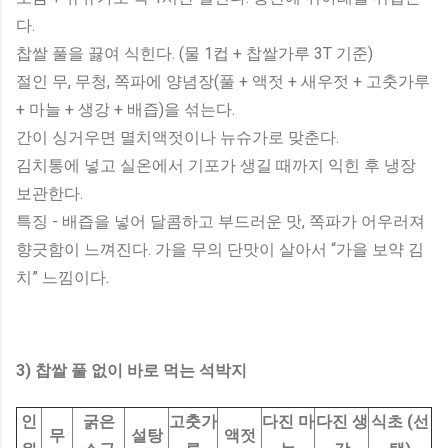
다.
찹쌀 풀을 끓여 식힌다. (물 1컵 + 찹쌀가루 3T 기준)
절인 무, 무청, 쪽파에 양념장(풀 + 액젓 + 새우젓 + 고춧가루
+ 마늘 + 생강 + 배즙)을 섞는다.
간이 싱거우면 멸치액젓이나 뉴슈가로 맞춘다.
김치통에 넣고 실온에서 기포가 생길 때까지 익힌 후 냉장
보관한다.
특징 - 배즙을 넣어 달콤하고 부드러운 맛, 쪽파가 어우러져
향긋함이 느껴진다. 가을 무의 단맛이 살아서 “가을 보약 김
치” 느낌이다.
3) 찹쌀 풀 없이 바로 먹는 석박지
인
굵은
고춧가
다진 마
다진 생
식초 (선
무
설탕
액젓