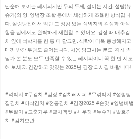
단순해 보이는 레시피지만 무의 두께, 절이는 시간, 설탕(뉴
슈가)의 양, 양념장 조합 등에서 세심하게 조율한 방식입니
다. 설렁탕집에서 먹던 그 정감 있는 석박지의 감성과 아삭
함을 집에서도 완벽하게 재현할 수 있어요. 김장 때 배추김
치 옆에 석박지를 한 통 더 담그면, 식탁이 더욱 풍성해지고
매끼 반찬 부담도 줄어듭니다. 처음 담그시는 분도, 김치 좀
담가 본 분도 모두 만족할 수 있는 레시피이니 꼭 한 번 시도
해 보세요. 건강하고 맛있는 2025년 김장 되시길 바랍니다!
#석박지 #무김치 #김장 #김치레시피 #무섞박지 #설렁탕
집김치 #아삭김치 #전통김치 #김장2025 #손맛 #양념비법
#무절이 #고춧가루 #멸치액젓 #새우젓 #뉴슈가 #발효김
치 #김치보관