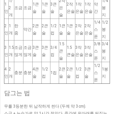
1/
2작
1/4
1
1큰
1큰
3큰
2작
1작
1작
약
2
조금
조금
은
봉
인
술
술
술
은술
은술
은술
간
개
술
지
1/4
1/2
2
1
한
2큰
2큰
1/2
1큰
1큰
2작
2작
약간
스
봉
인
개
줌
술
술
컵
술
술
은술
은술
푼
지
1.5
3/8
3/4
3
1.5
조금
조금
3큰
3큰
3/4
1.5
3작
3작
큰
스
봉
인
개
많게
많게
술
술
컵
큰술
은술
은술
술
푼
지
1/2
4
2
4큰
1/2
2큰
2큰
1/2
3큰
1봉
충분
충분
1컵
스
인
개
술
컵
술
술
컵
술
지
푼
담그는 법
무를 3등분한 뒤 납작하게 썬다 (두께 약 3 cm).
소금 + 뉴슈가로 약 1시간 절인다. 중간에 위아래를 뒤집는