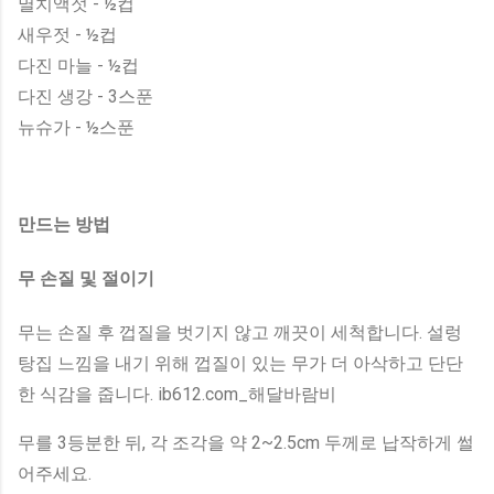
멸치액젓 - ½컵
새우젓 - ½컵
다진 마늘 - ½컵
다진 생강 - 3스푼
뉴슈가 - ½스푼
만드는 방법
무 손질 및 절이기
무는 손질 후 껍질을 벗기지 않고 깨끗이 세척합니다. 설렁
탕집 느낌을 내기 위해 껍질이 있는 무가 더 아삭하고 단단
한 식감을 줍니다. ib612.com_해달바람비
무를 3등분한 뒤, 각 조각을 약 2~2.5cm 두께로 납작하게 썰
어주세요.