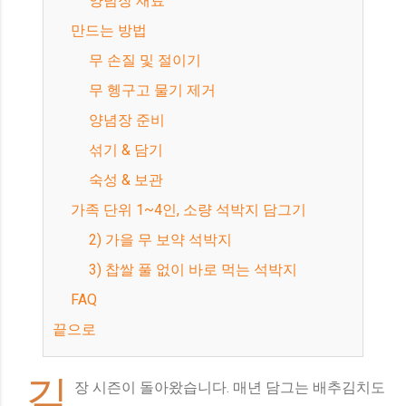
양념장 재료
만드는 방법
무 손질 및 절이기
무 헹구고 물기 제거
양념장 준비
섞기 & 담기
숙성 & 보관
가족 단위 1~4인, 소량 석박지 담그기
2) 가을 무 보약 석박지
3) 찹쌀 풀 없이 바로 먹는 석박지
FAQ
끝으로
김
장 시즌이 돌아왔습니다. 매년 담그는 배추김치도