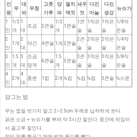
인
대
고춧
양
멸치
새우
다진
다진
무
무청
뉴슈가
원
파
가루
파
액젓
젓
마늘
생강
1
1/2
1
1/2
1큰
1작은
1작은
1/8작
조금
2큰술
1큰술
인
개
대
개
술
술
술
은술
2
2
2큰
2작은
2작은
1/4작
1개
약간
4큰술
1개
2큰술
인
대
술
술
술
은술
3
1.5
3
조금
1.5
3큰
3작은
3작은
3/8작
6큰술
3큰술
인
개
대
많게
개
술
술
술
은술
4
4
2개
충분
1컵
2개
½컵
½컵
½컵
3큰술
½스푼
인
대
담그는 법
무는 껍질 벗기지 말고 2~2.5cm 두께로 납작하게 썬다.
굵은 소금 + 뉴슈가를 뿌려 약 3시간 절인다. 중간에 뒤집어
서 골고루 절인다.
절인 무를 헹구고 체에 받쳐 물기를 뺀다.