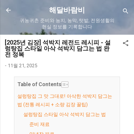
기본 콘텐츠로 건너뛰기
해달바람비
귀농귀촌 준비와 농지, 농막, 텃밭, 전원생활의
현실 정보를 기록합니다
[2025년 김장] 석박지 레전드 레시피 - 설
렁탕집 스타일 아삭 석박지 담그는 법 완
전 정복
-
11월 21, 2025
Table of Contents
설렁탕집 그 맛 그대로! 아삭한 석박지 담그는
법 (전통 레시피 + 소량 김장 꿀팁)
설렁탕집 스타일 아삭 석박지 담그는 법
준비 재료