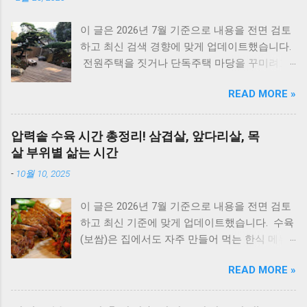
원인과 해결방법, AS가 필요한 경우까지 제대로
정리했습니다. 대우 보일러(알토엔대우) 에러코
이 글은 2026년 7월 기준으로 내용을 전면 검토
드 E1~EF 원인과 해결법 (AS 전 자가점검, 수리
하고 최신 검색 경향에 맞게 업데이트했습니다.
비) 🚨 잠깐! AS 부르기 전 이것만은 확인하세
전원주택을 짓거나 단독주택 마당을 꾸미려고
요! 에러코드 E1 - 단수나 동파를 확인하세요.
마음먹으면 한 번쯤 검색해보게 되는 게 있습니
(물 보충이 안 되면 작동하지 않습니다.) 에러코
READ MORE »
다. 바로 ‘ 집 안에 심으면 안 되는 나무 ’ 입니다.
드 E2 - 가스 밸브가 잠겨있지 않나요? 가스레인
여기서 말하는 ‘집 안’은 실내 화분만을 뜻하는
지를 켜서 가스가 공급되는지 먼저 확인하세요.
게 아니라, 담장 안 마당과 집터 전체를 두고 하
리셋의 마법 - 코드를 뽑고 5분 뒤 다시 꽂는 것
압력솥 수육 시간 총정리! 삼겹살, 앞다리살, 목
는 말입니다. 요즘은 보기 좋은 조경수만 고르기
만으로도 단순 센서 오류의 70%는 해결됩니다.
살 부위별 삶는 시간
보다는, 풍수 인테리어라든지 집터의 기운, 재물
대우 보일러(알토엔대우) 에러코드 대우보일러
-
10월 10, 2025
운 같은 상징적인 의미 까지 함께 생각하는 분들
(알토엔대우) 에러코드 에러코드 원인 및 조치
이 많습니다. 나무 한 그루를 심더라도 집의 분
방법 E1 원인 : 물 부족, 단수, 동파 확인 : 급수밸
이 글은 2026년 7월 기준으로 내용을 전면 검토
위기와 흐름에 어떤 영향을 줄지 한 번 더 고민
브·단수 여부 확인 조치 : 물 보충 후 리셋 ※ 반
하고 최신 기준에 맞게 업데이트했습니다. 수육
하게 됩니다. 인터넷에는 여러 이야기가 있지만,
복되면 AS 점검 E2 원인 : 불완전 연소, 가스 공
(보쌈)은 집에서도 자주 만들어 먹는 한식 메뉴
대부분은 풍수와 민간 신앙에서 전해 내려온 내
급 이상 확인 : 가스밸브, 가스레인지 작동 여부
입니다. 하지만 고기를 오래 삶아야 한다는 생각
용 이며 과학적으로 위험하다는 의미는 아닙니
조치 : 가스 확인 후 리셋 E3 원인 : 과열(비등) 확
READ MORE »
때문에 선뜻 도전하지 못하는 분들도 많습니다.
다. 이 글에서는 전통적인 의미와 실제 조경 관
인 : 난방수 압력, 순환 상태 조치 : 리셋 후 재가
그런데 압력솥 을 사용하면 삶는 시간을 줄이면
리 이유를 함께 설명드립니다. 지금부터는 1. 우
동 ※ 반복되면 AS E4 원인 : 배기 연도 막힘 확
서도 고기를 부드럽고 촉촉하게 익힐 수 있습니