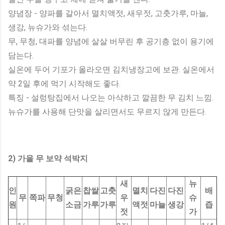
양념장 - 양파를 갈아서 멸치액젓, 새우젓, 고춧가루, 마늘,
생강, 뉴슈가와 섞는다.
무, 무청, 대파를 양념에 살살 버무린 후 공기층 없이 용기에
담는다.
실온에 두어 기포가 올라오면 김치냉장고에 보관. 실온에서
약 2일 후에 먹기 시작해도 좋다.
특징 - 설렁탕집에서 나오는 아삭하고 깔끔한 무 김치 느낌.
뉴슈가를 사용해 단맛을 살리면서도 무르지 않게 만든다.
2) 가을 무 보약 석박지
새
뉴
인
굵은
찹쌀
고춧
멸치
다진
다진
배
무
쪽파
무청
우
슈
원
소금
가루
가루
액젓
마늘
생강
즙
젓
가