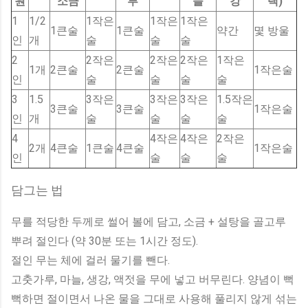
원
소금
루
늘
강
택)
1
1/2
1작은
1작은
1작은
1큰술
1큰술
약간
몇 방울
인
개
술
술
술
2
2작은
2작은
2작은
1작은
1개
2큰술
2큰술
1작은술
인
술
술
술
술
3
1.5
3작은
3작은
3작은
1.5작은
3큰술
3큰술
1작은술
인
개
술
술
술
술
4
4작은
4작은
2작은
2개
4큰술
1큰술
4큰술
1작은술
인
술
술
술
담그는 법
무를 적당한 두께로 썰어 볼에 담고, 소금 + 설탕을 골고루
뿌려 절인다 (약 30분 또는 1시간 정도).
절인 무는 체에 걸러 물기를 뺀다.
고춧가루, 마늘, 생강, 액젓을 무에 넣고 버무린다. 양념이 뻑
뻑하면 절이면서 나온 물을 그대로 사용해 풀리지 않게 섞는