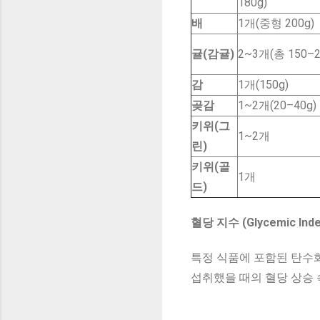
180g)
배
1개(중형 200g)
귤(감귤)
2~3개(총 150–2
감
1개(150g)
곶감
1~2개(20–40g)
키위(그
1~2개
린)
키위(골
1개
드)
혈당 지수 (Glycemic Index
특정 식품에 포함된 탄수화
섭취했을 때의 혈당 상승 