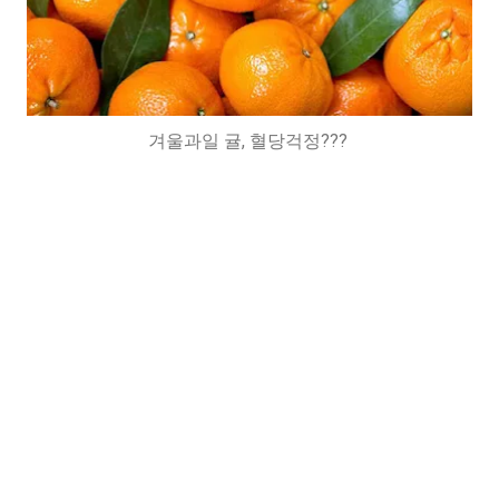
겨울과일 귤, 혈당걱정???