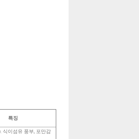
특징
3). 식이섬유 풍부, 포만감