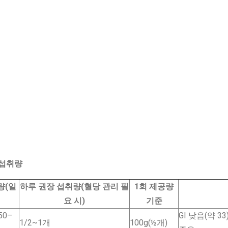
 섭취량
량(일
하루 권장 섭취량(혈당 관리 필
1회 제공량
요 시)
기준
50–
GI 낮음(약 3
1/2~1개
100g(½개)