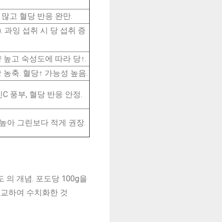
수분 많고 혈당 반응 완만.
0). 과잉 섭취 시 당 섭취 증
 높고 숙성도에 따라 당↑.
농축. 혈당↑ 가능성 높음.
민C 풍부, 혈당 반응 안정.
 높아 그린보다 적게 권장.
의 개념. 포도당 100g을
 비교하여 수치화한 것