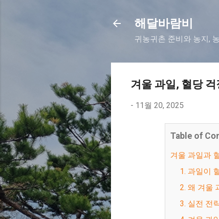
해달바람비
귀농귀촌 준비와 농지, 
겨울 과일, 혈당 
-
11월 20, 2025
Table of Co
겨울 과일과 
1. 과일
2. 왜 겨
3. 실전 