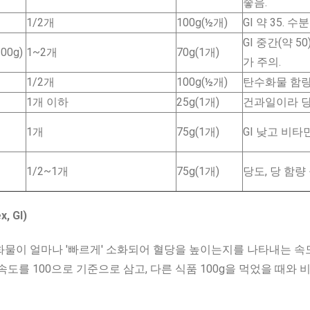
좋음.
1/2개
100g(½개)
GI 약 35. 
GI 중간(약 5
00g)
1~2개
70g(1개)
가 주의.
1/2개
100g(½개)
탄수화물 함량
1개 이하
25g(1개)
건과일이라 당 
1개
75g(1개)
GI 낮고 비타
1/2~1개
75g(1개)
당도, 당 함량
, GI)
물이 얼마나 '빠르게' 소화되어 혈당을 높이는지를 나타내는 속도 
속도를 100으로 기준으로 삼고, 다른 식품 100g을 먹었을 때와