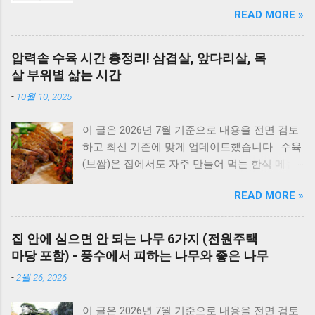
적으로 체크해야 할 3가지가 있습니다. 1) 가스
READ MORE »
밸브가 열려 있는지, 2) 전원 플러그를 뽑았다가
5분 뒤 다시 꽂아보았는지(리셋), 3) 실내 온도
조절기의 설정이 올바른지 확인해보세요. 상세
압력솥 수육 시간 총정리! 삼겹살, 앞다리살, 목
코드는 아래에서 확인할 수 있습니다. E1부터 EF
살 부위별 삶는 시간
까지 모든 대우보일러(알토엔대우) 에러코드의
-
10월 10, 2025
원인과 해결방법, AS가 필요한 경우까지 제대로
정리했습니다. 대우 보일러(알토엔대우) 에러코
이 글은 2026년 7월 기준으로 내용을 전면 검토
드 E1~EF 원인과 해결법 (AS 전 자가점검, 수리
하고 최신 기준에 맞게 업데이트했습니다. 수육
비) 🚨 잠깐! AS 부르기 전 이것만은 확인하세
(보쌈)은 집에서도 자주 만들어 먹는 한식 메뉴
요! 에러코드 E1 - 단수나 동파를 확인하세요.
입니다. 하지만 고기를 오래 삶아야 한다는 생각
(물 보충이 안 되면 작동하지 않습니다.) 에러코
READ MORE »
때문에 선뜻 도전하지 못하는 분들도 많습니다.
드 E2 - 가스 밸브가 잠겨있지 않나요? 가스레인
그런데 압력솥 을 사용하면 삶는 시간을 줄이면
지를 켜서 가스가 공급되는지 먼저 확인하세요.
서도 고기를 부드럽고 촉촉하게 익힐 수 있습니
리셋의 마법 - 코드를 뽑고 5분 뒤 다시 꽂는 것
집 안에 심으면 안 되는 나무 6가지 (전원주택
다. 압력솥 수육 시간은 돼지고기 부위에 따라
만으로도 단순 센서 오류의 70%는 해결됩니다.
마당 포함) - 풍수에서 피하는 나무와 좋은 나무
달라집니다. 압력솥의 '추'가가 흔들린 뒤 삼겹살
대우 보일러(알토엔대우) 에러코드 대우보일러
-
2월 26, 2026
은 18~20분, 앞다리살은 20~25분, 목살은
(알토엔대우) 에러코드 에러코드 원인 및 조치
22~25분 정도가 가장 부드럽게 익습니다. 압력
방법 E1 원인 : 물 부족, 단수, 동파 확인 : 급수밸
이 글은 2026년 7월 기준으로 내용을 전면 검토