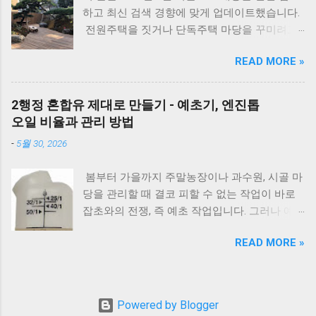
솥을 사용하면 일반 냄비보다 조리 시간이 훨씬
브·단수 여부 확인 조치 : 물 보충 후 리셋 ※ 반
하고 최신 검색 경향에 맞게 업데이트했습니다.
짧아지면서도 촉촉한 수육과 보쌈을 만들 수 있
복되면 AS 점검 E2 원인 : 불완전 연소, 가스 공
전원주택을 짓거나 단독주택 마당을 꾸미려고
습니다. 하지만 부위와 두께에 따라 시간을 조금
급 이상 확인 : 가스밸브, 가스레인지 작동 여부
마음먹으면 한 번쯤 검색해보게 되는 게 있습니
씩 조절해야 실패하지 않습니다. 압력솥 수육 삶
조치 : 가스 확인 후 리셋 E3 원인 : 과열(비등) 확
READ MORE »
다. 바로 ‘ 집 안에 심으면 안 되는 나무 ’ 입니다.
는 시간은 물론 압력솥 보쌈 시간, 압력밥솥 수
인 : 난방수 압력, 순환 상태 조치 : 리셋 후 재가
여기서 말하는 ‘집 안’은 실내 화분만을 뜻하는
육, 전기압력밥솥 수육 조리시간, 물의 양과 자
동 ※ 반복되면 AS E4 원인 : 배기 연도 막힘 확
게 아니라, 담장 안 마당과 집터 전체를 두고 하
연 김빼기 시간까지 정리해 보았습니다. 바로 아
2행정 혼합유 제대로 만들기 - 예초기, 엔진톱
인 : 배기구 이물질 확인 조치 : 막힌 부분 제거
는 말입니다. 요즘은 보기 좋은 조경수만 고르기
래 표만 확인해도 내 고기에 맞는 시간을 바로
오일 비율과 관리 방법
E5 원인 : 이상 불꽃 감지 조치 : 전원 리셋 ※ 계
보다는, 풍수 인테리어라든지 집터의 기운, 재물
찾을 수 있습니다. 보쌈 압력솥 보쌈 만들기 왜
속 발생하면 센서 점검 E6 원인 : 가스누설 감지
-
5월 30, 2026
운 같은 상징적인 의미 까지 함께 생각하는 분들
압력솥 조리방법을 추천해 드릴까요? 압력솥으
조치 : 가스밸브 잠금 → 환기 → AS 접수 E7 원
이 많습니다. 나무 한 그루를 심더라도 집의 분
로 수육을 만드는 가장 큰 이유는 조리 시간이
인 : 통신 불량...
봄부터 가을까지 주말농장이나 과수원, 시골 마
위기와 흐름에 어떤 영향을 줄지 한 번 더 고민
크게 줄어들면서도 고기의 육즙을 그대로 살릴
당을 관리할 때 결코 피할 수 없는 작업이 바로
하게 됩니다. 인터넷에는 여러 이야기가 있지만,
수 있기 때문 입니다. 일반 냄비는 1시간 이상 푹
잡초와의 전쟁, 즉 예초 작업입니다. 그러나 예
대부분은 풍수와 민간 신앙에서 전해 내려온 내
삶아야 하는 경우가 많지만, 압력솥은 내부 압력
초기나 엔진톱 같은 2행정 소형 농기계를 처음
용 이며 과학적으로 위험하다는 의미는 아닙니
이 높아져 고기 속까지 빠르게 열이 전달됩니다.
READ MORE »
접하는 귀농, 귀촌인들이 작업 준비 시 가장 먼
다. 이 글에서는 전통적인 의미와 실제 조경 관
그 결과 짧은 시간에도 부드럽고 촉촉한 식감을
저 부딪히는 난관이 바로 휘발유와 섞어 써야 하
리 이유를 함께 설명드립니다. 지금부터는 1. 우
만들 수 있으며, 연료 사용도 줄어 경제적입니
는 '2행정 엔진오일 혼합비율'입니다. “25:1 넣어
리나라에서 예부터 마당에 심지 말라고 전해 내
다. 특히 김장철처럼 보쌈을 자주 만들거나 손님
야 하나요?” “50:1 오일이면 아무 장비나 가능한
려온 나무 , 2. 사과나무, 복숭아나무 같은 과실
Powered by Blogger
상을 준비할 때는 압력솥 하나만으로 시간을 절
가요?” “빨간 오일은 50대1이라던데 맞나요?”