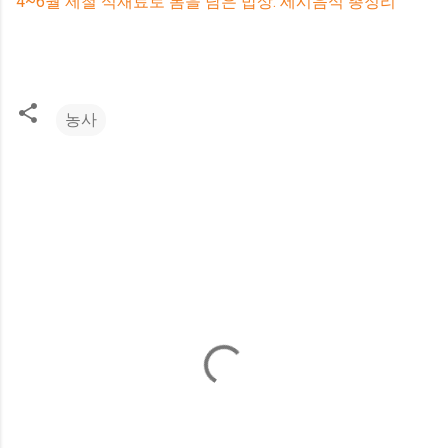
4~6월 제철 식재료로 봄을 담은 밥상. 세시음식 총정리
농사
댓
글