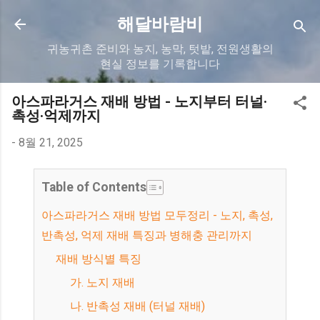
기본 콘텐츠로 건너뛰기
해달바람비
귀농귀촌 준비와 농지, 농막, 텃밭, 전원생활의
현실 정보를 기록합니다
아스파라거스 재배 방법 - 노지부터 터널·
촉성·억제까지
-
8월 21, 2025
Table of Contents
아스파라거스 재배 방법 모두정리 - 노지, 촉성,
반촉성, 억제 재배 특징과 병해충 관리까지
재배 방식별 특징
가. 노지 재배
나. 반촉성 재배 (터널 재배)