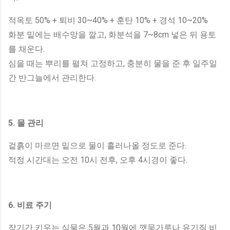
적옥토 50% + 퇴비 30~40% + 훈탄 10% + 경석 10~20%
화분 밑에는 배수망을 깔고, 화분석을 7~8cm 넣은 뒤 용토
를 채운다.
심을 때는 뿌리를 펼쳐 고정하고, 충분히 물을 준 후 일주일
간 반그늘에서 관리한다.
5. 물 관리
겉흙이 마르면 밑으로 물이 흘러나올 정도로 준다.
적정 시간대는 오전 10시 전후, 오후 4시경이 좋다.
6. 비료 주기
장기간 키우는 식물은 5월과 10월에 깻묵가루나 유기질 비