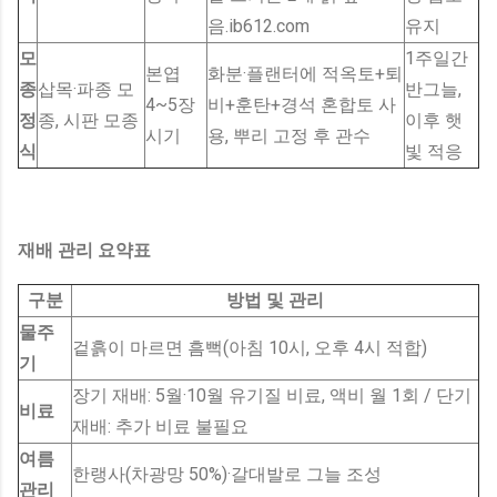
음.ib612.com
유지
모
1주일간
본엽
화분·플랜터에 적옥토+퇴
종
삽목·파종 모
반그늘,
4~5장
비+훈탄+경석 혼합토 사
정
종, 시판 모종
이후 햇
시기
용, 뿌리 고정 후 관수
식
빛 적응
재배 관리 요약표
구분
방법 및 관리
물주
겉흙이 마르면 흠뻑(아침 10시, 오후 4시 적합)
기
장기 재배: 5월·10월 유기질 비료, 액비 월 1회 / 단기
비료
재배: 추가 비료 불필요
여름
한랭사(차광망 50%)·갈대발로 그늘 조성
관리