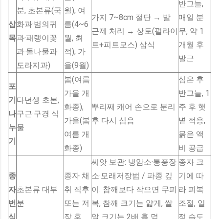
반그늘,
분, 초본류(국
월), 여
가지 7~8cm 절단 → 발
매일 분
삽
화과·범의귀
름(4~6
근제 처리 → 상토(펄라이
무, 약 1
목
과·패랭이꽃
월, 최
트+피트모스) 삽식
개월 후
과·돌나물과·
적), 가
발근
도라지과)
을(9월)
봄(여름
심은 후
포
가을 개
반그늘, 1
기
다년생 초본,
화종),
뿌리째 캐어 손으로 분리
주 후 햇
나
구근·구경 식
가을(봄
후 다시 심음
볕 적응,
누
물
여름 개
묽은 액
기
화종)
비 공급
씨앗 보관: 냉암소·통풍장
종자 크
종
종자 채
소·모래저장법 / 파종 깊
기에 따
자
초본류 대부
취 직후
이: 참깨보다 작으면 무피
라 피복
번
분
또는 저
복, 참깨 크기는 얇게, 쌀
조절, 일
식
장 후
알 크기는 2배 흙 덮
정 습도