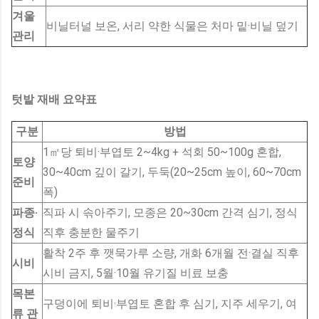
겨울
비닐터널 보온, 서리 약한 식물은 처마 밑·비닐 덮기
관리
텃밭 재배 요약표
구분
방법
1㎡당 퇴비·부엽토 2~4kg + 석회 50~100g 혼합,
토양
30~40cm 깊이 갈기, 두둑(20~25cm 높이, 60~70cm
준비
폭)
파종·
직파 시 솎아주기, 모종은 20~30cm 간격 심기, 정식
정식
직후 충분한 물주기
활착 2주 후 깻묵가루 소량, 개화 6개월 전·결실 직후
시비
시비 금지, 5월·10월 유기질 비료 보충
목본
구덩이에 퇴비·부엽토 혼합 후 심기, 지주 세우기, 여
류 관