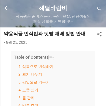
기본 콘텐츠로 건너뛰기
해달바람비
귀농귀촌 준비와 농지, 농막, 텃밭, 전원생활의
현실 정보를 기록합니다
약용식물 번식법과 텃밭 재배 방법 안내
-
8월 25, 2025
Table of Contents
1. 삽목으로 번식하기
2. 포기 나누기
3. 씨앗으로 키우기
4. 모종 심기
5. 물 관리
6. 비료 주기