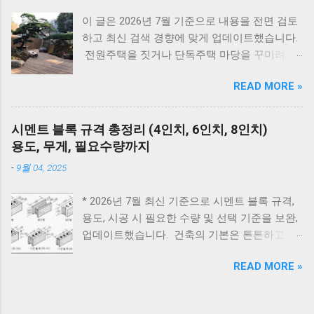
정리했습니다. 대우 보일러(알토엔대우) 에러코
로 수육을 만드는 가장 큰 이유는 조리 시간이
이 글은 2026년 7월 기준으로 내용을 전면 검토
드 E1~EF 원인과 해결법 (AS 전 자가점검, 수리
크게 줄어들면서도 고기의 육즙을 그대로 살릴
하고 최신 검색 경향에 맞게 업데이트했습니다.
비) 🚨 잠깐! AS 부르기 전 이것만은 확인하세
수 있기 때문 입니다. 일반 냄비는 1시간 이상 푹
전원주택을 짓거나 단독주택 마당을 꾸미려고
요! 에러코드 E1 - 단수나 동파를 확인하세요.
삶아야 하는 경우가 많지만, 압력솥은 내부 압력
마음먹으면 한 번쯤 검색해보게 되는 게 있습니
(물 보충이 안 되면 작동하지 않습니다.) 에러코
이 높아져 고기 속까지 빠르게 열이 전달됩니다.
READ MORE »
다. 바로 ‘ 집 안에 심으면 안 되는 나무 ’ 입니다.
드 E2 - 가스 밸브가 잠겨있지 않나요? 가스레인
그 결과 짧은 시간에도 부드럽고 촉촉한 식감을
여기서 말하는 ‘집 안’은 실내 화분만을 뜻하는
지를 켜서 가스가 공급되는지 먼저 확인하세요.
만들 수 있으며, 연료 사용도 줄어 경제적입니
게 아니라, 담장 안 마당과 집터 전체를 두고 하
리셋의 마법 - 코드를 뽑고 5분 뒤 다시 꽂는 것
시멘트 블록 규격 총정리 (4인치, 6인치, 8인치)
다. 특히 김장철처럼 보쌈을 자주 만들거나 손님
는 말입니다. 요즘은 보기 좋은 조경수만 고르기
만으로도 단순 센서 오류의 70%는 해결됩니다.
용도, 무게, 필요수량까지
상을 준비할 때는 압력솥 하나만으로 시간을 절
보다는, 풍수 인테리어라든지 집터의 기운, 재물
대우 보일러(알토엔대우) 에러코드 대우보일러
반 이상 아낄 수 있어 많은 분들이 압력솥 수육
-
9월 04, 2025
운 같은 상징적인 의미 까지 함께 생각하는 분들
(알토엔대우) 에러코드 에러코드 원인 및 조치
을 선호합니다. 일반 냄비와 압력솥 수육 시간
이 많습니다. 나무 한 그루를 심더라도 집의 분
방법 E1 원인 : 물 부족, 단수, 동파 확인 : 급수밸
비교 조리방법 평균 조리시간 특징 일반 냄비
* 2026년 7월 최신 기준으로 시멘트 블록 규격,
위기와 흐름에 어떤 영향을 줄지 한 번 더 고민
브·단수 여부 확인 조치 : 물 보충 후 리셋 ※ 반
60~90분 오래 삶아야 하며 중간에 물을 보충하
용도, 시공 시 필요한 수량 및 선택 기준을 보완,
하게 됩니다. 인터넷에는 여러 이야기가 있지만,
복되면 AS 점검 E2 원인 : 불완전 연소, 가스 공
는 경우가 많음 압력솥 18~25분 짧은 시간에도
업데이트했습니다. 건축의 기본은 튼튼하고 제
대부분은 풍수와 민간 신앙에서 전해 내려온 내
급 이상 확인 : 가스밸브, 가스레인지 작동 여부
부드럽고 육즙이 살아있는 식감 전기압력밥솥
대로 된 재료 선택에서 시작됩니다. 벽체 시공에
용 이며 과학적으로 위험하다는 의미는 아닙니
조치 : 가스 확인 후 리셋 E3 원인 : 과열(비등) 확
20~30분 자동 조리로 편리하지만 제품별 시간
READ MORE »
사용되는 시멘트 블록과 조적 벽돌은 건축물의
다. 이 글에서는 전통적인 의미와 실제 조경 관
인 : 난방수 압력, 순환 상태 조치 : 리셋 후 재가
차이가 있음 Tip. 압력솥 수육...
구조적 안정성과 내구성을 좌우하는 중요 스펙
리 이유를 함께 설명드립니다. 지금부터는 1. 우
동 ※ 반복되면 AS E4 원인 : 배기 연도 막힘 확
입니다. 블록의 두께와 규격을 정확히 이해하면
리나라에서 예부터 마당에 심지 말라고 전해 내
인 : 배기구 이물질 확인 조치 : 막힌 부분 제거