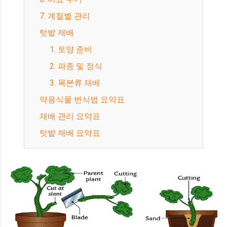
7. 계절별 관리
텃밭 재배
1. 토양 준비
2. 파종 및 정식
3. 목본류 재배
약용식물 번식법 요약표
재배 관리 요약표
텃밭 재배 요약표