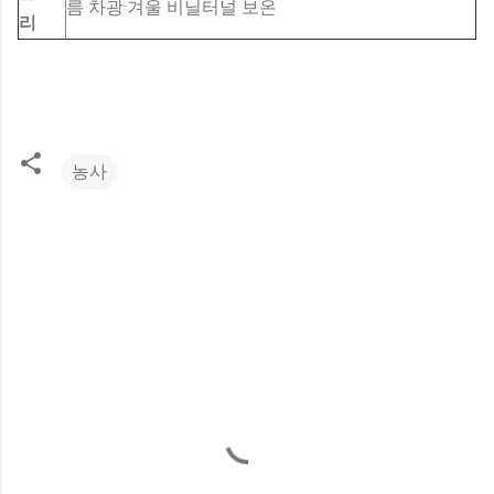
름 차광·겨울 비닐터널 보온
리
농사
댓
글