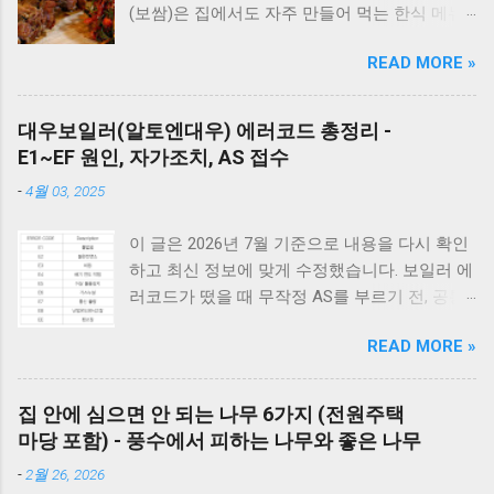
(보쌈)은 집에서도 자주 만들어 먹는 한식 메뉴
입니다. 하지만 고기를 오래 삶아야 한다는 생각
READ MORE »
때문에 선뜻 도전하지 못하는 분들도 많습니다.
그런데 압력솥 을 사용하면 삶는 시간을 줄이면
서도 고기를 부드럽고 촉촉하게 익힐 수 있습니
대우보일러(알토엔대우) 에러코드 총정리 -
다. 압력솥 수육 시간은 돼지고기 부위에 따라
E1~EF 원인, 자가조치, AS 접수
달라집니다. 압력솥의 '추'가가 흔들린 뒤 삼겹살
-
4월 03, 2025
은 18~20분, 앞다리살은 20~25분, 목살은
22~25분 정도가 가장 부드럽게 익습니다. 압력
이 글은 2026년 7월 기준으로 내용을 다시 확인
솥을 사용하면 일반 냄비보다 조리 시간이 훨씬
하고 최신 정보에 맞게 수정했습니다. 보일러 에
짧아지면서도 촉촉한 수육과 보쌈을 만들 수 있
러코드가 떴을 때 무작정 AS를 부르기 전, 공통
습니다. 하지만 부위와 두께에 따라 시간을 조금
적으로 체크해야 할 3가지가 있습니다. 1) 가스
씩 조절해야 실패하지 않습니다. 압력솥 수육 삶
READ MORE »
밸브가 열려 있는지, 2) 전원 플러그를 뽑았다가
는 시간은 물론 압력솥 보쌈 시간, 압력밥솥 수
5분 뒤 다시 꽂아보았는지(리셋), 3) 실내 온도
육, 전기압력밥솥 수육 조리시간, 물의 양과 자
조절기의 설정이 올바른지 확인해보세요. 상세
연 김빼기 시간까지 정리해 보았습니다. 바로 아
집 안에 심으면 안 되는 나무 6가지 (전원주택
코드는 아래에서 확인할 수 있습니다. E1부터 EF
래 표만 확인해도 내 고기에 맞는 시간을 바로
마당 포함) - 풍수에서 피하는 나무와 좋은 나무
까지 모든 대우보일러(알토엔대우) 에러코드의
찾을 수 있습니다. 보쌈 압력솥 보쌈 만들기 왜
-
2월 26, 2026
원인과 해결방법, AS가 필요한 경우까지 제대로
압력솥 조리방법을 추천해 드릴까요? 압력솥으